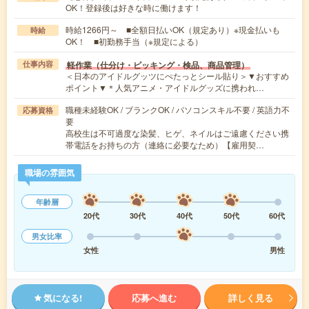
OK！登録後は好きな時に働けます！
時給1266円～ ■全額日払いOK（規定あり）※現金払いも
時給
OK！ ■初勤務手当（※規定による）
軽作業（仕分け・ピッキング・検品、商品管理）
仕事内容
＜日本のアイドルグッツにぺたっとシール貼り＞▼おすすめ
ポイント▼＊人気アニメ・アイドルグッズに携われ…
職種未経験OK / ブランクOK / パソコンスキル不要 / 英語力不
応募資格
要
高校生は不可過度な染髪、ヒゲ、ネイルはご遠慮ください携
帯電話をお持ちの方（連絡に必要なため）【雇用契…
職場の雰囲気
年齢層
20代
30代
40代
50代
60代
男女比率
女性
男性
気になる!
応募へ進む
詳しく見る