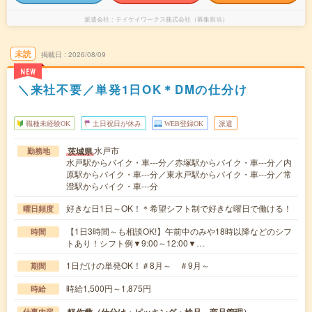
派遣会社
テイケイワークス株式会社（募集担当）
未読
掲載日
2026/08/09
NEW
＼来社不要／単発1日OK＊DMの仕分け
職種未経験OK
土日祝日が休み
WEB登録OK
派遣
水戸市
茨城県
勤務地
水戸駅からバイク・車---分／赤塚駅からバイク・車---分／内
原駅からバイク・車---分／東水戸駅からバイク・車---分／常
澄駅からバイク・車---分
好きな日1日～OK！＊希望シフト制で好きな曜日で働ける！
曜日頻度
【1日3時間～も相談OK!】午前中のみや18時以降などのシフ
時間
トあり！シフト例▼9:00～12:00▼…
1日だけの単発OK！＃8月～ ＃9月～
期間
時給1,500円～1,875円
時給
仕事内容