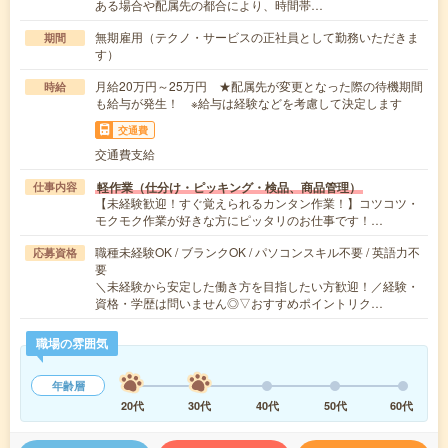
ある場合や配属先の都合により、時間帯…
無期雇用（テクノ・サービスの正社員として勤務いただきま
期間
す）
月給20万円～25万円 ★配属先が変更となった際の待機期間
時給
も給与が発生！ ※給与は経験などを考慮して決定します
交通費
交通費支給
軽作業（仕分け・ピッキング・検品、商品管理）
仕事内容
【未経験歓迎！すぐ覚えられるカンタン作業！】コツコツ・
モクモク作業が好きな方にピッタリのお仕事です！…
職種未経験OK / ブランクOK / パソコンスキル不要 / 英語力不
応募資格
要
＼未経験から安定した働き方を目指したい方歓迎！／経験・
資格・学歴は問いません◎▽おすすめポイントリク…
職場の雰囲気
年齢層
20代
30代
40代
50代
60代