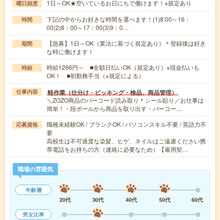
1日～OK★空いているお日にちで働けます！※規定あり
曜日頻度
下記の中からお好きな時間を選べます！(1)8:00～16：
時間
00(2)8：00～17：00(3)9：0…
【急募】1日～OK（業法に基づく規定あり）＊登録後は好き
期間
な時に働けます！
時給1266円～ ■全額日払いOK（規定あり）※現金払いも
時給
OK！ ■初勤務手当（※規定による）
軽作業（仕分け・ピッキング・検品、商品管理）
仕事内容
＼ZOZO商品のバーコード読み取り＊シール貼り／お仕事は
簡単！・段ボールから商品を取り出す・バーコー…
職種未経験OK / ブランクOK / パソコンスキル不要 / 英語力不
応募資格
要
高校生は不可過度な染髪、ヒゲ、ネイルはご遠慮ください携
帯電話をお持ちの方（連絡に必要なため）【雇用契…
職場の雰囲気
年齢層
20代
30代
40代
50代
60代
男女比率