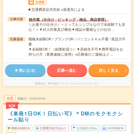
交通費
■ 交通費規定内支給 ※派遣先による
軽作業（仕分け・ピッキング・検品、商品管理）
仕事内容
＼お菓子の仕分け／＜とってもシンプルなので未経験でも安
心！＞▼封入作業及び梱包▼雑誌や書籍などの仕分…
職種未経験OK / ブランクOK / パソコンスキル不要 / 英語力不
応募資格
要
▼未経験OK！（副業歓迎☆）▼高校生不可▼携帯電話をお
持ちの方（業務連絡に使用）※応募後のご連絡はメ…
気になる!
応募へ進む
詳しく見る
派遣会社
株式会社バイトレ（キャムコムグループ）
未読
掲載日
2026/08/09
NEW
《単発1日OK！日払い可》＊DMのモクモクシ
ール貼り
職種未経験OK
交通費別途支給あり
土日祝日が休み
WEB登録OK