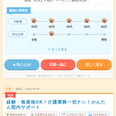
職場の雰囲気
年齢層
20代
30代
40代
50代
60代
男女比率
女性
男性
もっと見る
気になる!
応募へ進む
詳しく見る
派遣会社
株式会社ルフト・メディカルケア 土浦オフィス
未読
掲載日
2026/08/09
NEW
経験・無資格OK！介護業務一切ナシ！かんた
ん院内サポート
職種未経験OK
交通費別途支給あり
土日祝日が休み
WEB登録OK