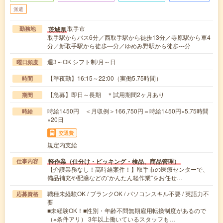
派遣
取手市
茨城県
勤務地
取手駅からバス6分／西取手駅から徒歩13分／寺原駅から車4
分／新取手駅から徒歩---分／ゆめみ野駅から徒歩---分
週3～OK シフト制/月～日
曜日頻度
【準夜勤】16:15～22:00（実働5.75時間）
時間
【急募】即日～長期 ＊試用期間2ヶ月あり
期間
時給1450円 ＜月収例＞166,750円＝時給1450円×5.75時間
時給
×20日
交通費
規定内支給
軽作業（仕分け・ピッキング・検品、商品管理）
仕事内容
【介護業務なし！高時給案件！】取手市の医療センターで、
備品補充や配膳などの“かんたん軽作業”をお任せ…
職種未経験OK / ブランクOK / パソコンスキル不要 / 英語力不
応募資格
要
■未経験OK！■性別・年齢不問無期雇用転換制度があるので
（※条件アリ） 3年以上働いているスタッフも…