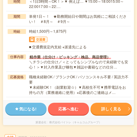
＜1日3時間～OK！＞▼ 例えば… ▼15:00～18:0015:00～
時間
22:0017:00～22:…
単発1日～！ ★勤務開始日や期間はお気軽にご相談くださ
期間
い！ ＃8月～ ＃9月～
時給1,500円～1,875円
時給
交通費
■ 交通費規定内支給 ※派遣先による
軽作業（仕分け・ピッキング・検品、商品管理）
仕事内容
＼チラシの仕分け／＜とってもシンプルなので未経験でも安
心！＞▼封入作業及び梱包▼雑誌や書籍などの仕分…
職種未経験OK / ブランクOK / パソコンスキル不要 / 英語力不
応募資格
要
▼未経験OK！（副業歓迎☆）▼高校生不可▼携帯電話をお
持ちの方（業務連絡に使用）※応募後のご連絡はメ…
気になる!
応募へ進む
詳しく見る
派遣会社
株式会社バイトレ（キャムコムグループ）