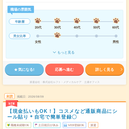
職場の雰囲気
年齢層
20代
30代
40代
50代
60代
男女比率
女性
男性
もっと見る
気になる!
応募へ進む
詳しく見る
派遣会社
株式会社ルフト・メディカルケア 土浦オフィス
未読
掲載日
2026/08/09
NEW
【現金払いもOK！】コスメなど通販商品にシ
ール貼り＊自宅で簡単登録〇
職種未経験OK
土日祝日が休み
WEB登録OK
派遣