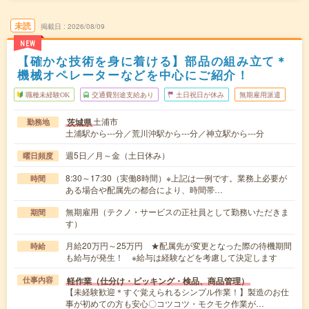
未読
掲載日
2026/08/09
NEW
【確かな技術を身に着ける】部品の組み立て＊
機械オペレーターなどを中心にご紹介！
職種未経験OK
交通費別途支給あり
土日祝日が休み
無期雇用派遣
土浦市
茨城県
勤務地
土浦駅から---分／荒川沖駅から---分／神立駅から---分
週5日／月～金（土日休み）
曜日頻度
8:30～17:30（実働8時間）※上記は一例です。業務上必要が
時間
ある場合や配属先の都合により、時間帯…
無期雇用（テクノ・サービスの正社員として勤務いただきま
期間
す）
月給20万円～25万円 ★配属先が変更となった際の待機期間
時給
も給与が発生！ ※給与は経験などを考慮して決定します
軽作業（仕分け・ピッキング・検品、商品管理）
仕事内容
【未経験歓迎＊すぐ覚えられるシンプル作業！】製造のお仕
事が初めての方も安心〇コツコツ・モクモク作業が…