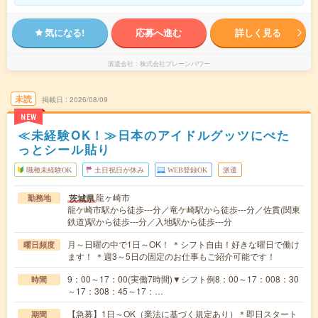
気になる!
応募へ進む
詳しく見る
派遣会社
株式会社ブレーンパワー
未読
掲載日
2026/08/09
NEW
≪未経験OK！≫日本のアイドルグッツにぺた
っとシール貼り
職種未経験OK
土日祝日が休み
WEB登録OK
派遣
龍ヶ崎市
茨城県
勤務地
龍ケ崎市駅から徒歩---分／竜ケ崎駅から徒歩---分／佐貫(関東
鉄道)駅から徒歩---分／入地駅から徒歩---分
月～日曜の中で1日～OK！ ＊シフト自由！好きな曜日で働け
曜日頻度
ます！ ＊週3～5日の固定のお仕事もご紹介可能です！
9：00～17：00(実働7時間)▼シフト例8：00～17：008：30
時間
～17：308：45～17：…
【急募】1日～OK（業法に基づく規定あり）＊即日スタート
期間