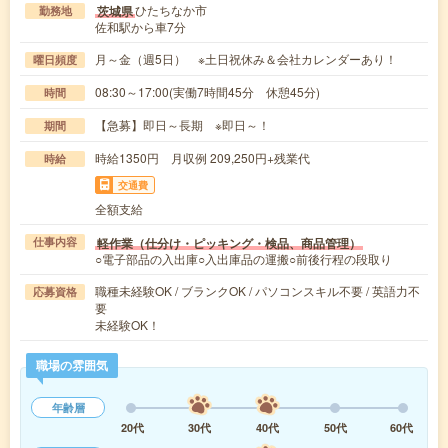
ひたちなか市
茨城県
勤務地
佐和駅から車7分
月～金（週5日） ※土日祝休み＆会社カレンダーあり！
曜日頻度
08:30～17:00(実働7時間45分 休憩45分)
時間
【急募】即日～長期 ※即日～！
期間
時給1350円 月収例 209,250円+残業代
時給
交通費
全額支給
軽作業（仕分け・ピッキング・検品、商品管理）
仕事内容
○電子部品の入出庫○入出庫品の運搬○前後行程の段取り
職種未経験OK / ブランクOK / パソコンスキル不要 / 英語力不
応募資格
要
未経験OK！
職場の雰囲気
年齢層
20代
30代
40代
50代
60代