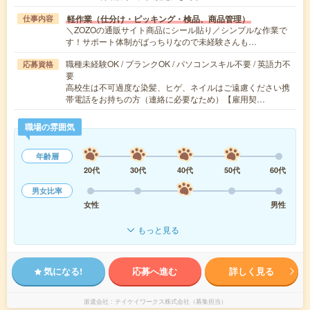
軽作業（仕分け・ピッキング・検品、商品管理）
仕事内容
＼ZOZOの通販サイト商品にシール貼り／シンプルな作業で
す！サポート体制がばっちりなので未経験さんも…
職種未経験OK / ブランクOK / パソコンスキル不要 / 英語力不
応募資格
要
高校生は不可過度な染髪、ヒゲ、ネイルはご遠慮ください携
帯電話をお持ちの方（連絡に必要なため）【雇用契…
職場の雰囲気
年齢層
20代
30代
40代
50代
60代
男女比率
女性
男性
もっと見る
気になる!
応募へ進む
詳しく見る
派遣会社
テイケイワークス株式会社（募集担当）