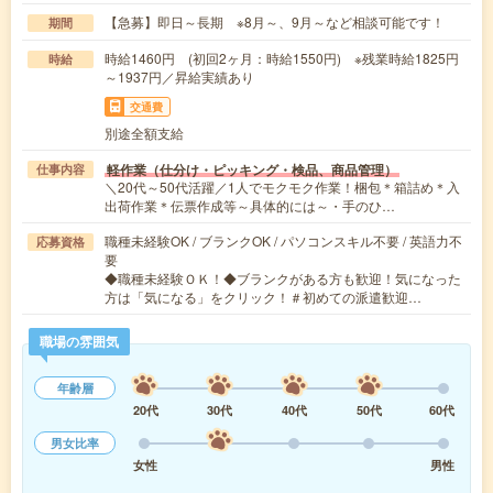
【急募】即日～長期 ※8月～、9月～など相談可能です！
期間
時給1460円 (初回2ヶ月：時給1550円) ※残業時給1825円
時給
～1937円／昇給実績あり
交通費
別途全額支給
軽作業（仕分け・ピッキング・検品、商品管理）
仕事内容
＼20代～50代活躍／1人でモクモク作業！梱包＊箱詰め＊入
出荷作業＊伝票作成等～具体的には～・手のひ…
職種未経験OK / ブランクOK / パソコンスキル不要 / 英語力不
応募資格
要
◆職種未経験ＯＫ！◆ブランクがある方も歓迎！気になった
方は「気になる」をクリック！＃初めての派遣歓迎…
職場の雰囲気
年齢層
20代
30代
40代
50代
60代
男女比率
女性
男性