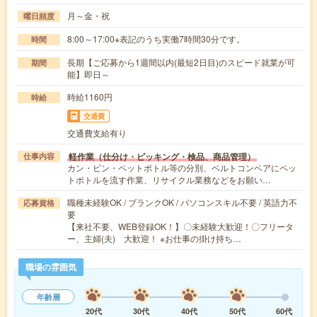
月～金・祝
曜日頻度
8:00～17:00※表記のうち実働7時間30分です。
時間
長期【ご応募から1週間以内(最短2日目)のスピード就業が可
期間
能】即日～
時給1160円
時給
交通費
交通費支給有り
軽作業（仕分け・ピッキング・検品、商品管理）
仕事内容
カン・ビン・ペットボトル等の分別、ベルトコンベアにペッ
トボトルを流す作業、リサイクル業務などをお願い…
職種未経験OK / ブランクOK / パソコンスキル不要 / 英語力不
応募資格
要
【来社不要、WEB登録OK！】〇未経験大歓迎！〇フリータ
ー、主婦(夫) 大歓迎！ ※お仕事の掛け持ち…
職場の雰囲気
年齢層
20代
30代
40代
50代
60代