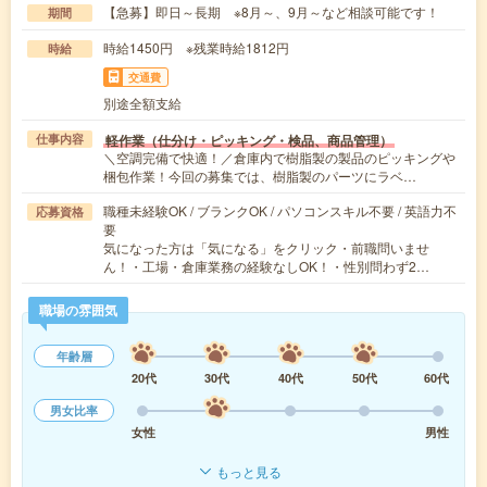
【急募】即日～長期 ※8月～、9月～など相談可能です！
期間
時給1450円 ※残業時給1812円
時給
交通費
別途全額支給
軽作業（仕分け・ピッキング・検品、商品管理）
仕事内容
＼空調完備で快適！／倉庫内で樹脂製の製品のピッキングや
梱包作業！今回の募集では、樹脂製のパーツにラベ…
職種未経験OK / ブランクOK / パソコンスキル不要 / 英語力不
応募資格
要
気になった方は「気になる」をクリック・前職問いませ
ん！・工場・倉庫業務の経験なしOK！・性別問わず2…
職場の雰囲気
年齢層
20代
30代
40代
50代
60代
男女比率
女性
男性
もっと見る