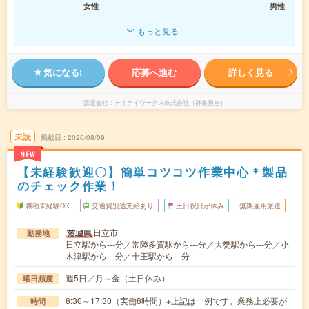
女性
男性
もっと見る
気になる!
応募へ進む
詳しく見る
派遣会社
テイケイワークス株式会社（募集担当）
未読
掲載日
2026/08/09
NEW
【未経験歓迎〇】簡単コツコツ作業中心＊製品
のチェック作業！
職種未経験OK
交通費別途支給あり
土日祝日が休み
無期雇用派遣
日立市
茨城県
勤務地
日立駅から---分／常陸多賀駅から---分／大甕駅から---分／小
木津駅から---分／十王駅から---分
週5日／月～金（土日休み）
曜日頻度
8:30～17:30（実働8時間）※上記は一例です。業務上必要が
時間