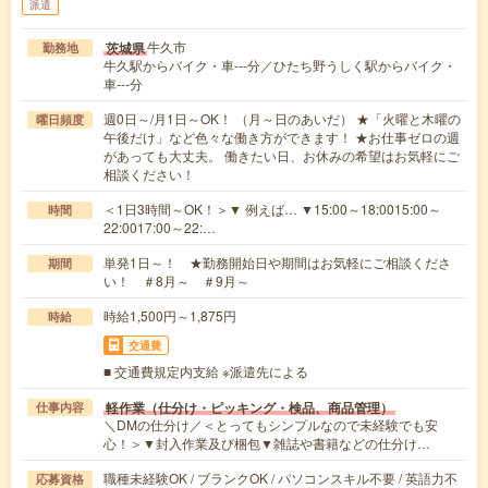
派遣
牛久市
茨城県
勤務地
牛久駅からバイク・車---分／ひたち野うしく駅からバイク・
車---分
週0日～/月1日～OK！ （月～日のあいだ） ★「火曜と木曜の
曜日頻度
午後だけ」など色々な働き方ができます！ ★お仕事ゼロの週
があっても大丈夫。 働きたい日、お休みの希望はお気軽にご
相談ください！
＜1日3時間～OK！＞▼ 例えば… ▼15:00～18:0015:00～
時間
22:0017:00～22:…
単発1日～！ ★勤務開始日や期間はお気軽にご相談くださ
期間
い！ ＃8月～ ＃9月～
時給1,500円～1,875円
時給
交通費
■ 交通費規定内支給 ※派遣先による
軽作業（仕分け・ピッキング・検品、商品管理）
仕事内容
＼DMの仕分け／＜とってもシンプルなので未経験でも安
心！＞▼封入作業及び梱包▼雑誌や書籍などの仕分け…
職種未経験OK / ブランクOK / パソコンスキル不要 / 英語力不
応募資格