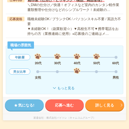
軽作業（仕分け・ピッキング・検品、商品管理）
＼DMの仕分け／快適！オフィスなど室内のカンタン軽作業
書類整理や仕分けなどのシンプルワーク！未経験の…
職種未経験OK / ブランクOK / パソコンスキル不要 / 英語力不
応募資格
要
▼未経験OK！（副業歓迎☆）▼高校生不可▼携帯電話をお
持ちの方（業務連絡に使用）※応募後のご連絡はメ…
職場の雰囲気
年齢層
20代
30代
40代
50代
60代
男女比率
女性
男性
もっと見る
気になる!
応募へ進む
詳しく見る
派遣会社
株式会社バイトレ（キャムコムグループ）