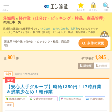
メニュー
気になる!
ログイン
検索
茨城県
×
軽作業（仕分け・ピッキング・検品、商品管理）
のお仕事一覧
茨城県の派遣のお仕事情報です。
つくば市
、
ひたちなか市
、
古河市
などのエリアをチ
ェックしてみてください。軽作業（仕分け・ピッキング・検品、商品管理）のお仕事
の他に、
製造（組立・加工）
、
マシンオペレーター
、
フォークリフト
などを取り揃え
ています。さらに、
短期
・
単発
などの期間や、
職種未経験OK
などのこだわり条件で絞
茨城県 / 軽作業（仕分け・ピッキング・検品、商品管
条件の変更
り込んでいただけます。職種辞典：
軽作業（仕分け・ピッキング・検品、商品管理）
理）
のお仕事とは？とは？
801
1,345
全
件
平均時給:
円
時給順
新着順
未読
掲載日
2026/08/09
NEW
【安心大手グループ】時給1350円！17時終業
＆残業少なめ！軽作業
職種未経験OK
交通費別途支給あり
土日祝日が休み
WEB登録OK
派遣