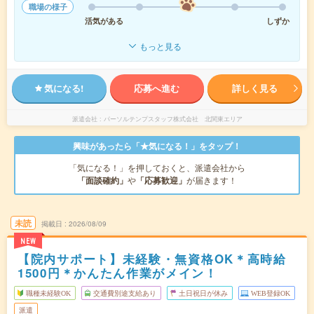
職場の様子
活気がある
しずか
もっと見る
気になる!
応募へ進む
詳しく見る
派遣会社
パーソルテンプスタッフ株式会社 北関東エリア
興味があったら「★気になる！」をタップ！
「気になる！」を押しておくと、派遣会社から
「面談確約」
や
「応募歓迎」
が届きます！
未読
掲載日
2026/08/09
NEW
【院内サポート】未経験・無資格OK＊高時給
1500円＊かんたん作業がメイン！
職種未経験OK
交通費別途支給あり
土日祝日が休み
WEB登録OK
派遣