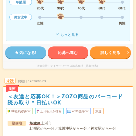
年齢層
20代
30代
40代
50代
60代
男女比率
女性
男性
もっと見る
気になる!
応募へ進む
詳しく見る
派遣会社
テイケイワークス株式会社（募集担当）
未読
掲載日
2026/08/09
NEW
＜友達と応募OK！＞ZOZO商品のバーコード
読み取り＊日払いOK
職種未経験OK
土日祝日が休み
WEB登録OK
派遣
土浦市
茨城県
勤務地
土浦駅から---分／荒川沖駅から---分／神立駅から---分