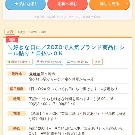
気になる!
応募へ進む
詳しく見る
派遣会社
株式会社テクノ・サービス（無期雇用派遣）
未読
掲載日
2026/08/09
NEW
＼好きな日に／ZOZOで人気ブランド商品にシ
ール貼り＊日払いＯＫ
職種未経験OK
土日祝日が休み
WEB登録OK
派遣
龍ヶ崎市
茨城県
勤務地
龍ケ崎市駅から---分／竜ケ崎駅から---分
1日～OK★空いているお日にちで働けます！※規定あり
曜日頻度
下記の中からお好きな時間を選べます！(1)8:00～16：
時間
00(2)8：00～17：00(3)9：0…
【急募】1日～OK（業法に基づく規定あり）＊登録後は好き
期間
な時に働けます！
時給1266円～ ■全額日払いOK（規定あり）※現金払いも
時給
OK！ ■初勤務手当（※規定による）