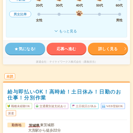
20代
30代
40代
50代
60代
男女比率
女性
男性
もっと見る
気になる!
応募へ進む
詳しく見る
派遣会社
テイケイワークス株式会社（募集担当）
未読
給与即払いOK！高時給！土日休み！日勤のお
仕事！分別作業
職種未経験OK
交通費別途支給あり
土日祝日が休み
WEB登録OK
派遣
東茨城郡
茨城県
勤務地
大洗駅から徒歩22分