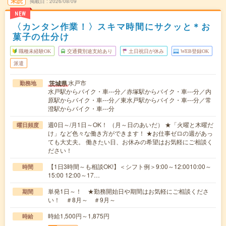
未読
掲載日
2026/08/09
NEW
〈カンタン作業！〉スキマ時間にサクッと＊お
菓子の仕分け
職種未経験OK
交通費別途支給あり
土日祝日が休み
WEB登録OK
派遣
水戸市
茨城県
勤務地
水戸駅からバイク・車---分／赤塚駅からバイク・車---分／内
原駅からバイク・車---分／東水戸駅からバイク・車---分／常
澄駅からバイク・車---分
週0日～/月1日～OK！ （月～日のあいだ） ★「火曜と木曜だ
曜日頻度
け」など色々な働き方ができます！ ★お仕事ゼロの週があっ
ても大丈夫。 働きたい日、お休みの希望はお気軽にご相談く
ださい！
【1日3時間～も相談OK!】＜シフト例＞9:00～12:0010:00～
時間
15:00 12:00～17…
単発1日～！ ★勤務開始日や期間はお気軽にご相談くださ
期間
い！ ＃8月～ ＃9月～
時給1,500円～1,875円
時給