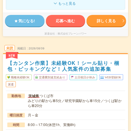
もっと見る
気になる!
応募へ進む
詳しく見る
派遣会社
株式会社ブレーンパワー
未読
掲載日
2026/08/09
NEW
【カンタン作業】未経験OK！シール貼り・梱
包・ピッキングなど！人気案件の追加募集
職種未経験OK
交通費別途支給あり
土日祝日が休み
WEB登録OK
派遣
つくば市
茨城県
勤務地
みどりの駅から車5分／研究学園駅から車15分／つくば駅か
ら車20分
月～金
曜日頻度
8:00～17:00(休憩1h、実働8h)
時間