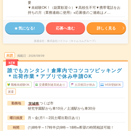
要
▼未経験OK！（副業歓迎☆）▼高校生不可▼携帯電話をお
持ちの方（業務連絡に使用）※応募後のご連絡はメ…
気になる!
応募へ進む
詳しく見る
派遣会社
株式会社バイトレ（キャムコムグループ）
未読
掲載日
2026/08/09
NEW
誰でもカンタン！倉庫内でコツコツピッキング
＊出荷作業＊アプリで休み申請OK
職種未経験OK
交通費別途支給あり
土日祝日が休み
WEB登録OK
派遣
つくば市
茨城県
勤務地
研究学園駅から車10分／土浦駅から車30分
月～金(月1～2回土曜出勤日あり)
曜日頻度
(1)8時半～17時半(2)9時～18時※希望の時間相談可能！
時間