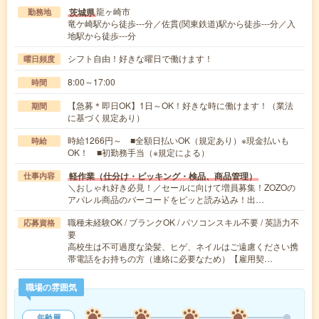
龍ヶ崎市
茨城県
勤務地
竜ケ崎駅から徒歩---分／佐貫(関東鉄道)駅から徒歩---分／入
地駅から徒歩---分
シフト自由！好きな曜日で働けます！
曜日頻度
8:00～17:00
時間
【急募＊即日OK】1日～OK！好きな時に働けます！（業法
期間
に基づく規定あり）
時給1266円～ ■全額日払いOK（規定あり）※現金払いも
時給
OK！ ■初勤務手当（※規定による）
軽作業（仕分け・ピッキング・検品、商品管理）
仕事内容
＼おしゃれ好き必見！／セールに向けて増員募集！ZOZOの
アパレル商品のバーコードをピッと読み込み！出…
職種未経験OK / ブランクOK / パソコンスキル不要 / 英語力不
応募資格
要
高校生は不可過度な染髪、ヒゲ、ネイルはご遠慮ください携
帯電話をお持ちの方（連絡に必要なため）【雇用契…
職場の雰囲気
年齢層