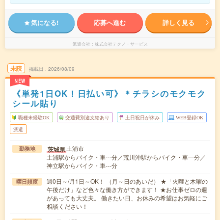
気になる!
応募へ進む
詳しく見る
派遣会社
株式会社テクノ・サービス
未読
掲載日
2026/08/09
NEW
《単発1日OK！日払い可》＊チラシのモクモク
シール貼り
職種未経験OK
交通費別途支給あり
土日祝日が休み
WEB登録OK
派遣
土浦市
茨城県
勤務地
土浦駅からバイク・車---分／荒川沖駅からバイク・車---分／
神立駅からバイク・車---分
週0日～/月1日～OK！ （月～日のあいだ） ★「火曜と木曜の
曜日頻度
午後だけ」など色々な働き方ができます！ ★お仕事ゼロの週
があっても大丈夫。 働きたい日、お休みの希望はお気軽にご
相談ください！