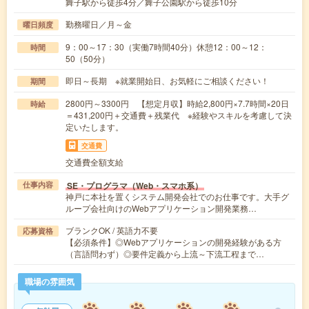
舞子駅から徒歩4分／舞子公園駅から徒歩10分
勤務曜日／月～金
曜日頻度
9：00～17：30（実働7時間40分）休憩12：00～12：
時間
50（50分）
即日～長期 ※就業開始日、お気軽にご相談ください！
期間
2800円～3300円 【想定月収】時給2,800円×7.7時間×20日
時給
＝431,200円＋交通費＋残業代 ※経験やスキルを考慮して決
定いたします。
交通費
交通費全額支給
SE・プログラマ（Web・スマホ系）
仕事内容
神戸に本社を置くシステム開発会社でのお仕事です。大手グ
ループ会社向けのWebアプリケーション開発業務…
ブランクOK / 英語力不要
応募資格
【必須条件】◎Webアプリケーションの開発経験がある方
（言語問わず）◎要件定義から上流～下流工程まで…
職場の雰囲気