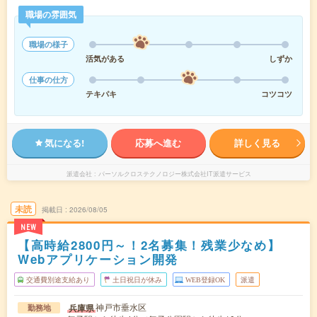
職場の雰囲気
職場の様子
活気がある
しずか
仕事の仕方
テキパキ
コツコツ
気になる!
応募へ進む
詳しく見る
派遣会社
パーソルクロステクノロジー株式会社IT派遣サービス
未読
掲載日
2026/08/05
NEW
【高時給2800円～！2名募集！残業少なめ】
Webアプリケーション開発
交通費別途支給あり
土日祝日が休み
WEB登録OK
派遣
神戸市垂水区
兵庫県
勤務地