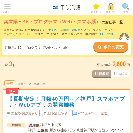
メニュー
気になる!
ログイン
検索
兵庫県
×
SE・プログラマ（Web・スマホ系）
のお仕事一覧
兵庫県の派遣のお仕事情報です。
中央区
、
尼崎市
、
姫路市
などのエリアをチェックし
てみてください。SE・プログラマ（Web・スマホ系）のお仕事の他に、
SE・プログ
ラマ（ビジネスアプリケーション系）
、
テクニカルサポート・ヘルプデスク
、
サー
バ・ネットワークエンジニア
などを取り揃えています。さらに、
短期
・
単発
などの期
条件の変更
間や、
職種未経験OK
などのこだわり条件で絞り込んでいただけます。職種辞典：
S
兵庫県 / SE・プログラマ（Web・スマホ系）
E・プログラマ（Web・スマホ系）のお仕事とは？とは？
3
2,800
全
件
平均時給:
円
時給順
新着順
未読
掲載日
2026/08/06
NEW
【長期安定！月額40万円～／神戸】スマホアプ
リ・Webアプリの開発業務
交通費別途支給あり
土日祝日が休み
WEB登録OK
派遣
神戸市中央区
兵庫県
勤務地
神戸(
)駅から徒歩7分／高速神戸駅から徒歩12分／ハ
兵庫県