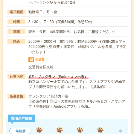
ーバーランド駅から徒歩12分
勤務曜日／月～金
曜日頻度
8：30～17：30（実働8時間）休憩60分
時間
即日～長期 ※就業開始日、お気軽にご相談ください！
期間
2500円～3000円 想定月収：時給2,500円×8時間×20日間＝
時給
400,000円＋交通費＋残業代 ※経験やスキルを考慮して決定
いたします。
交通費
交通費全額支給
SE・プログラマ（Web・スマホ系）
仕事内容
独立系ベンダー企業でのお仕事です。スマホアプリやWebア
プリの開発業務をお願いいたします。【具体的に…
ブランクOK / 英語力不要
応募資格
【必須条件】◎以下の業務経験やスキルがある方・スマホア
プリ開発経験・Androidアプリ（Kotli…
職場の雰囲気
年齢層