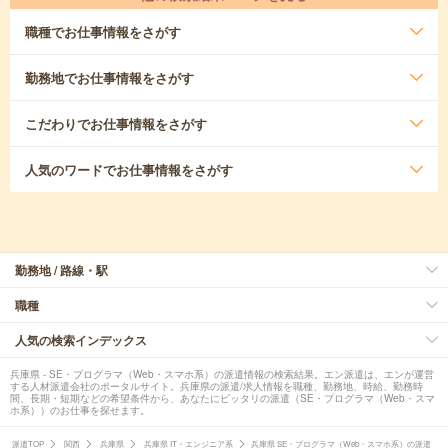
職種
でお仕事情報をさがす
勤務地
でお仕事情報をさがす
こだわり
でお仕事情報をさがす
人気のワード
でお仕事情報をさがす
勤務地 / 路線・駅
職種
人気の検索インデックス
兵庫県 - SE・プログラマ（Web・スマホ系）の派遣情報の検索結果。エン派遣は、エンが運営
する人材派遣会社のポータルサイト。兵庫県の派遣/求人情報を職種、勤務地、時給、勤務時
間、長期・短期などの希望条件から、あなたにピッタリの派遣（SE・プログラマ（Web・スマ
ホ系））のお仕事を探せます。
派遣TOP
関西
兵庫県
兵庫県 IT・エンジニア系
兵庫県 SE・プログラマ（Web・スマホ系）の派遣