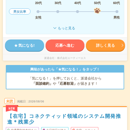
20代
30代
40代
50代
60代
男女比率
女性
男性
もっと見る
気になる!
応募へ進む
詳しく見る
派遣会社
株式会社エーティーエス
興味があったら「★気になる！」をタップ！
「気になる！」を押しておくと、派遣会社から
「面談確約」
や
「応募歓迎」
が届きます！
未読
掲載日
2026/08/06
NEW
【在宅】コネクティッド領域のシステム開発推
進＊残業少