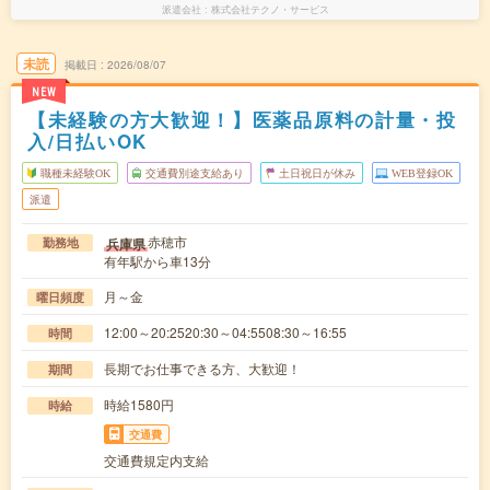
派遣会社
株式会社テクノ・サービス
未読
掲載日
2026/08/07
NEW
【未経験の方大歓迎！】医薬品原料の計量・投
入/日払いOK
職種未経験OK
交通費別途支給あり
土日祝日が休み
WEB登録OK
派遣
赤穂市
兵庫県
勤務地
有年駅から車13分
月～金
曜日頻度
12:00～20:2520:30～04:5508:30～16:55
時間
長期でお仕事できる方、大歓迎！
期間
時給1580円
時給
交通費
交通費規定内支給