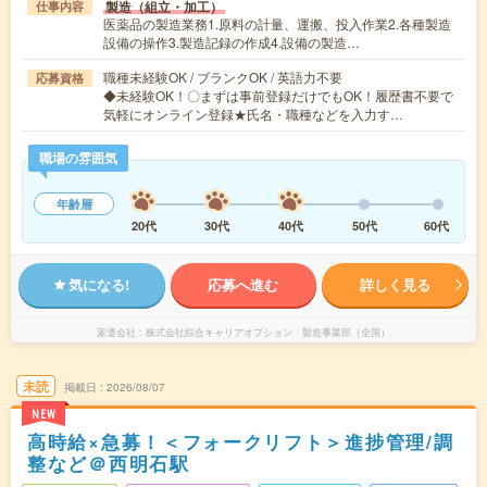
製造（組立・加工）
仕事内容
医薬品の製造業務1.原料の計量、運搬、投入作業2.各種製造
設備の操作3.製造記録の作成4.設備の製造…
職種未経験OK / ブランクOK / 英語力不要
応募資格
◆未経験OK！〇まずは事前登録だけでもOK！履歴書不要で
気軽にオンライン登録★氏名・職種などを入力す…
職場の雰囲気
年齢層
20代
30代
40代
50代
60代
気になる!
応募へ進む
詳しく見る
派遣会社
株式会社綜合キャリアオプション 製造事業部（全国）
未読
掲載日
2026/08/07
NEW
高時給×急募！＜フォークリフト＞進捗管理/調
整など＠西明石駅