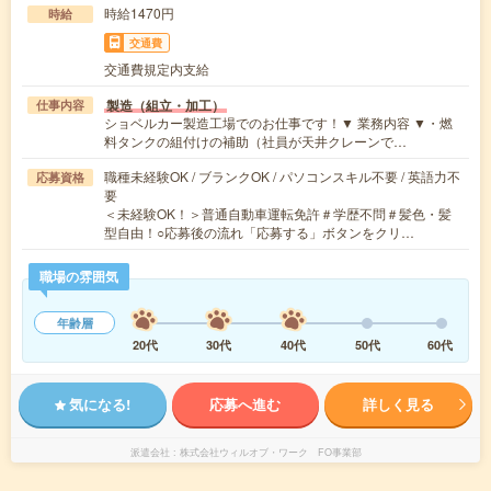
時給1470円
時給
交通費
交通費規定内支給
製造（組立・加工）
仕事内容
ショベルカー製造工場でのお仕事です！▼ 業務内容 ▼・燃
料タンクの組付けの補助（社員が天井クレーンで…
職種未経験OK / ブランクOK / パソコンスキル不要 / 英語力不
応募資格
要
＜未経験OK！＞普通自動車運転免許＃学歴不問＃髪色・髪
型自由！○応募後の流れ「応募する」ボタンをクリ…
職場の雰囲気
年齢層
20代
30代
40代
50代
60代
気になる!
応募へ進む
詳しく見る
派遣会社
株式会社ウィルオブ・ワーク FO事業部