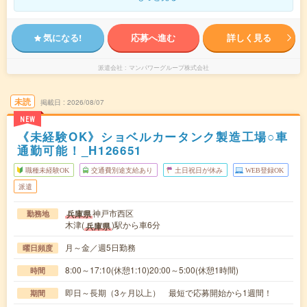
気になる!
応募へ進む
詳しく見る
派遣会社
マンパワーグループ株式会社
未読
掲載日
2026/08/07
NEW
《未経験OK》ショベルカータンク製造工場○車
通勤可能！_H126651
職種未経験OK
交通費別途支給あり
土日祝日が休み
WEB登録OK
派遣
神戸市西区
兵庫県
勤務地
木津(
)駅から車6分
兵庫県
月～金／週5日勤務
曜日頻度
8:00～17:10(休憩1:10)20:00～5:00(休憩1時間)
時間
即日～長期（3ヶ月以上） 最短で応募開始から1週間！
期間