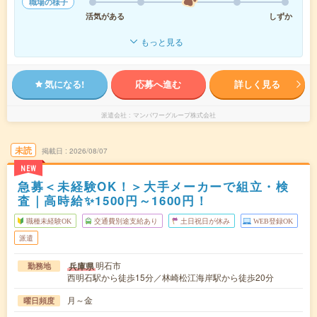
職場の様子
活気がある
しずか
もっと見る
気になる!
応募へ進む
詳しく見る
派遣会社
マンパワーグループ株式会社
未読
掲載日
2026/08/07
NEW
急募＜未経験OK！＞大手メーカーで組立・検
査｜高時給✨1500円～1600円！
職種未経験OK
交通費別途支給あり
土日祝日が休み
WEB登録OK
派遣
明石市
兵庫県
勤務地
西明石駅から徒歩15分／林崎松江海岸駅から徒歩20分
月～金
曜日頻度