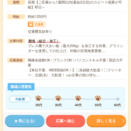
長期【ご応募から1週間以内(最短2日目)のスピード就業が可
期間
能】即日～
時給1250円
時給
交通費
交通費支給有り
製造（組立・加工）
仕事内容
プレス機で大きい板（最大20kg）を加工する作業、グライン
ダーを使用しての仕上げ、外観の目視検査業務…
職種未経験OK / ブランクOK / パソコンスキル不要 / 英語力不
応募資格
要
【来社不要、WEB登録OK！】〇未経験大歓迎！〇フリータ
ー、主婦(夫) 大歓迎！ ※お仕事の掛け持ち…
職場の雰囲気
年齢層
20代
30代
40代
50代
60代
気になる!
応募へ進む
詳しく見る