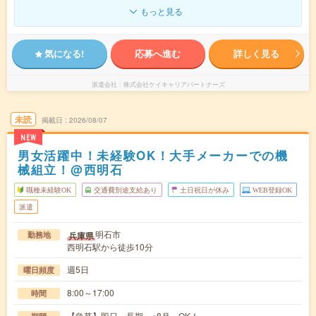
もっと見る
気になる!
応募へ進む
詳しく見る
派遣会社
株式会社ケイキャリアパートナーズ
未読
掲載日
2026/08/07
NEW
男女活躍中！未経験OK！大手メーカーでの機
械組立！@西明石
職種未経験OK
交通費別途支給あり
土日祝日が休み
WEB登録OK
派遣
明石市
兵庫県
勤務地
西明石駅から徒歩10分
週5日
曜日頻度
8:00～17:00
時間
【急募】即日～長期 ※8月～OK！