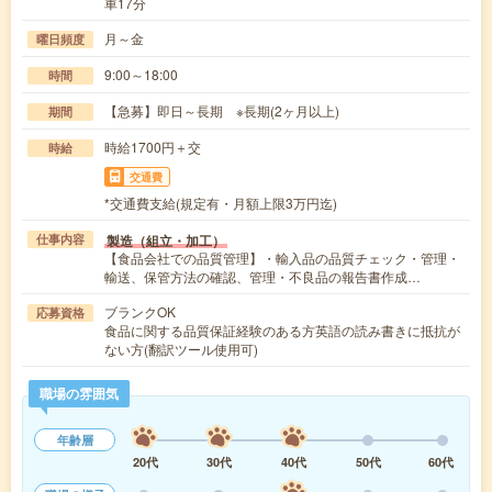
車17分
月～金
曜日頻度
9:00～18:00
時間
【急募】即日～長期 ※長期(2ヶ月以上)
期間
時給1700円＋交
時給
交通費
*交通費支給(規定有・月額上限3万円迄)
製造（組立・加工）
仕事内容
【食品会社での品質管理】・輸入品の品質チェック・管理・
輸送、保管方法の確認、管理・不良品の報告書作成…
ブランクOK
応募資格
食品に関する品質保証経験のある方英語の読み書きに抵抗が
ない方(翻訳ツール使用可)
職場の雰囲気
年齢層
20代
30代
40代
50代
60代