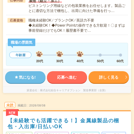
製造（組立・加工）
仕事内容
ピストンリング用線などの包装業務をお任せします。製品ご
とに適切な方法で梱包し、出荷に向けた準備を行っ…
職種未経験OK / ブランクOK / 英語力不要
応募資格
◆未経験OK！◆Power Pointの操作できる方歓迎！〇まずは
事前登録だけでもOK！履歴書不要で…
職場の雰囲気
年齢層
20代
30代
40代
50代
60代
気になる!
応募へ進む
詳しく見る
派遣会社
株式会社綜合キャリアオプション 製造事業部（全国）
未読
掲載日
2026/08/08
NEW
【未経験でも活躍できる！】金属線製品の梱
包・入出庫/日払いOK