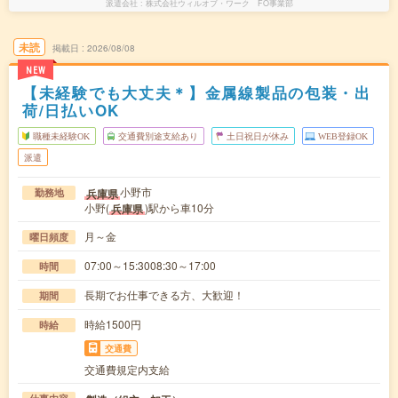
派遣会社
株式会社ウィルオブ・ワーク FO事業部
未読
掲載日
2026/08/08
NEW
【未経験でも大丈夫＊】金属線製品の包装・出
荷/日払いOK
職種未経験OK
交通費別途支給あり
土日祝日が休み
WEB登録OK
派遣
小野市
兵庫県
勤務地
小野(
)駅から車10分
兵庫県
月～金
曜日頻度
07:00～15:3008:30～17:00
時間
長期でお仕事できる方、大歓迎！
期間
時給1500円
時給
交通費
交通費規定内支給