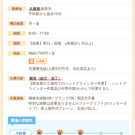
姫路市
兵庫県
勤務地
平松駅から徒歩15分
月～金
曜日頻度
8:00～17:00
時間
【急募】即日～長期 ※長期(2ヶ月以上)
期間
時給1700円＋交
時給
交通費
交通費支給(上限3万円/月、当社規定あり)
製造（組立・加工）
仕事内容
【製造業の工場内でのハンドグラインダー作業】・ハンドグ
ラインダー作業及び付帯作業(かがんで作業するた…
職種未経験OK / ブランクOK / 英語力不要
応募資格
特別な経験は必要ありません!※フォークリフト(カウンタータ
イプ)、床上操作式クレーン、玉掛(1t以上…
職場の雰囲気
年齢層