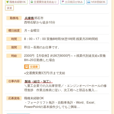
職種未経験OK
交通費別途支給あり
土日祝日が休み
WEB登録OK
派遣
明石市
兵庫県
勤務地
西明石駅から徒歩10分
月～金曜日
曜日頻度
8：00～17：00 実働8時間/休憩1時間 残業月20時間程
時間
即日～長期のお仕事です。
期間
2300円 【月収例】約36万8000円～＋残業代別途支給※実働
時給
8H×20日勤務した場合
交通費
※交通費実費3万円/月まで支給
製造（組立・加工）
仕事内容
＼重工企業での入出庫管理／・エンジンオーバーホールの修
理進捗 作業点検表に従い、次工程へと部品を搬入…
職種未経験OK
応募資格
・フォークリフト免許・自動車免許・Word、Excel、
PowerPointの基本操作少しでもご興味…