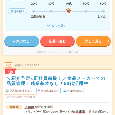
20代
30代
40代
50代
60代
職場の様子
活気がある
しずか
もっと見る
気になる!
応募へ進む
詳しく見る
派遣会社
マンパワーグループ株式会社
未読
掲載日
2026/08/07
NEW
＼紹介予定×正社員前提！／食品メーカーでの
品質管理！残業基本なし＊50代活躍中
交通費別途支給あり
土日祝日が休み
WEB登録OK
正社員への紹介予定派遣
神戸市東灘区
兵庫県
勤務地
マリンパーク駅から徒歩15分／住吉(
・東海道)駅から
兵庫県