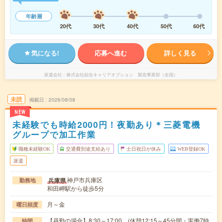
年齢層
20代
30代
40代
50代
60代
気になる!
応募へ進む
詳しく見る
派遣会社
株式会社綜合キャリアオプション 製造事業部（全国）
未読
掲載日
2026/08/08
NEW
未経験でも時給2000円！夜勤あり＊三菱電機
グループで加工作業
職種未経験OK
交通費別途支給あり
土日祝日が休み
WEB登録OK
派遣
神戸市兵庫区
兵庫県
勤務地
和田岬駅から徒歩5分
月～金
曜日頻度
【昼勤の場合】8:30～17:00 (休憩12:15～45分間・実働7時
時間