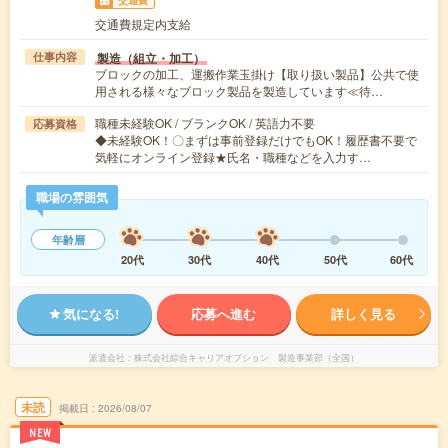
交通費
交通費規定内支給
製造（組立・加工）
仕事内容
ブロックの加工、運搬作業玉掛け【取り扱い製品】公共で使
用される様々なブロック製品を製造しています≪待…
職種未経験OK / ブランクOK / 英語力不要
応募資格
◆未経験OK！〇まずは事前登録だけでもOK！履歴書不要で
気軽にオンライン登録★氏名・職種などを入力す…
職場の雰囲気
年齢層
20代
30代
40代
50代
60代
気になる!
応募へ進む
詳しく見る
派遣会社
株式会社綜合キャリアオプション 製造事業部（全国）
未読
掲載日
2026/08/07
NEW