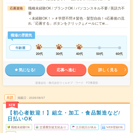
職種未経験OK / ブランクOK / パソコンスキル不要 / 英語力不
応募資格
要
＜未経験OK！＞＃学歴不問＃髪色・髪型自由！○応募後の流
れ「応募する」ボタンをクリック↓メールにてw…
職場の雰囲気
年齢層
20代
30代
40代
50代
60代
気になる!
応募へ進む
詳しく見る
派遣会社
株式会社ウィルオブ・ワーク FO事業部
未読
掲載日
2026/08/07
NEW
【初心者歓迎！】組立・加工・食品製造など/
日払いOK
職種未経験OK
交通費別途支給あり
土日祝日が休み
WEB登録OK