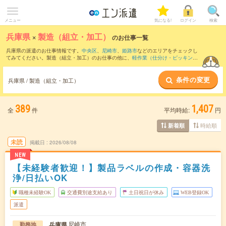
メニュー
気になる!
ログイン
検索
兵庫県
×
製造（組立・加工）
のお仕事一覧
兵庫県の派遣のお仕事情報です。
中央区
、
尼崎市
、
姫路市
などのエリアをチェックし
てみてください。製造（組立・加工）のお仕事の他に、
軽作業（仕分け・ピッキン
グ・検品、商品管理）
、
マシンオペレーター
、
フォークリフト
などを取り揃えていま
す。さらに、
短期
・
単発
などの期間や、
職種未経験OK
などのこだわり条件で絞り込ん
条件の変更
でいただけます。職種辞典：
製造（組立・加工）のお仕事とは？とは？
兵庫県 / 製造（組立・加工）
389
1,407
全
件
平均時給:
円
時給順
新着順
未読
掲載日
2026/08/08
NEW
【未経験者歓迎！】製品ラベルの作成・容器洗
浄/日払いOK
職種未経験OK
交通費別途支給あり
土日祝日が休み
WEB登録OK
派遣
尼崎市
兵庫県
勤務地