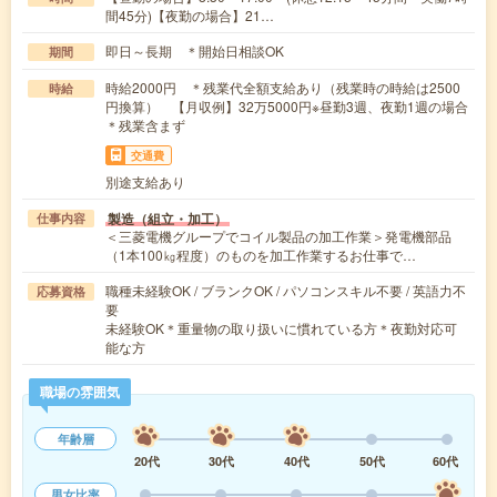
間45分)【夜勤の場合】21…
即日～長期 ＊開始日相談OK
期間
時給2000円 ＊残業代全額支給あり（残業時の時給は2500
時給
円換算） 【月収例】32万5000円※昼勤3週、夜勤1週の場合
＊残業含まず
交通費
別途支給あり
製造（組立・加工）
仕事内容
＜三菱電機グループでコイル製品の加工作業＞発電機部品
（1本100㎏程度）のものを加工作業するお仕事で…
職種未経験OK / ブランクOK / パソコンスキル不要 / 英語力不
応募資格
要
未経験OK＊重量物の取り扱いに慣れている方＊夜勤対応可
能な方
職場の雰囲気
年齢層
20代
30代
40代
50代
60代
男女比率