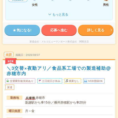
女性
男性
もっと見る
気になる!
応募へ進む
詳しく見る
派遣会社
メルコヒューマンポート株式会社 関西支店
未読
掲載日
2026/08/07
NEW
＼3交替×夜勤アリ／食品系工場での製造補助@
赤穂市内
交通費別途支給あり
土日祝日が休み
残業なし
WEB登録OK
派遣
赤穂市
兵庫県
勤務地
坂越駅から車15分／播州赤穂駅から車20分
月～金
曜日頻度