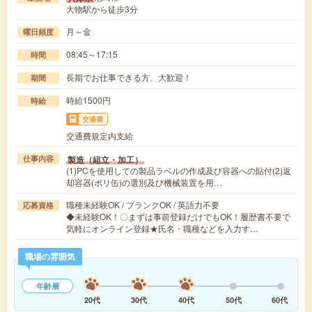
大物駅から徒歩3分
月～金
曜日頻度
08:45～17:15
時間
長期でお仕事できる方、大歓迎！
期間
時給1500円
時給
交通費
交通費規定内支給
製造（組立・加工）
仕事内容
(1)PCを使用しての製品ラベルの作成及び容器への貼付(2)返
却容器(ポリ缶)の選別及び機械装置を用…
職種未経験OK / ブランクOK / 英語力不要
応募資格
◆未経験OK！〇まずは事前登録だけでもOK！履歴書不要で
気軽にオンライン登録★氏名・職種などを入力す…
職場の雰囲気
年齢層
20代
30代
40代
50代
60代