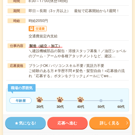
8:30～17:00(休憩1時間)
時間
即日～長期（3ヶ月以上） 最短で応募開始から1週間！
期間
時給2050円
時給
交通費
交通費規定内支給
製造（組立・加工）
仕事内容
＼建設機械部品の製缶・溶接スタッフ募集！／油圧ショベル
のブーム・アームや各種アタッチメントなど、建設…
ブランクOK / パソコンスキル不要 / 英語力不要
応募資格
ご経験のある方＃学歴不問＃髪色・髪型自由！○応募後の流
れ「応募する」ボタンをクリック↓メールにてwe…
職場の雰囲気
年齢層
20代
30代
40代
50代
60代
気になる!
応募へ進む
詳しく見る