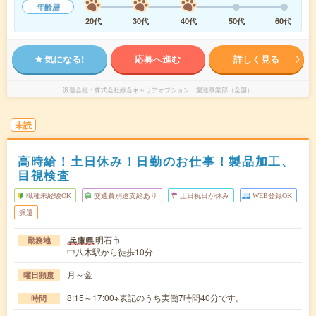
年齢層
20代
30代
40代
50代
60代
気になる!
応募へ進む
詳しく見る
派遣会社
株式会社綜合キャリアオプション 製造事業部（全国）
未読
高時給！土日休み！日勤のお仕事！製品加工、
目視検査
職種未経験OK
交通費別途支給あり
土日祝日が休み
WEB登録OK
派遣
明石市
兵庫県
勤務地
中八木駅から徒歩10分
月～金
曜日頻度
8:15～17:00※表記のうち実働7時間40分です。
時間