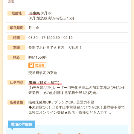
派遣
伊丹市
兵庫県
勤務地
伊丹(阪急線)駅から徒歩15分
月～金
曜日頻度
08:30～17:1520:30～05:15
時間
長期でお仕事できる方、大歓迎！
期間
時給1550円
時給
交通費
交通費規定内支給
製造（組立・加工）
仕事内容
(1)光学部品掛_レーザー用光化学部品の加工業務及び検品検
査業務、その他付随する業務全般1名(2)光…
職種未経験OK / ブランクOK / 英語力不要
応募資格
◆未経験OK！〇まずは事前登録だけでもOK！履歴書不要で
気軽にオンライン登録★氏名・職種などを入力す…
職場の雰囲気