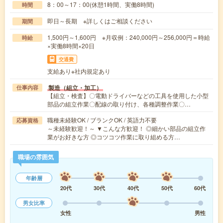
8：00～17：00(休憩1時間、実働8時間)
時間
即日～長期 ※詳しくはご相談ください
期間
1,500円～1,600円 ※月収例：240,000円～256,000円＝時給
時給
×実働8時間×20日
交通費
支給あり※社内規定あり
製造（組立・加工）
仕事内容
【組立・検査】〇電動ドライバーなどの工具を使用した小型
部品の組立作業〇配線の取り付け、各種調整作業〇…
職種未経験OK / ブランクOK / 英語力不要
応募資格
～未経験歓迎！～ ▼こんな方歓迎！ ◎細かい部品の組立作
業がお好きな方 ◎コツコツ作業に取り組める方…
職場の雰囲気
年齢層
20代
30代
40代
50代
60代
男女比率
女性
男性