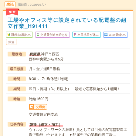
未読
掲載日
2026/08/07
NEW
工場やオフィス等に設定されている配電盤の組
立作業_H91411
職種未経験OK
交通費別途支給あり
土日祝日が休み
WEB登録OK
派遣
神戸市西区
兵庫県
勤務地
西神中央駅から車5分
月～金／週5日勤務
曜日頻度
8:30～17:15(休憩1時間)
時間
即日～長期（3ヶ月以上） 最短で応募開始から1週間！
期間
時給1600円
時給
交通費
交通費規定内支給
製造（組立・加工）
仕事内容
ウィルオブ・ワークの派遣社員として取引先の配電盤製造工
場で勤務いただきます。▼配属先での業務内容工場…