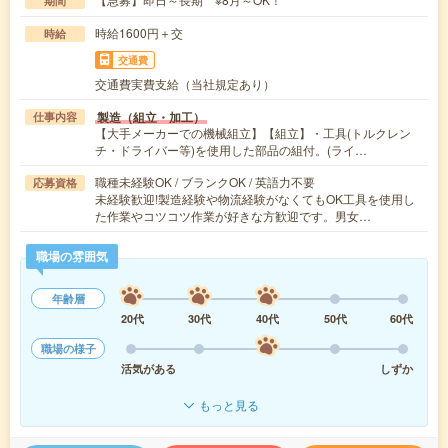
期間
時給1600円＋交
時給
交通費
交通費実費支給（当社規定あり）
製造（組立・加工）
仕事内容
【大手メーカーでの機械組立】【組立】・工具(トルクレン
チ・ドライバー等)を使用した部品の組付。(ライ…
職種未経験OK / ブランクOK / 英語力不要
応募資格
未経験歓迎!製造経験や物流経験がなくてもOK工具を使用し
た作業やコツコツ作業が好きな方歓迎です。男女…
職場の雰囲気
年齢層
20代
30代
40代
50代
60代
職場の様子
活気がある
しずか
もっと見る