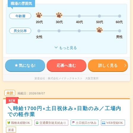
職場の雰囲気
年齢層
20代
30代
40代
50代
60代
男女比率
女性
男性
もっと見る
気になる!
応募へ進む
詳しく見る
派遣会社
株式会社メイテックキャスト 大阪営業所
未読
掲載日
2026/08/07
NEW
＼時給1700円×土日祝休み×日勤のみ／工場内
での軽作業
職種未経験OK
交通費別途支給あり
土日祝日が休み
WEB登録OK
派遣