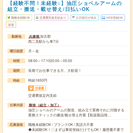
【経験不問！未経験○】油圧ショベルアームの
組立・搬送・載せ替え/日払いOK
職種未経験OK
交通費別途支給あり
土日祝日が休み
WEB登録OK
派遣
加古郡
兵庫県
勤務地
西二見駅から車7分
月～金
曜日頻度
08:00～17:1020:00～05:00
時間
長期でお仕事できる方、大歓迎！
期間
時給1650円
時給
交通費
交通費規定内支給
製造（組立・加工）
仕事内容
油圧ショベルのアームの製造、組み立て業務それに付随する
業務スティックの搬送/載せ替え作業【取扱製品情…
職種未経験OK / ブランクOK / 英語力不要
応募資格
◆未経験OK！〇まずは事前登録だけでもOK！履歴書不要で