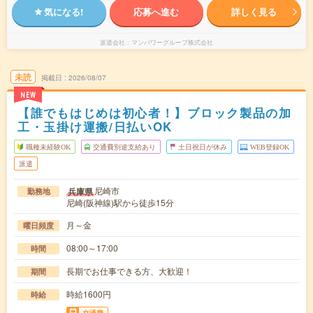
気になる!
応募へ進む
詳しく見る
派遣会社
マンパワーグループ株式会社
未読
掲載日
2026/08/07
NEW
【誰でもはじめは初心者！】ブロック製品の加
工・玉掛け運搬/日払いOK
職種未経験OK
交通費別途支給あり
土日祝日が休み
WEB登録OK
派遣
尼崎市
兵庫県
勤務地
尼崎(阪神線)駅から徒歩15分
月～金
曜日頻度
08:00～17:00
時間
長期でお仕事できる方、大歓迎！
期間
時給1600円
時給