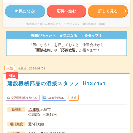
気になる!
応募へ進む
詳しく見る
派遣会社
株式会社綜合キャリアオプション 製造事業部（全国）
興味があったら「★気になる！」をタップ！
「気になる！」を押しておくと、派遣会社から
「面談確約」
や
「応募歓迎」
が届きます！
未読
掲載日
2026/08/08
NEW
建設機械部品の溶接スタッフ_H137451
交通費別途支給あり
WEB登録OK
派遣
尼崎市
兵庫県
勤務地
仁川駅から車13分
週5日勤務
曜日頻度