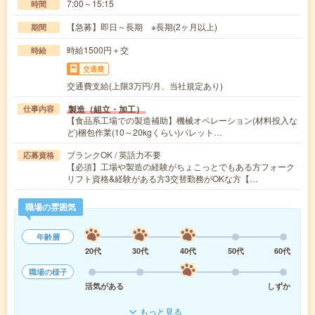
7:00～15:15
時間
【急募】即日～長期 ※長期(2ヶ月以上)
期間
時給1500円＋交
時給
交通費
交通費支給(上限3万円/月、当社規定あり)
製造（組立・加工）
仕事内容
【食品系工場での製造補助】機械オペレーション(材料投入な
ど)梱包作業(10～20kgくらい)パレット…
ブランクOK / 英語力不要
応募資格
【必須】工場や製造の経験がちょこっとでもある方フォーク
リフト資格&経験がある方3交替勤務がOKな方【…
職場の雰囲気
年齢層
20代
30代
40代
50代
60代
職場の様子
活気がある
しずか
もっと見る