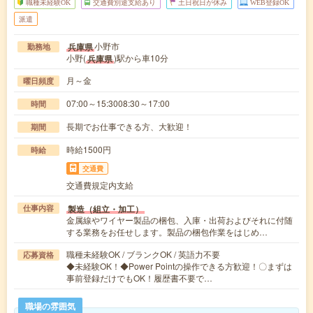
職種未経験OK
交通費別途支給あり
土日祝日が休み
WEB登録OK
派遣
小野市
兵庫県
勤務地
小野(
)駅から車10分
兵庫県
月～金
曜日頻度
07:00～15:3008:30～17:00
時間
長期でお仕事できる方、大歓迎！
期間
時給1500円
時給
交通費
交通費規定内支給
製造（組立・加工）
仕事内容
金属線やワイヤー製品の梱包、入庫・出荷およびそれに付随
する業務をお任せします。製品の梱包作業をはじめ…
職種未経験OK / ブランクOK / 英語力不要
応募資格
◆未経験OK！◆Power Pointの操作できる方歓迎！〇まずは
事前登録だけでもOK！履歴書不要で…
職場の雰囲気