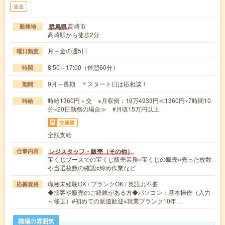
派遣
高崎市
群馬県
勤務地
高崎駅から徒歩2分
月～金の週5日
曜日頻度
8:50～17:00（休憩60分）
時間
9月～長期 ＊スタート日は応相談！
期間
時給1360円＋交 ※月収例：19万4933円≪1360円×7時間10
時給
分×20日勤務の場合≫ #月収15万円以上
交通費
全額支給
レジスタッフ・販売（その他）
仕事内容
宝くじブースでの宝くじ販売業務○宝くじの販売○売った枚数
や当選枚数の確認○締め作業など
職種未経験OK / ブランクOK / 英語力不要
応募資格
◆接客や販売のご経験がある方◆パソコン：基本操作（入力
～修正）#初めての派遣歓迎※就業ブランク10年…
職場の雰囲気