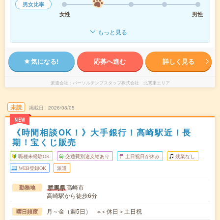
男女比率
女性
男性
もっと見る
気になる!
応募へ進む
詳しく見る
派遣会社
パーソルテンプスタッフ株式会社 北関東エリア
未読
掲載日
2026/08/05
NEW
《時間相談OK！》大手銀行！高崎駅近！長
期！宝くじ販売
職種未経験OK
交通費別途支給あり
土日祝日が休み
残業なし
WEB登録OK
派遣
高崎市
群馬県
勤務地
高崎駅から徒歩6分
月～金（週5日） ※＜休日＞土日祝
曜日頻度