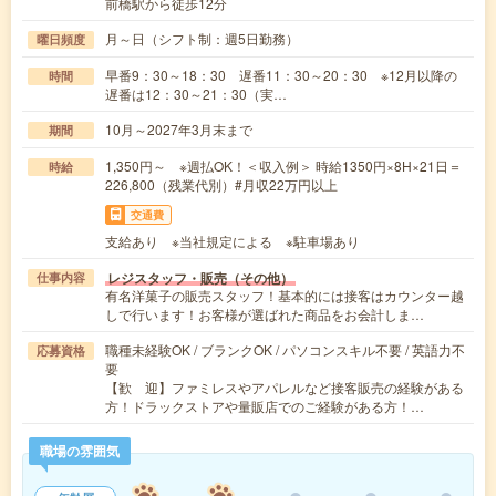
前橋駅から徒歩12分
月～日（シフト制：週5日勤務）
曜日頻度
早番9：30～18：30 遅番11：30～20：30 ※12月以降の
時間
遅番は12：30～21：30（実…
10月～2027年3月末まで
期間
1,350円～ ※週払OK！＜収入例＞ 時給1350円×8H×21日＝
時給
226,800（残業代別）#月収22万円以上
交通費
支給あり ※当社規定による ※駐車場あり
レジスタッフ・販売（その他）
仕事内容
有名洋菓子の販売スタッフ！基本的には接客はカウンター越
しで行います！お客様が選ばれた商品をお会計しま…
職種未経験OK / ブランクOK / パソコンスキル不要 / 英語力不
応募資格
要
【歓 迎】ファミレスやアパレルなど接客販売の経験がある
方！ドラックストアや量販店でのご経験がある方！…
職場の雰囲気