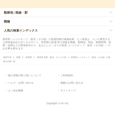
勤務地 / 路線・駅
職種
人気の検索インデックス
群馬県 - レジスタッフ・販売（その他）の派遣情報の検索結果。エン派遣は、エンが運営する
人材派遣会社のポータルサイト。群馬県の派遣/求人情報を職種、勤務地、時給、勤務時間、長
期・短期などの希望条件から、あなたにピッタリの派遣（レジスタッフ・販売（その他））の
お仕事を探せます。
派遣TOP
関東
群馬県
群馬県 営業・販売・サービス系
群馬県 レジスタッフ・販売（その他）の派
遣の仕事一覧
個人情報の取り扱いについて
ご利用規約
ヘルプ・お問い合わせ
掲載のお問い合わせ
エン会社概要
サイトマップ
Copyright © en Inc.