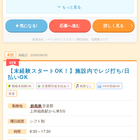
もっと見る
気になる!
応募へ進む
詳しく見る
派遣会社
パーソルテンプスタッフ株式会社 北関東エリア
未読
掲載日
2026/08/05
NEW
【未経験スタートOK！】施設内でレジ打ち/日
払いOK
職種未経験OK
交通費別途支給あり
残業なし
WEB登録OK
派遣
甘楽郡
群馬県
勤務地
上州福島駅から車5分
シフト制
曜日頻度
8:30～17:30
時間