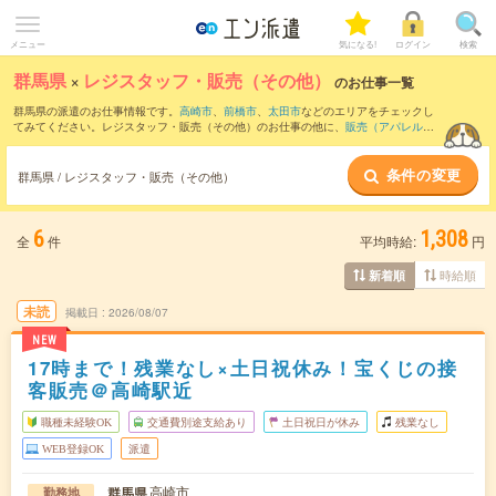
メニュー
気になる!
ログイン
検索
群馬県
×
レジスタッフ・販売（その他）
のお仕事一覧
群馬県の派遣のお仕事情報です。
高崎市
、
前橋市
、
太田市
などのエリアをチェックし
てみてください。レジスタッフ・販売（その他）のお仕事の他に、
販売（アパレル・
ファッション・コスメ）
、
テレマーケティング・テレフォンオペレーター・コールセ
ンター
、
窓口・ショールーム・カウンター受付
などを取り揃えています。さらに、
短
条件の変更
期
・
単発
などの期間や、
職種未経験OK
などのこだわり条件で絞り込んでいただけま
群馬県 / レジスタッフ・販売（その他）
す。職種辞典：
レジスタッフ・販売（その他）のお仕事とは？とは？
6
1,308
全
件
平均時給:
円
時給順
新着順
未読
掲載日
2026/08/07
NEW
17時まで！残業なし×土日祝休み！宝くじの接
客販売＠高崎駅近
職種未経験OK
交通費別途支給あり
土日祝日が休み
残業なし
WEB登録OK
派遣
高崎市
群馬県
勤務地