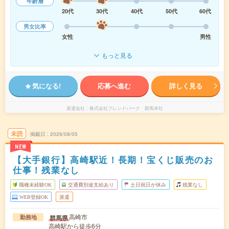
年齢層
20代
30代
40代
50代
60代
男女比率
女性
男性
もっと見る
気になる!
応募へ進む
詳しく見る
派遣会社
株式会社フレンドパーク 群馬本社
未読
掲載日
2026/08/05
NEW
【大手銀行】高崎駅近！長期！宝くじ販売のお
仕事！残業なし
職種未経験OK
交通費別途支給あり
土日祝日が休み
残業なし
WEB登録OK
派遣
高崎市
群馬県
勤務地
高崎駅から徒歩6分