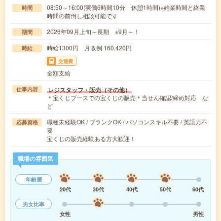
08:50～16:00(実働6時間10分 休憩1時間)※始業時間と終業
時間
時間の前倒し相談可能です
2026年09月上旬～長期 ※9月～！
期間
時給1300円 月収例 160,420円
時給
交通費
全額支給
レジスタッフ・販売（その他）
仕事内容
＊宝くじブースでの宝くじの販売＊当せん確認/締め対応 な
ど
職種未経験OK / ブランクOK / パソコンスキル不要 / 英語力不
応募資格
要
宝くじの販売経験ある方大歓迎！
職場の雰囲気
年齢層
20代
30代
40代
50代
60代
男女比率
女性
男性