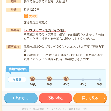
長期でお仕事できる方、大歓迎！
期間
時給1250円
時給
交通費
交通費規定内支給
レジスタッフ・販売（その他）
仕事内容
商業施設内でのレジ業務、接客、商品案内をおまかせ！商品
を並べたり、補充する作業もお願いしますやりがい…
職種未経験OK / ブランクOK / パソコンスキル不要 / 英語力不
応募資格
要
◆未経験OK！〇まずは事前登録だけでもOK！履歴書不要で
気軽にオンライン登録★氏名・職種などを入力す…
職場の雰囲気
年齢層
20代
30代
40代
50代
60代
気になる!
応募へ進む
詳しく見る
派遣会社
株式会社綜合キャリアオプション 製造事業部（全国）