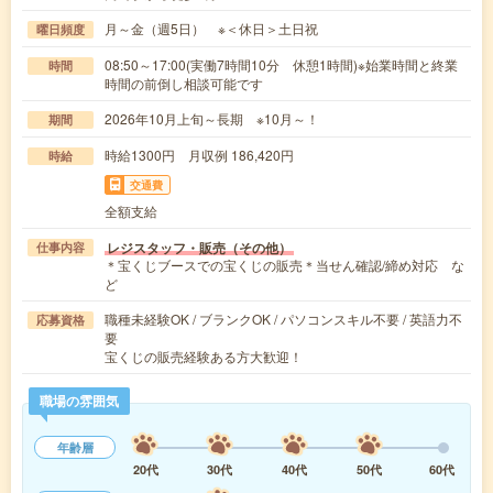
月～金（週5日） ※＜休日＞土日祝
曜日頻度
08:50～17:00(実働7時間10分 休憩1時間)※始業時間と終業
時間
時間の前倒し相談可能です
2026年10月上旬～長期 ※10月～！
期間
時給1300円 月収例 186,420円
時給
交通費
全額支給
レジスタッフ・販売（その他）
仕事内容
＊宝くじブースでの宝くじの販売＊当せん確認/締め対応 な
ど
職種未経験OK / ブランクOK / パソコンスキル不要 / 英語力不
応募資格
要
宝くじの販売経験ある方大歓迎！
職場の雰囲気
年齢層
20代
30代
40代
50代
60代