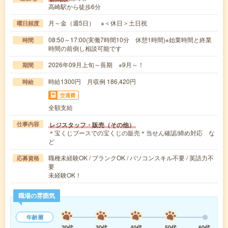
高崎駅から徒歩6分
月～金（週5日） ※＜休日＞土日祝
曜日頻度
08:50～17:00(実働7時間10分 休憩1時間)※始業時間と終業
時間
時間の前倒し相談可能です
2026年09月上旬～長期 ※9月～！
期間
時給1300円 月収例 186,420円
時給
交通費
全額支給
レジスタッフ・販売（その他）
仕事内容
＊宝くじブースでの宝くじの販売＊当せん確認/締め対応 な
ど
職種未経験OK / ブランクOK / パソコンスキル不要 / 英語力不
応募資格
要
未経験OK！
職場の雰囲気
年齢層
20代
30代
40代
50代
60代