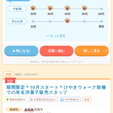
年齢層
20代
30代
40代
50代
60代
男女比率
女性
男性
もっと見る
気になる!
応募へ進む
詳しく見る
派遣会社
株式会社東京海上日動キャリアサービス
未読
掲載日
2026/08/07
NEW
期間限定＊10月スタート＊けやきウォーク前橋
での有名洋菓子販売スタッフ
職種未経験OK
交通費別途支給あり
WEB登録OK
派遣
前橋市
群馬県
勤務地