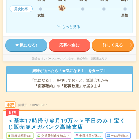
男女比率
女性
男性
もっと見る
気になる!
応募へ進む
詳しく見る
派遣会社
パーソルテンプスタッフ株式会社 北関東エリア
興味があったら「★気になる！」をタップ！
「気になる！」を押しておくと、派遣会社から
「面談確約」
や
「応募歓迎」
が届きます！
未読
掲載日
2026/08/07
NEW
＜基本17時帰り＠月19万～＞平日のみ！宝く
じ販売＠メガバンク高崎支店
職種未経験OK
交通費別途支給あり
土日祝日が休み
WEB登録OK