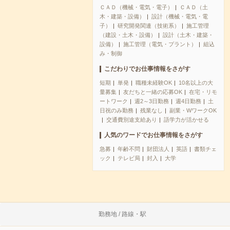
ＣＡＤ（機械・電気・電子）
ＣＡＤ（土
木・建築・設備）
設計（機械・電気・電
子）
研究開発関連（技術系）
施工管理
（建設・土木・設備）
設計（土木・建築・
設備）
施工管理（電気・プラント）
組込
み・制御
こだわりでお仕事情報をさがす
短期
単発
職種未経験OK
10名以上の大
量募集
友だちと一緒の応募OK
在宅・リモ
ートワーク
週2～3日勤務
週4日勤務
土
日祝のみ勤務
残業なし
副業・WワークOK
交通費別途支給あり
語学力が活かせる
人気のワードでお仕事情報をさがす
急募
年齢不問
財団法人
英語
書類チェ
ック
テレビ局
封入
大学
勤務地 / 路線・駅