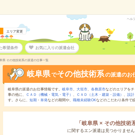
ヘル
エリア変更
た希望条件
お気に入りの派遣会社
阜県 その他技術系の派遣の仕事一覧
岐阜県
その他技術系
で
の派遣のお
岐阜県の派遣のお仕事情報です。
岐阜市
、
大垣市
、
各務原市
などのエリアをチ
事の他に、
ＣＡＤ（機械・電気・電子）
、
ＣＡＤ（土木・建築・設備）
、
設計
す。さらに、
短期
・
単発
などの期間や、
職種未経験OK
などのこだわり条件で
「
岐阜県
×
その他技術
に関するエン派遣は見つかりません