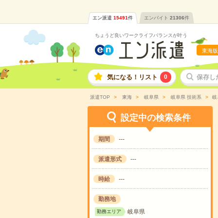
エン派遣
15491
件
エンバイト
21306
件
ちょうど良いワークライフバランスが叶う
東海版
気になる！リスト
0
保存し
派遣TOP
東海
岐阜県
岐阜県 技術系
岐
設定中の検索条件
期間
---
派遣形式
---
時給
---
勤務地
岐阜県
勤務エリア