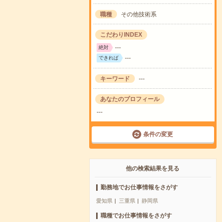
職種
その他技術系
こだわりINDEX
---
絶対
---
できれば
キーワード
---
あなたのプロフィール
---
条件の変更
他の検索結果を見る
勤務地でお仕事情報をさがす
愛知県
三重県
静岡県
職種でお仕事情報をさがす