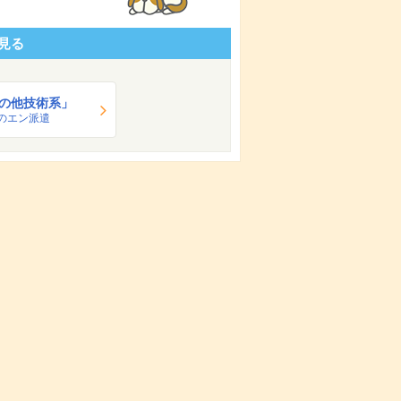
見る
の他技術系」
のエン派遣