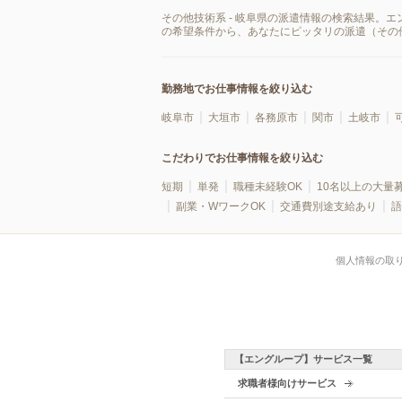
その他技術系 - 岐阜県の派遣情報の検索結果。
の希望条件から、あなたにピッタリの派遣（その
勤務地でお仕事情報を絞り込む
岐阜市
大垣市
各務原市
関市
土岐市
こだわりでお仕事情報を絞り込む
短期
単発
職種未経験OK
10名以上の大量
副業・WワークOK
交通費別途支給あり
語
個人情報の取
【エングループ】サービス一覧
求職者様向けサービス