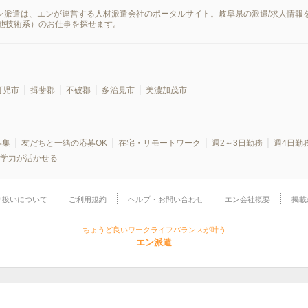
エン派遣は、エンが運営する人材派遣会社のポータルサイト。岐阜県の派遣/求人情
他技術系）のお仕事を探せます。
可児市
揖斐郡
不破郡
多治見市
美濃加茂市
募集
友だちと一緒の応募OK
在宅・リモートワーク
週2～3日勤務
週4日勤
学力が活かせる
り扱いについて
ご利用規約
ヘルプ・お問い合わせ
エン会社概要
掲載
ちょうど良いワークライフバランスが叶う
エン派遣