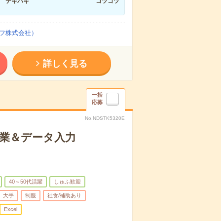
テキパキ
コツコツ
フ株式会社）
詳しく見る
一括
応募
No.NDSTK5320E
作業＆データ入力
40～50代活躍
しゅふ歓迎
大手
制服
社食/補助あり
Excel