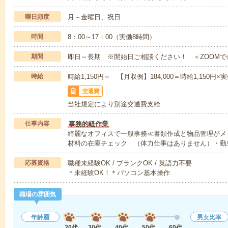
曜日頻度
月～金曜日、祝日
時間
8：00～17：00（実働8時間）
期間
即日～長期 ※開始日ご相談ください！ ＜ZOOMで
時給
時給1,150円～ 【月収例】184,000＝時給1,150円×
交通費
当社規定により別途交通費支給
仕事内容
事務的軽作業
綺麗なオフィスで一般事務≪書類作成と物品管理がメ
材料の在庫チェック （体力仕事はありません）・勤
応募資格
職種未経験OK / ブランクOK / 英語力不要
＊未経験OK！＊パソコン基本操作
職場の雰囲気
年齢層
男女比率
20代
30代
40代
50代
60代