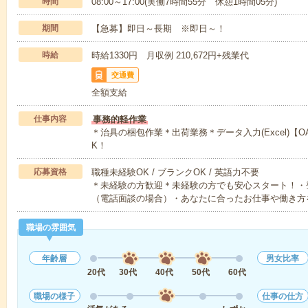
時間
08:00～17:00(実働7時間55分 休憩1時間05分)
期間
【急募】即日～長期 ※即日～！
時給
時給1330円 月収例 210,672円+残業代
交通費
全額支給
仕事内容
事務的軽作業
＊治具の梱包作業＊出荷業務＊データ入力(Excel)
K！
応募資格
職種未経験OK / ブランクOK / 英語力不要
＊未経験の方歓迎＊未経験の方でも安心スタート！・
（電話面談の場合）・あなたに合ったお仕事や働き方
職場の雰囲気
年齢層
男女比率
20代
30代
40代
50代
60代
職場の様子
仕事の仕方