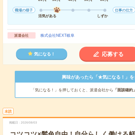
職場の様子
仕事の仕方
活気がある
しずか
株式会社NEXT岐阜
派遣会社
応募する
気になる！
興味があったら「★気になる！」を
「気になる！」を押しておくと、派遣会社から
「面談確約
未読
掲載日
2026/08/03
コツコツ×髪色自由！自分らしく働ける