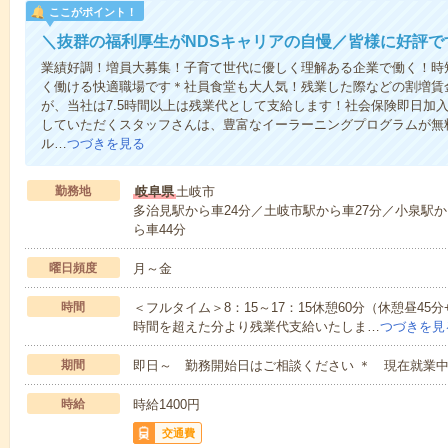
ここがポイント！
＼抜群の福利厚生がNDSキャリアの自慢／皆様に好評で
業績好調！増員大募集！子育て世代に優しく理解ある企業で働く！時
く働ける快適職場です＊社員食堂も大人気！残業した際などの割増賃
が、当社は7.5時間以上は残業代として支給します！社会保険即日加
していただくスタッフさんは、豊富なイーラーニングプログラムが無
ル…
つづきを見る
勤務地
岐阜県
土岐市
多治見駅から車24分／土岐市駅から車27分／小泉駅か
ら車44分
曜日頻度
月～金
時間
＜フルタイム＞8：15～17：15休憩60分（休憩昼45分
時間を超えた分より残業代支給いたしま…
つづきを見
期間
即日～ 勤務開始日はご相談ください ＊ 現在就業
時給
時給1400円
交通費