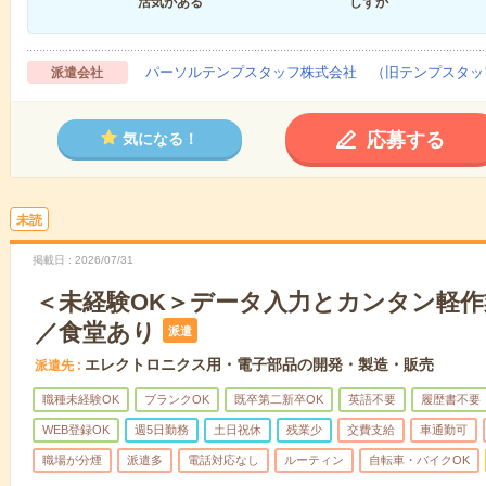
活気がある
しずか
パーソルテンプスタッフ株式会社 （旧テンプスタッ
派遣会社
応募する
気になる！
未読
掲載日
2026/07/31
＜未経験OK＞データ入力とカンタン軽
／食堂あり
派遣
エレクトロニクス用・電子部品の開発・製造・販売
派遣先
職種未経験OK
ブランクOK
既卒第二新卒OK
英語不要
履歴書不要
WEB登録OK
週5日勤務
土日祝休
残業少
交費支給
車通勤可
職場が分煙
派遣多
電話対応なし
ルーティン
自転車・バイクOK