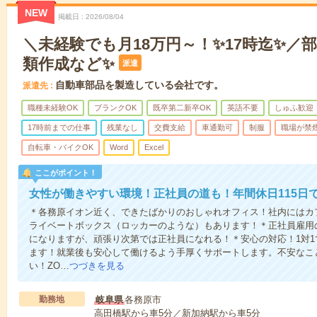
NEW
掲載日
2026/08/04
＼未経験でも月18万円～！✨17時迄✨／
類作成など✨
派遣
自動車部品を製造している会社です。
派遣先
職種未経験OK
ブランクOK
既卒第二新卒OK
英語不要
しゅふ歓迎
17時前までの仕事
残業なし
交費支給
車通勤可
制服
職場が禁
自転車・バイクOK
Word
Excel
ここがポイント！
女性が働きやすい環境！正社員の道も！年間休日115日
＊各務原イオン近く、できたばかりのおしゃれオフィス！社内にはカ
ライベートボックス（ロッカーのような）もあります！＊正社員雇用
になりますが、頑張り次第では正社員になれる！＊安心の対応！1対
ます！就業後も安心して働けるよう手厚くサポートします。不安なこ
い！ZO…
つづきを見る
勤務地
岐阜県
各務原市
高田橋駅から車5分／新加納駅から車5分