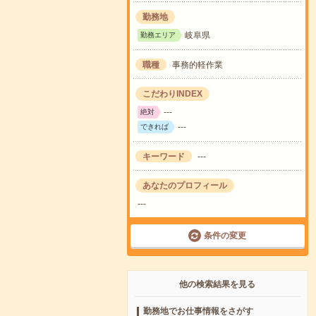
勤務地
岐阜県
勤務エリア
職種
事務的軽作業
こだわりINDEX
---
絶対
---
できれば
キーワード
---
あなたのプロフィール
---
条件の変更
他の検索結果を見る
勤務地でお仕事情報をさがす