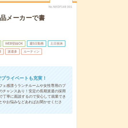
No.NXGF148 001
部品メーカーで書
WEB登録OK
週5日勤務
土日祝休
煙
派遣多
ルーティン
でプライベートも充実！
フェ感漂うランチルームや女性専用のプ
のチャンスあり！安定の長期派遣の採用
1で丁寧に面談するので安心して就業でき
とやお悩みなどあればお聞かせくださ