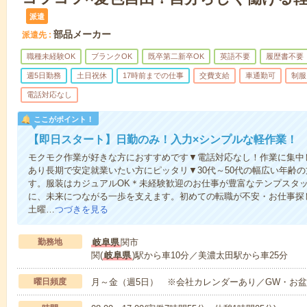
派遣
部品メーカー
派遣先
職種未経験OK
ブランクOK
既卒第二新卒OK
英語不要
履歴書不要
週5日勤務
土日祝休
17時前までの仕事
交費支給
車通勤可
制服
電話対応なし
ここがポイント！
【即日スタート】日勤のみ！入力×シンプルな軽作業！
モクモク作業が好きな方におすすめです▼電話対応なし！作業に集中
あり長期で安定就業いたい方にピッタリ▼30代～50代の幅広い年齢
す。服装はカジュアルOK＊未経験歓迎のお仕事が豊富なテンプスタ
に、未来につながる一歩を支えます。初めての転職が不安・お仕事探
土曜…
つづきを見る
勤務地
岐阜県
関市
関(
岐阜県
)駅から車10分／美濃太田駅から車25分
曜日頻度
月～金（週5日） ※会社カレンダーあり／GW・お