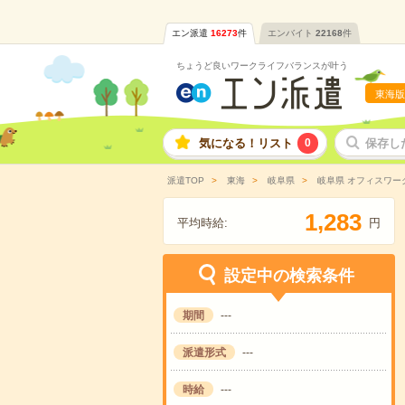
エン派遣
16273
件
エンバイト
22168
件
ちょうど良いワークライフバランスが叶う
東海版
気になる！リスト
0
保存し
派遣TOP
東海
岐阜県
岐阜県 オフィスワー
,
1
2
8
3
平均時給:
円
設定中の検索条件
期間
---
派遣形式
---
時給
---