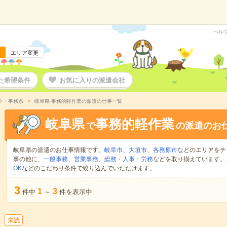
ヘル
エリア変更
た希望条件
お気に入りの派遣会社
ク・事務系
岐阜県 事務的軽作業の派遣の仕事一覧
岐阜県
事務的軽作業
で
の派遣のお
岐阜県の派遣のお仕事情報です。
岐阜市
、
大垣市
、
各務原市
などのエリアをチ
事の他に、
一般事務
、
営業事務
、
総務・人事・労務
などを取り揃えています。
OK
などのこだわり条件で絞り込んでいただけます。
3
1
3
件中
～
件を表示中
未読