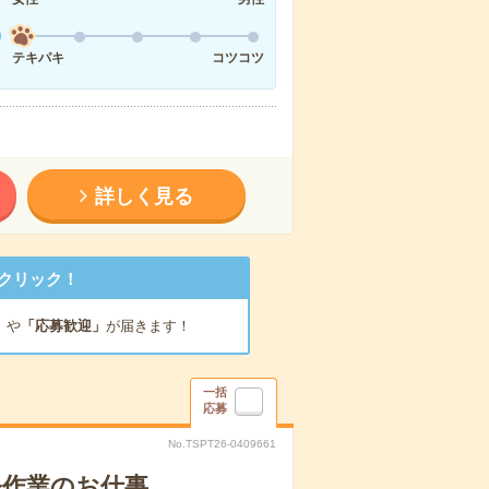
テキパキ
コツコツ
詳しく見る
クリック！
」
や
「応募歓迎」
が届きます！
一括
応募
No.TSPT26-0409661
軽作業のお仕事