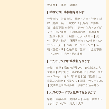
愛知県
三重県
静岡県
職種でお仕事情報をさがす
一般事務
営業事務
総務・人事・労務
経
理・財務・会計・英文経理
貿易・国際事
務
金融事務（銀行）
データ入力・タイピ
ング
学校事務
その他事務系
金融事務
（生保・損保）
秘書・セクレタリー
受
付
通訳・翻訳
外国語事務
OA事務・OA
オペレーター
企画・マーケティング
広
報・宣伝・IR
金融事務（証券）
金融事務
（その他）
法務・特許事務
こだわりでお仕事情報をさがす
短期
単発
職種未経験OK
10名以上の大
量募集
友だちと一緒の応募OK
在宅・リモ
ートワーク
週2～3日勤務
週4日勤務
土
日祝のみ勤務
残業なし
副業・WワークOK
交通費別途支給あり
語学力が活かせる
人気のワードでお仕事情報をさがす
急募
年齢不問
財団法人
英語
書類チェ
ック
テレビ局
封入
大学