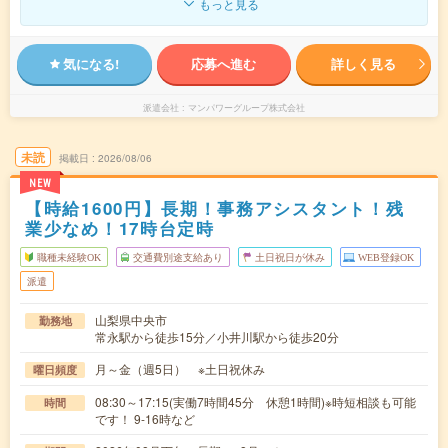
もっと見る
気になる!
応募へ進む
詳しく見る
派遣会社
マンパワーグループ株式会社
未読
掲載日
2026/08/06
NEW
【時給1600円】長期！事務アシスタント！残
業少なめ！17時台定時
職種未経験OK
交通費別途支給あり
土日祝日が休み
WEB登録OK
派遣
山梨県中央市
勤務地
常永駅から徒歩15分／小井川駅から徒歩20分
月～金（週5日） ※土日祝休み
曜日頻度
08:30～17:15(実働7時間45分 休憩1時間)※時短相談も可能
時間
です！ 9-16時など