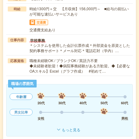
時給1300円＋交 【月収例】156,000円～ ■給与の前払い
時給
が可能な速払いサービスあり
交通費
交通費支給あり
学校事務
仕事内容
＊システムを使用した会計伝票作成＊外部資金を原資とした
契約事務サポート＊メール対応＊電話応対（学内）…
職種未経験OK / ブランクOK / 英語力不要
応募資格
◆未経験者歓迎！◆病院事務経験がある方歓迎。◆【必要な
OAスキル】Excel（グラフ作成） #初めて…
職場の雰囲気
年齢層
20代
30代
40代
50代
60代
男女比率
女性
男性
もっと見る