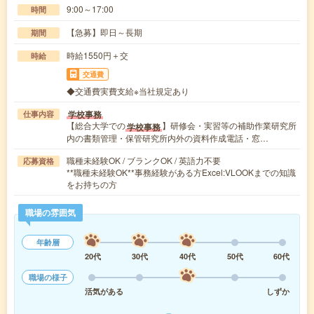
9:00～17:00
時間
【急募】即日～長期
期間
時給1550円＋交
時給
交通費
◆交通費実費支給※当社規定あり
学校事務
仕事内容
【総合大学での
】研修会・実習等の補助作業研究所
学校事務
内の書類管理・保管研究所内外の資料作成電話・窓…
職種未経験OK / ブランクOK / 英語力不要
応募資格
**職種未経験OK**事務経験がある方Excel:VLOOKまでの知識
をお持ちの方
職場の雰囲気
年齢層
20代
30代
40代
50代
60代
職場の様子
活気がある
しずか