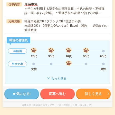
学校事務
仕事内容
＊学生が利用する奨学金の管理業務（申込の確認・不備確
認・問い合わせ対応）＊通勤手段の管理＊窓口での学…
職種未経験OK / ブランクOK / 英語力不要
応募資格
未経験OK！【必要なOAスキル】Excel（関数） #初めての
派遣歓迎
職場の雰囲気
年齢層
20代
30代
40代
50代
60代
男女比率
女性
男性
もっと見る
気になる!
応募へ進む
詳しく見る
派遣会社
株式会社スタッフサービス（神奈川・千葉・埼玉エリア）