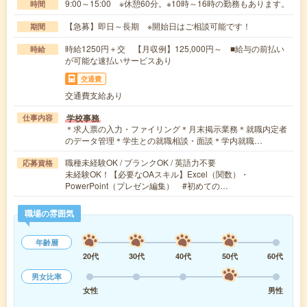
9:00～15:00 ※休憩60分。※10時～16時の勤務もあります。
時間
【急募】即日～長期 ※開始日はご相談可能です！
期間
時給1250円＋交 【月収例】125,000円～ ■給与の前払い
時給
が可能な速払いサービスあり
交通費
交通費支給あり
学校事務
仕事内容
＊求人票の入力・ファイリング＊月末掲示業務＊就職内定者
のデータ管理＊学生との就職相談・面談＊学内就職…
職種未経験OK / ブランクOK / 英語力不要
応募資格
未経験OK！【必要なOAスキル】Excel（関数）・
PowerPoint（プレゼン編集） #初めての…
職場の雰囲気
年齢層
20代
30代
40代
50代
60代
男女比率
女性
男性