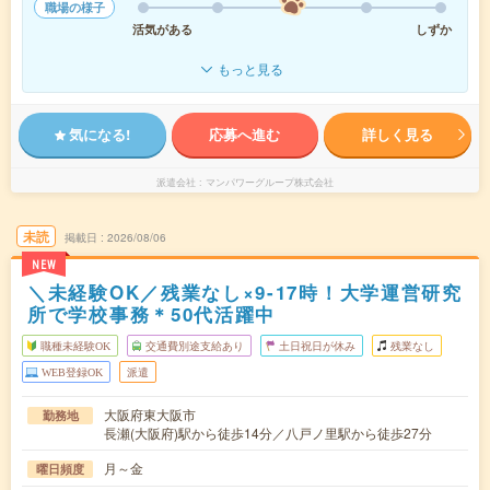
職場の様子
活気がある
しずか
もっと見る
気になる!
応募へ進む
詳しく見る
派遣会社
マンパワーグループ株式会社
未読
掲載日
2026/08/06
NEW
＼未経験OK／残業なし×9-17時！大学運営研究
所で学校事務＊50代活躍中
職種未経験OK
交通費別途支給あり
土日祝日が休み
残業なし
WEB登録OK
派遣
大阪府東大阪市
勤務地
長瀬(大阪府)駅から徒歩14分／八戸ノ里駅から徒歩27分
月～金
曜日頻度