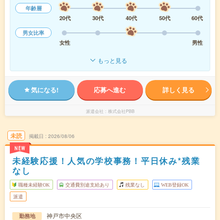
年齢層
20代
30代
40代
50代
60代
男女比率
女性
男性
もっと見る
気になる!
応募へ進む
詳しく見る
派遣会社
株式会社PBB
未読
掲載日
2026/08/06
NEW
未経験応援！人気の学校事務！平日休み*残業
なし
職種未経験OK
交通費別途支給あり
残業なし
WEB登録OK
派遣
神戸市中央区
勤務地