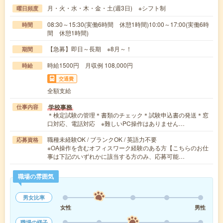
月・火・水・木・金・土(週3日) ※シフト制
曜日頻度
08:30～15:30(実働6時間 休憩1時間)10:00～17:00(実働6時
時間
間 休憩1時間)
【急募】即日～長期 ※8月～！
期間
時給1500円 月収例 108,000円
時給
交通費
全額支給
学校事務
仕事内容
＊検定試験の管理＊書類のチェック＊試験申込書の発送＊窓
口対応、電話対応 ※難しいPC操作はありません…
職種未経験OK / ブランクOK / 英語力不要
応募資格
※OA操作を含むオフィスワーク経験のある方【こちらのお仕
事は下記のいずれかに該当する方のみ、応募可能…
職場の雰囲気
男女比率
女性
男性
職場の様子