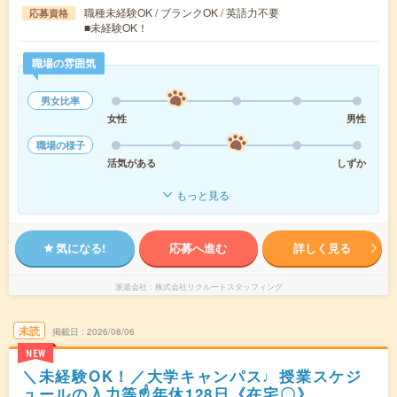
職種未経験OK / ブランクOK / 英語力不要
応募資格
■未経験OK！
職場の雰囲気
男女比率
女性
男性
職場の様子
活気がある
しずか
もっと見る
気になる!
応募へ進む
詳しく見る
派遣会社
株式会社リクルートスタッフィング
未読
掲載日
2026/08/06
NEW
＼未経験OK！／大学キャンパス♩授業スケジ
ュールの入力等☝年休128日《在宅〇》