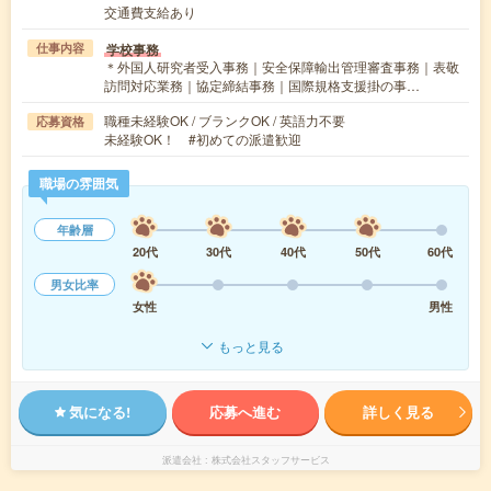
交通費支給あり
学校事務
仕事内容
＊外国人研究者受入事務｜安全保障輸出管理審査事務｜表敬
訪問対応業務｜協定締結事務｜国際規格支援掛の事…
職種未経験OK / ブランクOK / 英語力不要
応募資格
未経験OK！ #初めての派遣歓迎
職場の雰囲気
年齢層
20代
30代
40代
50代
60代
男女比率
女性
男性
もっと見る
気になる!
応募へ進む
詳しく見る
派遣会社
株式会社スタッフサービス