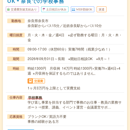
OK＊奈良での学校事務
交通費別途支給あり
土日祝日が休み
WEB登録OK
派遣
奈良県奈良市
勤務地
奈良駅からバス15分／近鉄奈良駅からバス10分
月・火・木・金／週4日 ※必ず勤務する曜日：月・火・木・
曜日頻度
金
09:00-17:00（休憩60分）実働7時間（残業少なめ！）
時間
2026年09月01日～長期 ※開始日相談OK ※9月～！
期間
時給1300円 月収例 14万円 時給1300円×実働7h×週4日×4
時給
週 ※月収例を保証するものではありません。
交通費
1ヶ月3万円を上限として実費支給
学校事務
仕事内容
学び直し事業を担当する部門で事務のお仕事・教員の業務サ
ポート⇒授業、講義、イベント運営・会議運営サポ…
ブランクOK / 英語力不要
応募資格
事務の経験がある方