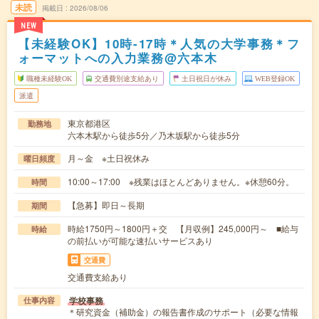
未読
掲載日
2026/08/06
NEW
【未経験OK】10時-17時＊人気の大学事務＊フ
ォーマットへの入力業務@六本木
職種未経験OK
交通費別途支給あり
土日祝日が休み
WEB登録OK
派遣
東京都港区
勤務地
六本木駅から徒歩5分／乃木坂駅から徒歩5分
月～金 ※土日祝休み
曜日頻度
10:00～17:00 ※残業はほとんどありません。※休憩60分。
時間
【急募】即日～長期
期間
時給1750円～1800円＋交 【月収例】245,000円～ ■給与
時給
の前払いが可能な速払いサービスあり
交通費
交通費支給あり
学校事務
仕事内容
＊研究資金（補助金）の報告書作成のサポート（必要な情報