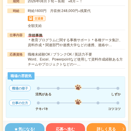
2026年08月下旬～長期 ※8月～！
期間
時給1600円 月収例 248,000円+残業代
時給
交通費
全額支給
学校事務
仕事内容
＊教育プログラムに関する事務サポート＊各種データ集計、
資料作成＊関連部門や連携大学などの連携、連絡や…
職種未経験OK / ブランクOK / 英語力不要
応募資格
Word、Excel、Powerpointなど使用して資料作成経験ある方
チームやプロジェクトなどの一…
職場の雰囲気
職場の様子
活気がある
しずか
仕事の仕方
テキパキ
コツコツ
気になる!
応募へ進む
詳しく見る