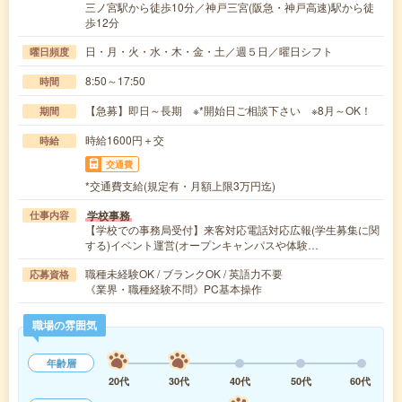
三ノ宮駅から徒歩10分／神戸三宮(阪急・神戸高速)駅から徒
歩12分
日・月・火・水・木・金・土／週５日／曜日シフト
曜日頻度
8:50～17:50
時間
【急募】即日～長期 ※*開始日ご相談下さい ※8月～OK！
期間
時給1600円＋交
時給
交通費
*交通費支給(規定有・月額上限3万円迄)
学校事務
仕事内容
【学校での事務局受付】来客対応電話対応広報(学生募集に関
する)イベント運営(オープンキャンパスや体験…
職種未経験OK / ブランクOK / 英語力不要
応募資格
《業界・職種経験不問》PC基本操作
職場の雰囲気
年齢層
20代
30代
40代
50代
60代