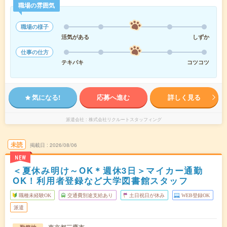
職場の雰囲気
職場の様子
活気がある
しずか
仕事の仕方
テキパキ
コツコツ
気になる!
応募へ進む
詳しく見る
派遣会社
株式会社リクルートスタッフィング
未読
掲載日
2026/08/06
NEW
＜夏休み明け～OK＊週休3日＞マイカー通勤
OK！利用者登録など大学図書館スタッフ
職種未経験OK
交通費別途支給あり
土日祝日が休み
WEB登録OK
派遣
東京都三鷹市