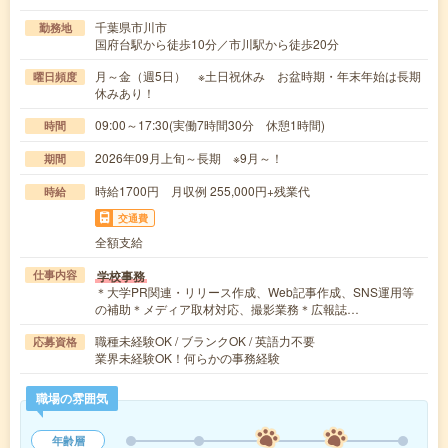
千葉県市川市
勤務地
国府台駅から徒歩10分／市川駅から徒歩20分
月～金（週5日） ※土日祝休み お盆時期・年末年始は長期
曜日頻度
休みあり！
09:00～17:30(実働7時間30分 休憩1時間)
時間
2026年09月上旬～長期 ※9月～！
期間
時給1700円 月収例 255,000円+残業代
時給
交通費
全額支給
学校事務
仕事内容
＊大学PR関連・リリース作成、Web記事作成、SNS運用等
の補助＊メディア取材対応、撮影業務＊広報誌…
職種未経験OK / ブランクOK / 英語力不要
応募資格
業界未経験OK！何らかの事務経験
職場の雰囲気
年齢層