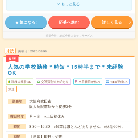
もっと見る
気になる!
応募へ進む
詳しく見る
派遣会社
株式会社スタッフサービス
未読
掲載日
2026/08/06
NEW
人気の学校勤務＊時短＊15時半まで＊未経験
OK
職種未経験OK
交通費別途支給あり
土日祝日が休み
WEB登録OK
派遣
大阪府吹田市
勤務地
阪大病院前駅から徒歩2分
月～金 ※土日祝休み
曜日頻度
8:30～15:30 ※残業はほとんどありません。※休憩60分。
時間
【急募】即日～短期
期間