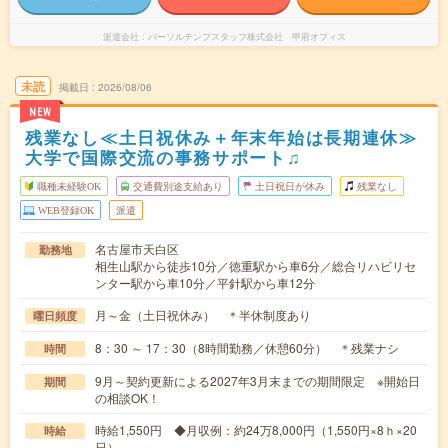
派遣会社
パーソルテンプスタッフ株式会社 甲府オフィス
未読
掲載日
2026/08/06
NEW
残業なし≪土日祝休み＋年末年始は長期連休≫
大学で国際交流の事務サポート♫
職種未経験OK
交通費別途支給あり
土日祝日が休み
残業なし
WEB登録OK
派遣
名古屋市天白区
勤務地
相生山駅から徒歩10分／徳重駅から車6分／総合リハビリセ
ンター駅から車10分／平針駅から車12分
月～金（土日祝休み） ＊半休制度あり
曜日頻度
8：30 ～ 17：30（8時間勤務／休憩60分） ＊残業ナシ
時間
9月～契約更新による2027年3月末までの期間限定 ※開始日
期間
の相談OK！
時給1,550円 ◆月収例：約24万8,000円（1,550円×8ｈ×20
時給
日）