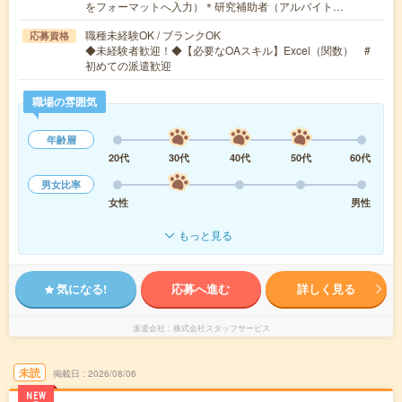
をフォーマットへ入力）＊研究補助者（アルバイト…
職種未経験OK / ブランクOK
応募資格
◆未経験者歓迎！◆【必要なOAスキル】Excel（関数） #
初めての派遣歓迎
職場の雰囲気
年齢層
20代
30代
40代
50代
60代
男女比率
女性
男性
もっと見る
気になる!
応募へ進む
詳しく見る
派遣会社
株式会社スタッフサービス
未読
掲載日
2026/08/06
NEW