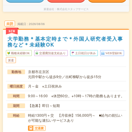
派遣会社
株式会社スタッフサービス
未読
掲載日
2026/08/06
NEW
大学勤務＊基本定時まで＊外国人研究者受入事
務など＊未経験OK
職種未経験OK
交通費別途支給あり
土日祝日が休み
WEB登録OK
派遣
京都市左京区
勤務地
元田中駅から徒歩9分／出町柳駅から徒歩15分
月～金 ※土日祝休み
曜日頻度
9:00～16:00 ※休憩60分。※10時～17時の勤務もあります。
時間
【急募】即日～短期
期間
時給1300円＋交 【月収例】156,000円～ ■給与の前払い
時給
が可能な速払いサービスあり
交通費