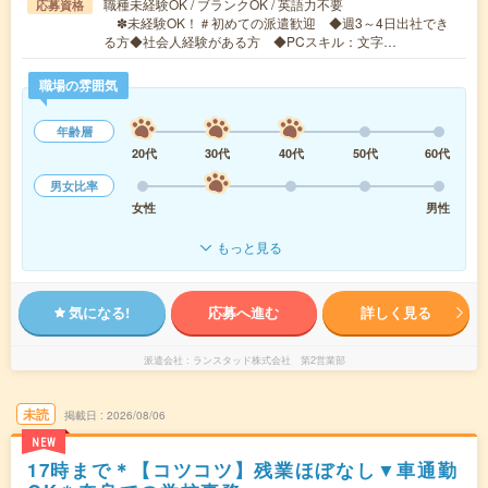
職種未経験OK / ブランクOK / 英語力不要
応募資格
✽未経験OK！＃初めての派遣歓迎 ◆週3～4日出社でき
る方◆社会人経験がある方 ◆PCスキル：文字…
職場の雰囲気
年齢層
20代
30代
40代
50代
60代
男女比率
女性
男性
もっと見る
気になる!
応募へ進む
詳しく見る
派遣会社
ランスタッド株式会社 第2営業部
未読
掲載日
2026/08/06
NEW
17時まで＊【コツコツ】残業ほぼなし▼車通勤