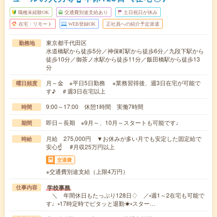
職種未経験OK
交通費別途支給あり
土日祝日が休み
在宅・リモート
WEB登録OK
正社員への紹介予定派遣
東京都千代田区
勤務地
水道橋駅から徒歩5分／神保町駅から徒歩6分／九段下駅から
徒歩10分／御茶ノ水駅から徒歩11分／飯田橋駅から徒歩13
分
月～金 ※平日5日勤務 ※業務習得後、週3日在宅が可能で
曜日頻度
す♪ ＃週3日在宅以上
9:00～17:00 休憩1時間 実働7時間
時間
即日～長期 ※9月～、10月～スタートも可能です♩
期間
月給 275,000円 ▼お休みが多い月でも安定した固定給で
時給
安心☝ #月収25万円以上
交通費
※交通費別途支給（上限4万円）
学校事務
仕事内容
＼ 年間休日もたっぷり128日♢ ／▫週1～2在宅も可能で
す♩▫17時定時でピタッと退勤☀▫スター…