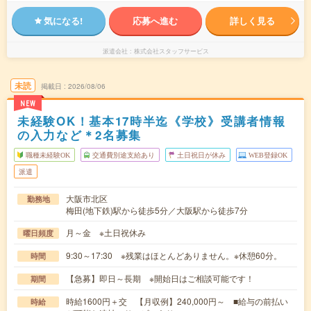
気になる!
応募へ進む
詳しく見る
派遣会社
株式会社スタッフサービス
未読
掲載日
2026/08/06
NEW
未経験OK！基本17時半迄《学校》受講者情報
の入力など＊2名募集
職種未経験OK
交通費別途支給あり
土日祝日が休み
WEB登録OK
派遣
大阪市北区
勤務地
梅田(地下鉄)駅から徒歩5分／大阪駅から徒歩7分
月～金 ※土日祝休み
曜日頻度
9:30～17:30 ※残業はほとんどありません。※休憩60分。
時間
【急募】即日～長期 ※開始日はご相談可能です！
期間
時給1600円＋交 【月収例】240,000円～ ■給与の前払い
時給