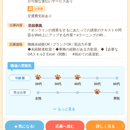
が可能な速払いサービスあり
交通費
交通費支給あり
学校事務
仕事内容
＊オンラインの授業をするにあたっての講座のテキストや問
題をWeb上にアップする作業＊eラーニングの時…
職種未経験OK / ブランクOK / 英語力不要
応募資格
◆未経験者歓迎！◆事務の経験がある方歓迎。◆【必要な
OAスキル】Excel（関数） #初めての派遣歓…
職場の雰囲気
年齢層
20代
30代
40代
50代
60代
男女比率
女性
男性
もっと見る
気になる!
応募へ進む
詳しく見る