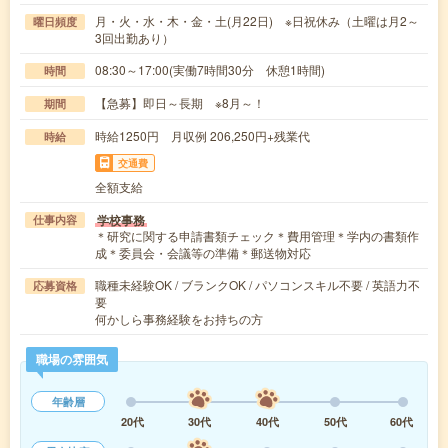
月・火・水・木・金・土(月22日) ※日祝休み（土曜は月2～
曜日頻度
3回出勤あり）
08:30～17:00(実働7時間30分 休憩1時間)
時間
【急募】即日～長期 ※8月～！
期間
時給1250円 月収例 206,250円+残業代
時給
交通費
全額支給
学校事務
仕事内容
＊研究に関する申請書類チェック＊費用管理＊学内の書類作
成＊委員会・会議等の準備＊郵送物対応
職種未経験OK / ブランクOK / パソコンスキル不要 / 英語力不
応募資格
要
何かしら事務経験をお持ちの方
職場の雰囲気
年齢層
20代
30代
40代
50代
60代