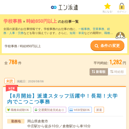
気になる!
ログイン
学校事務
×
時給850円以上
のお仕事一覧
全国の派遣のお仕事情報です。学校事務のお仕事の他に、
一般事務
、
営業事務
、
総
務・人事・労務
などを取り揃えています。さらに、
短期
・
単発
などの期間や、
職種未
経験OK
などのこだわり条件で絞り込んでいただけます。職種辞典：
学校事務のお仕事
とは？とは？
条件の変更
学校事務 / 時給850円以上
788
1,282
全
件
平均時給:
円
時給順
新着順
未読
掲載日
2026/08/06
NEW
【8月開始】派遣スタッフ活躍中！長期！大学
内でこつこつ事務
職種未経験OK
交通費別途支給あり
WEB登録OK
派遣
岡山県倉敷市
勤務地
中庄駅から徒歩10分／倉敷駅から車10分