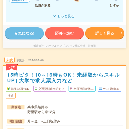
活気がある
しずか
もっと見る
気になる!
応募へ進む
詳しく見る
派遣会社
パーソルテンプスタッフ株式会社 首都圏
未読
掲載日
2026/08/06
NEW
15時ピタ！10～16時もOK！未経験からスキル
UP↑大学で求人票入力など
職種未経験OK
交通費別途支給あり
土日祝日が休み
WEB登録OK
派遣
兵庫県姫路市
勤務地
野里駅から車12分
月～金 ※土日祝休み
曜日頻度