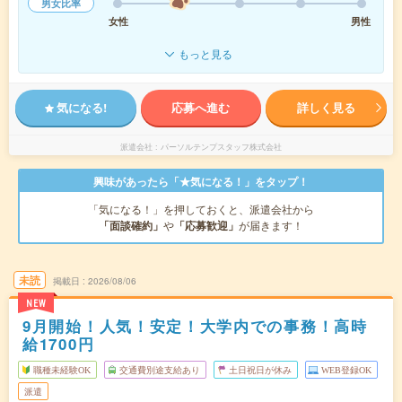
男女比率
女性
男性
もっと見る
気になる!
応募へ進む
詳しく見る
派遣会社
パーソルテンプスタッフ株式会社
興味があったら「★気になる！」をタップ！
「気になる！」を押しておくと、派遣会社から
「面談確約」
や
「応募歓迎」
が届きます！
未読
掲載日
2026/08/06
NEW
9月開始！人気！安定！大学内での事務！高時
給1700円
職種未経験OK
交通費別途支給あり
土日祝日が休み
WEB登録OK
派遣