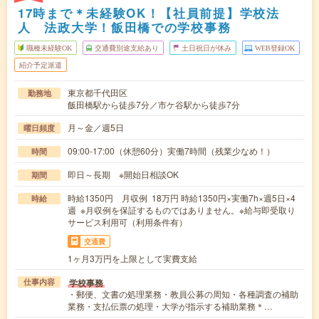
17時まで＊未経験OK！【社員前提】学校法
人 法政大学！飯田橋での学校事務
職種未経験OK
交通費別途支給あり
土日祝日が休み
WEB登録OK
紹介予定派遣
東京都千代田区
勤務地
飯田橋駅から徒歩7分／市ケ谷駅から徒歩7分
月～金／週5日
曜日頻度
09:00-17:00（休憩60分）実働7時間（残業少なめ！）
時間
即日～長期 ※開始日相談OK
期間
時給1350円 月収例 18万円 時給1350円×実働7h×週5日×4
時給
週 ※月収例を保証するものではありません。※給与即受取り
サービス利用可（利用条件有）
交通費
1ヶ月3万円を上限として実費支給
学校事務
仕事内容
・郵便、文書の処理業務・教員公募の周知・各種調査の補助
業務・支払伝票の処理・大学が指示する補助業務＊…