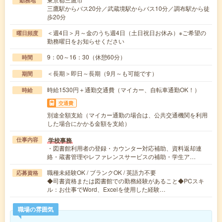
勤務地
三鷹駅からバス20分／武蔵境駅からバス10分／調布駅から徒
歩20分
＜週4日＞月～金のうち週4日（土日祝日お休み）※ご希望の
曜日頻度
勤務曜日をお知らせください
9：00～16：30（休憩60分）
時間
＜長期＞即日～長期（9月～も可能です）
期間
時給1530円＋通勤交通費（マイカー、自転車通勤OK！）
時給
交通費
別途全額支給（マイカー通勤の場合は、公共交通機関を利用
した場合にかかる金額を支給）
学校事務
仕事内容
・図書館利用者の登録・カウンター対応補助、資料返却連
絡・蔵書管理やレファレンスサービスの補助・学生ア…
職種未経験OK / ブランクOK / 英語力不要
応募資格
◆司書資格または図書館での勤務経験があること◆PCスキ
ル：お仕事でWord、Excelを使用した経験…
職場の雰囲気