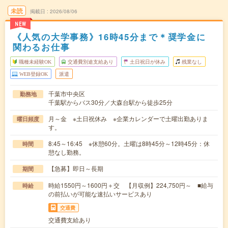
未読
掲載日
2026/08/06
NEW
《人気の大学事務》16時45分まで＊奨学金に
関わるお仕事
職種未経験OK
交通費別途支給あり
土日祝日が休み
残業なし
WEB登録OK
派遣
千葉市中央区
勤務地
千葉駅からバス30分／大森台駅から徒歩25分
月～金 ※土日祝休み ※企業カレンダーで土曜出勤ありま
曜日頻度
す。
8:45～16:45 ※休憩60分。土曜は8時45分～12時45分：休
時間
憩なし勤務。
【急募】即日～長期
期間
時給1550円～1600円＋交 【月収例】224,750円～ ■給与
時給
の前払いが可能な速払いサービスあり
交通費
交通費支給あり