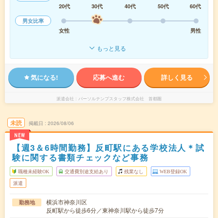
20代
30代
40代
50代
60代
男女比率
女性
男性
もっと見る
気になる!
応募へ進む
詳しく見る
派遣会社
パーソルテンプスタッフ株式会社 首都圏
未読
掲載日
2026/08/06
NEW
【週3＆6時間勤務】反町駅にある学校法人＊試
験に関する書類チェックなど事務
職種未経験OK
交通費別途支給あり
残業なし
WEB登録OK
派遣
横浜市神奈川区
勤務地
反町駅から徒歩6分／東神奈川駅から徒歩7分