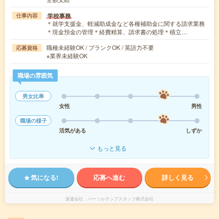
学校事務
仕事内容
＊就学支援金、軽減助成金など各種補助金に関する請求業務
＊現金預金の管理＊経費精算、請求書の処理＊積立…
職種未経験OK / ブランクOK / 英語力不要
応募資格
※業界未経験OK
職場の雰囲気
男女比率
女性
男性
職場の様子
活気がある
しずか
もっと見る
気になる!
応募へ進む
詳しく見る
派遣会社
パーソルテンプスタッフ株式会社