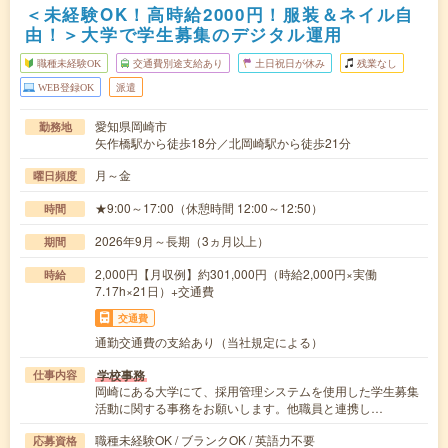
＜未経験OK！高時給2000円！服装＆ネイル自
由！＞大学で学生募集のデジタル運用
職種未経験OK
交通費別途支給あり
土日祝日が休み
残業なし
WEB登録OK
派遣
愛知県岡崎市
勤務地
矢作橋駅から徒歩18分／北岡崎駅から徒歩21分
月～金
曜日頻度
★9:00～17:00（休憩時間 12:00～12:50）
時間
2026年9月～長期（3ヵ月以上）
期間
2,000円【月収例】約301,000円（時給2,000円×実働
時給
7.17h×21日）+交通費
交通費
通勤交通費の支給あり（当社規定による）
学校事務
仕事内容
岡崎にある大学にて、採用管理システムを使用した学生募集
活動に関する事務をお願いします。他職員と連携し…
職種未経験OK / ブランクOK / 英語力不要
応募資格