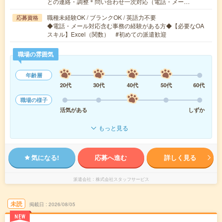
との連絡・調整＊問い合わせ一次対応（電話・メー…
職種未経験OK / ブランクOK / 英語力不要
応募資格
◆電話・メール対応含む事務の経験がある方◆【必要なOA
スキル】Excel（関数） #初めての派遣歓迎
職場の雰囲気
年齢層
20代
30代
40代
50代
60代
職場の様子
活気がある
しずか
もっと見る
気になる!
応募へ進む
詳しく見る
派遣会社
株式会社スタッフサービス
未読
掲載日
2026/08/05
NEW