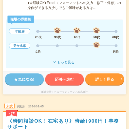
●未経験OK●Excel（フォーマットへの入力・修正・保存）の
操作ができる方少しでもご興味がある方は…
職場の雰囲気
年齢層
20代
30代
40代
50代
60代
男女比率
女性
男性
もっと見る
気になる!
応募へ進む
詳しく見る
派遣会社
ヒューマンリソシア株式会社
未読
掲載日
2026/08/05
NEW
《時間相談OK！在宅あり》時給1900円！事務
サポート