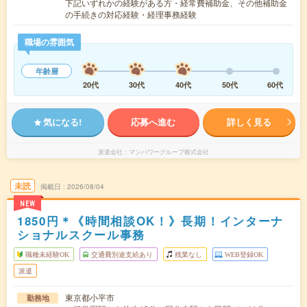
下記いずれかの経験がある方・経常費補助金、その他補助金
の手続きの対応経験・経理事務経験
職場の雰囲気
年齢層
20代
30代
40代
50代
60代
気になる!
応募へ進む
詳しく見る
派遣会社
マンパワーグループ株式会社
未読
掲載日
2026/08/04
NEW
1850円＊《時間相談OK！》長期！インターナ
ショナルスクール事務
職種未経験OK
交通費別途支給あり
残業なし
WEB登録OK
派遣
東京都小平市
勤務地