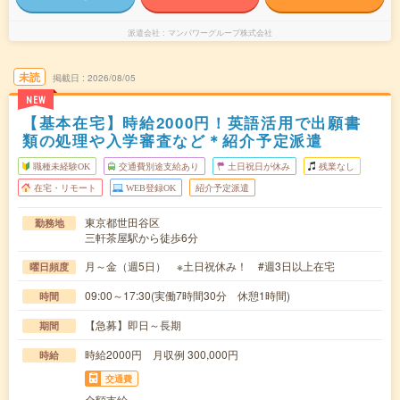
派遣会社
マンパワーグループ株式会社
未読
掲載日
2026/08/05
NEW
【基本在宅】時給2000円！英語活用で出願書
類の処理や入学審査など＊紹介予定派遣
職種未経験OK
交通費別途支給あり
土日祝日が休み
残業なし
在宅・リモート
WEB登録OK
紹介予定派遣
東京都世田谷区
勤務地
三軒茶屋駅から徒歩6分
月～金（週5日） ※土日祝休み！ #週3日以上在宅
曜日頻度
09:00～17:30(実働7時間30分 休憩1時間)
時間
【急募】即日～長期
期間
時給2000円 月収例 300,000円
時給
交通費
全額支給