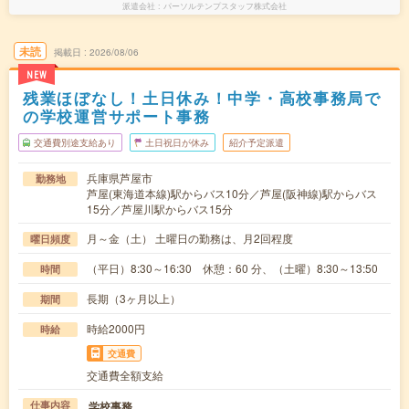
派遣会社
パーソルテンプスタッフ株式会社
未読
掲載日
2026/08/06
NEW
残業ほぼなし！土日休み！中学・高校事務局で
の学校運営サポート事務
交通費別途支給あり
土日祝日が休み
紹介予定派遣
兵庫県芦屋市
勤務地
芦屋(東海道本線)駅からバス10分／芦屋(阪神線)駅からバス
15分／芦屋川駅からバス15分
月～金（土） 土曜日の勤務は、月2回程度
曜日頻度
（平日）8:30～16:30 休憩：60 分、（土曜）8:30～13:50
時間
長期（3ヶ月以上）
期間
時給2000円
時給
交通費
交通費全額支給
学校事務
仕事内容