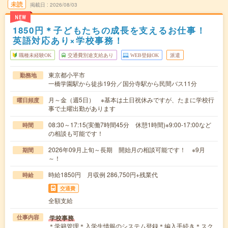
未読
掲載日
2026/08/03
NEW
1850円＊子どもたちの成長を支えるお仕事！
英語対応あり×学校事務！
職種未経験OK
交通費別途支給あり
WEB登録OK
派遣
東京都小平市
勤務地
一橋学園駅から徒歩19分／国分寺駅から民間バス11分
月～金（週5日） ※基本は土日祝休みですが、たまに学校行
曜日頻度
事で土曜出勤があります
08:30～17:15(実働7時間45分 休憩1時間)※9:00-17:00など
時間
の相談も可能です！
2026年09月上旬～長期 開始月の相談可能です！ ※9月
期間
～！
時給1850円 月収例 286,750円+残業代
時給
交通費
全額支給
学校事務
仕事内容
＊学籍管理＊入学生情報のシステム登録＊編入手続き＊スク