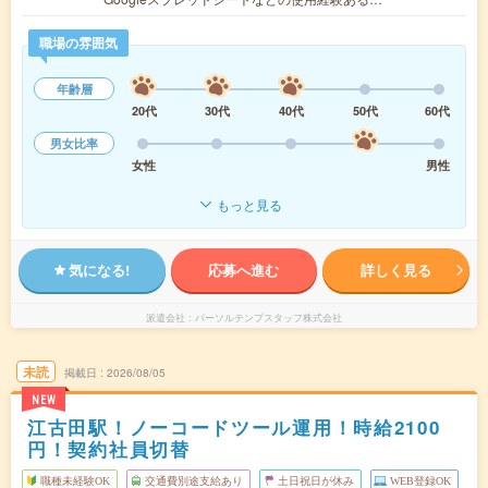
職場の雰囲気
年齢層
20代
30代
40代
50代
60代
男女比率
女性
男性
もっと見る
気になる!
応募へ進む
詳しく見る
派遣会社
パーソルテンプスタッフ株式会社
未読
掲載日
2026/08/05
NEW
江古田駅！ノーコードツール運用！時給2100
円！契約社員切替
職種未経験OK
交通費別途支給あり
土日祝日が休み
WEB登録OK