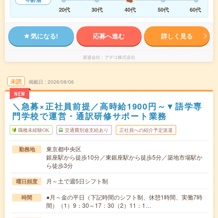
20代
30代
40代
50代
60代
気になる!
応募へ進む
詳しく見る
派遣会社
アデコ株式会社
未読
掲載日
2026/08/06
NEW
＼急募×正社員前提／高時給1900円～▼語学専
門学校で運営・通訳研修サポート業務
職種未経験OK
交通費別途支給あり
正社員への紹介予定派遣
東京都中央区
勤務地
銀座駅から徒歩10分／東銀座駅から徒歩5分／築地市場駅か
ら徒歩3分
月～土で週5日シフト制
曜日頻度
●月～金の平日（下記時間のシフト制、休憩1時間、実働7時
時間
間）（1）9：30～17：30（2）11：1…