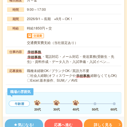
曜日頻度
9:00～17:00
時間
2026/9/1～長期 ※9月～OK！
期間
時給1850円＋交
時給
交通費
交通費実費支給（当社規定あり）
学校事務
仕事内容
・電話対応・メール対応・発送業務(受験生・先
学校事務
生)・資料作成・データ入力・入試準備・入試イベン…
職種未経験OK / ブランクOK / 英語力不要
応募資格
〇社会人経験(オフィスワークや
経験なくてもOK)
学校事務
〇Excel:基本操作、SUM／／AVE
職場の雰囲気
年齢層
20代
30代
40代
50代
60代
気になる!
応募へ進む
詳しく見る