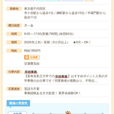
東京都千代田区
勤務地
市ケ谷駅から徒歩1分／麹町駅から徒歩10分／半蔵門駅から
徒歩11分
月～金
曜日頻度
9:00～17:00(実働:7時間) (休憩60分)
時間
2026/9/上旬～長期（3カ月以上） ★9月～OK！
期間
時給1850円
時給
交通費
交通費支給
学校事務
仕事内容
【某有名私立大学での
】おすすめポイント人気の大
学校事務
学事務のお仕事です！同業務者が複数おり、不明点…
英語力不要
応募資格
事務経験ある方大歓迎！ 業界未経験OK！
職場の雰囲気
年齢層