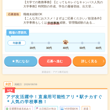
【大学での教務事務】【とってもキレイなキャンパス人気の
大学事務】時間割の作成、学生の履修登録、出欠登…
職種未経験OK
応募資格
【こんな方におススメ！まずはご応募ください／歓迎条件】
大学事務もしくは
経験。管理職経験のある…
学校事務
職場の雰囲気
年齢層
20代
30代
40代
50代
60代
気になる!
応募へ進む
詳しく見る
派遣会社
アデコ株式会社
未読
掲載日
2026/08/06
NEW
アデ友活躍中！直雇用可能性アリ＊駅チカすぐ
＊人気の学校事務！
交通費別途支給あり
土日祝日が休み
WEB登録OK
派遣