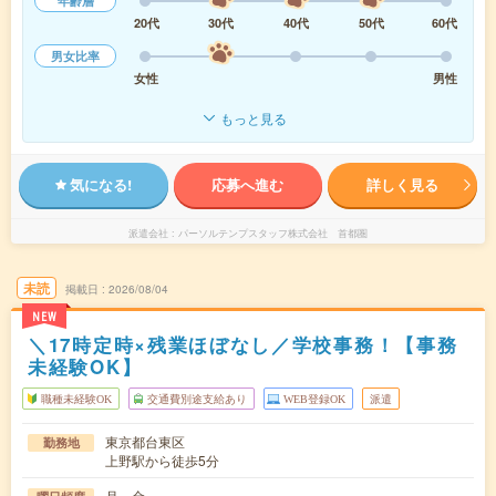
年齢層
20代
30代
40代
50代
60代
男女比率
女性
男性
もっと見る
気になる!
応募へ進む
詳しく見る
派遣会社
パーソルテンプスタッフ株式会社 首都圏
未読
掲載日
2026/08/04
NEW
＼17時定時×残業ほぼなし／学校事務！【事務
未経験OK】
職種未経験OK
交通費別途支給あり
WEB登録OK
派遣
東京都台東区
勤務地
上野駅から徒歩5分
月～金