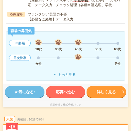
学校事務
応・データ入力・チェック処理（各種申請処理、学校…
ブランクOK / 英語力不要
応募資格
【必要なご経験】データ入力
職場の雰囲気
年齢層
20代
30代
40代
50代
60代
男女比率
女性
男性
もっと見る
気になる!
応募へ進む
詳しく見る
派遣会社
株式会社パソナ
未読
掲載日
2026/08/04
NEW