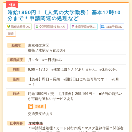
NEW
時給1850円！〔人気の大学勤務〕基本17時10
分まで＊申請関連の処理など
職種未経験OK
交通費別途支給あり
土日祝日が休み
WEB登録OK
派遣
東京都文京区
勤務地
御茶ノ水駅から徒歩3分
月～金 ※土日祝休み
曜日頻度
9:00～17:10 ※残業はほとんどありません。※休憩60分。
時間
【急募】即日～長期 ※開始日はご相談可能です！ ※8月
期間
～！
時給1850円＋交 【月収例】265,166円～ ■給与の前払い
時給
が可能な速払いサービスあり
交通費
交通費支給あり
学校事務
仕事内容
＊申請関連処理＊カード発行作業＊マスタ登録作業＊関係者