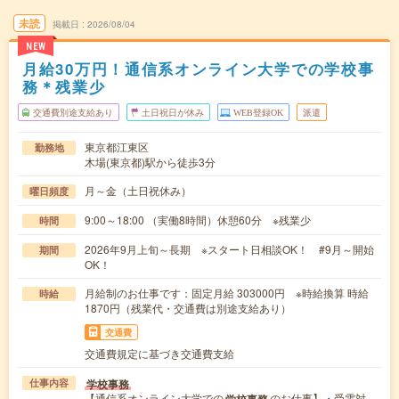
未読
掲載日
2026/08/04
NEW
月給30万円！通信系オンライン大学での学校事
務＊残業少
交通費別途支給あり
土日祝日が休み
WEB登録OK
派遣
東京都江東区
勤務地
木場(東京都)駅から徒歩3分
月～金（土日祝休み）
曜日頻度
9:00～18:00 （実働8時間）休憩60分 ※残業少
時間
2026年9月上旬～長期 ※スタート日相談OK！ #9月～開始
期間
OK！
月給制のお仕事です：固定月給 303000円 ※時給換算 時給
時給
1870円（残業代・交通費は別途支給あり）
交通費
交通費規定に基づき交通費支給
学校事務
仕事内容
【通信系オンライン大学での
のお仕事】・受電対