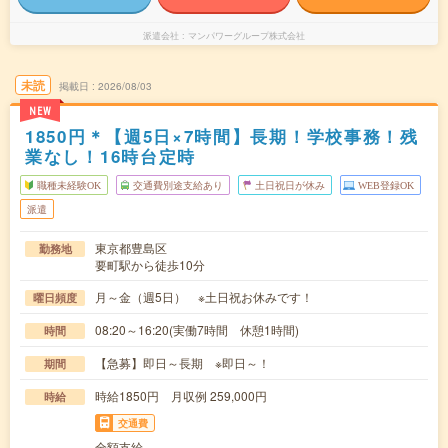
派遣会社
マンパワーグループ株式会社
未読
掲載日
2026/08/03
NEW
1850円＊【週5日×7時間】長期！学校事務！残
業なし！16時台定時
職種未経験OK
交通費別途支給あり
土日祝日が休み
WEB登録OK
派遣
東京都豊島区
勤務地
要町駅から徒歩10分
月～金（週5日） ※土日祝お休みです！
曜日頻度
08:20～16:20(実働7時間 休憩1時間)
時間
【急募】即日～長期 ※即日～！
期間
時給1850円 月収例 259,000円
時給
交通費
全額支給