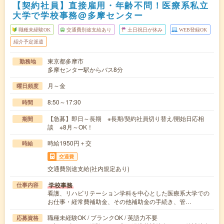
【契約社員】直接雇用・年齢不問！医療系私立
大学で学校事務@多摩センター
職種未経験OK
交通費別途支給あり
土日祝日が休み
WEB登録OK
紹介予定派遣
東京都多摩市
勤務地
多摩センター駅からバス8分
月～金
曜日頻度
8:50～17:30
時間
【急募】即日～長期 ※長期/契約社員切り替え/開始日応相
期間
談 ※8月～OK！
時給1950円＋交
時給
交通費
交通費別途支給(社内規定あり)
学校事務
仕事内容
看護、リハビリテーション学科を中心とした医療系大学での
お仕事・経常費補助金、その他補助金の手続き、管…
職種未経験OK / ブランクOK / 英語力不要
応募資格