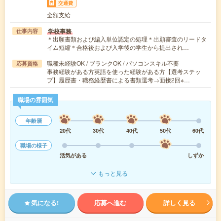
交通費
全額支給
学校事務
仕事内容
＊出願書類および編入単位認定の処理＊出願審査のリードタ
イム短縮＊合格後および入学後の学生から提出され…
職種未経験OK / ブランクOK / パソコンスキル不要
応募資格
事務経験がある方英語を使った経験がある方【選考ステッ
プ】履歴書・職務経歴書による書類選考→面接2回※…
職場の雰囲気
年齢層
20代
30代
40代
50代
60代
職場の様子
活気がある
しずか
もっと見る
気になる!
応募へ進む
詳しく見る