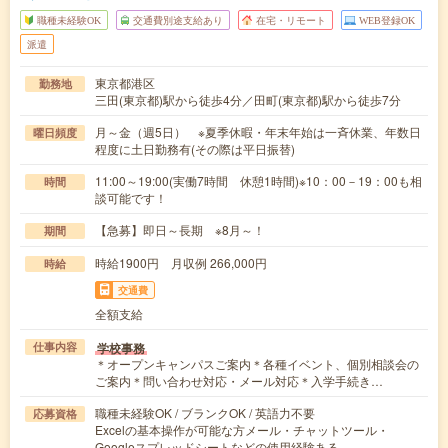
職種未経験OK
交通費別途支給あり
在宅・リモート
WEB登録OK
派遣
東京都港区
勤務地
三田(東京都)駅から徒歩4分／田町(東京都)駅から徒歩7分
月～金（週5日） ※夏季休暇・年末年始は一斉休業、年数日
曜日頻度
程度に土日勤務有(その際は平日振替)
11:00～19:00(実働7時間 休憩1時間)※10：00－19：00も相
時間
談可能です！
【急募】即日～長期 ※8月～！
期間
時給1900円 月収例 266,000円
時給
交通費
全額支給
学校事務
仕事内容
＊オープンキャンパスご案内＊各種イベント、個別相談会の
ご案内＊問い合わせ対応・メール対応＊入学手続き…
職種未経験OK / ブランクOK / 英語力不要
応募資格
Excelの基本操作が可能な方メール・チャットツール・
Googleスプレッドシートなどの使用経験ある…