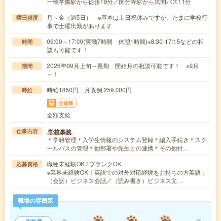
一橋学園駅から徒歩19分／国分寺駅から民間バス11分
月～金（週5日） ※基本は土日祝休みですが、たまに学校行
曜日頻度
事で土曜出勤があります
09:00～17:00(実働7時間 休憩1時間)※8:30-17:15などの相
時間
談も可能です！
2026年09月上旬～長期 開始月の相談可能です！ ※9月
期間
～！
時給1850円 月収例 259,000円
時給
交通費
全額支給
学校事務
仕事内容
＊学籍管理＊入学生情報のシステム登録＊編入手続き＊スク
ールバスの管理＊他部署や先生との連携＊その他付…
職種未経験OK / ブランクOK
応募資格
※業界未経験OK！英語での対外対応経験をお持ちの方英語：
（会話）ビジネス会話／（読み書き）ビジネス文…
職場の雰囲気