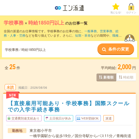
気になる!
ログイン
学校事務
×
時給1850円以上
のお仕事一覧
全国の派遣のお仕事情報です。学校事務のお仕事の他に、
一般事務
、
営業事務
、
総
務・人事・労務
などを取り揃えています。さらに、
短期
・
単発
などの期間や、
職種未
経験OK
などのこだわり条件で絞り込んでいただけます。職種辞典：
学校事務のお仕事
とは？とは？
条件の変更
学校事務 / 時給1850円以上
25
2,000
全
件
平均時給:
円
時給順
新着順
未読
掲載日
2026/08/06
NEW
【直接雇用可能あり・学校事務】国際スクール
での入学手続き事務
交通費別途支給あり
土日祝日が休み
WEB登録OK
派遣
東京都小平市
勤務地
一橋学園駅から徒歩19分／国分寺駅からバス11分／青梅街道