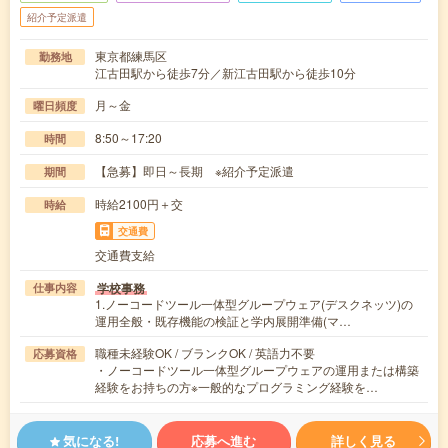
紹介予定派遣
東京都練馬区
勤務地
江古田駅から徒歩7分／新江古田駅から徒歩10分
月～金
曜日頻度
8:50～17:20
時間
【急募】即日～長期 ※紹介予定派遣
期間
時給2100円＋交
時給
交通費
交通費支給
学校事務
仕事内容
1.ノーコードツール一体型グループウェア(デスクネッツ)の
運用全般・既存機能の検証と学内展開準備(マ…
職種未経験OK / ブランクOK / 英語力不要
応募資格
・ノーコードツール一体型グループウェアの運用または構築
経験をお持ちの方※一般的なプログラミング経験を…
気になる!
応募へ進む
詳しく見る