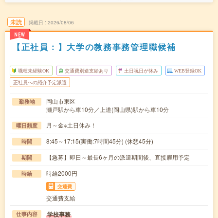
未読
掲載日
2026/08/06
NEW
【正社員：】大学の教務事務管理職候補
職種未経験OK
交通費別途支給あり
土日祝日が休み
WEB登録OK
正社員への紹介予定派遣
岡山市東区
勤務地
瀬戸駅から車10分／上道(岡山県)駅から車10分
月～金※土日休み！
曜日頻度
8:45～17:15(実働:7時間45分) (休憩45分)
時間
【急募】即日～最長6ヶ月の派遣期間後、直接雇用予定
期間
時給2000円
時給
交通費
交通費支給
学校事務
仕事内容