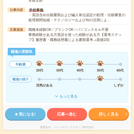
学校事務
仕事内容
・英語含め出願書類および編入単位認定の処理・出願審査の
処理期間短縮・テクノロジーおよびAIの活用によ…
職種未経験OK / ブランクOK / パソコンスキル不要
応募資格
事務経験がある方英語を使った経験がある方【選考ステッ
プ】履歴書・職務経歴書による書類選考→面接2回
職場の雰囲気
年齢層
20代
30代
40代
50代
60代
職場の様子
活気がある
しずか
もっと見る
気になる!
応募へ進む
詳しく見る
派遣会社
パーソルテンプスタッフ株式会社