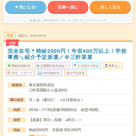
気になる!
応募へ進む
詳しく見る
派遣会社
株式会社サイマル・ビジネスコミュニケーションズ
未読
掲載日
2026/08/06
NEW
完全在宅＊時給2000円！年収400万以上！学校
事務＼紹介予定派遣／＠三軒茶屋
職種未経験OK
交通費別途支給あり
土日祝日が休み
残業なし
在宅・リモート
WEB登録OK
紹介予定派遣
東京都世田谷区
勤務地
三軒茶屋駅から徒歩6分
月～金（週5日） ※土日祝休み！
曜日頻度
09:00～17:30(実働7時間30分 休憩1時間)
時間
【急募】即日～長期 ※即日～！
期間
時給2000円 月収例 300,000円
時給