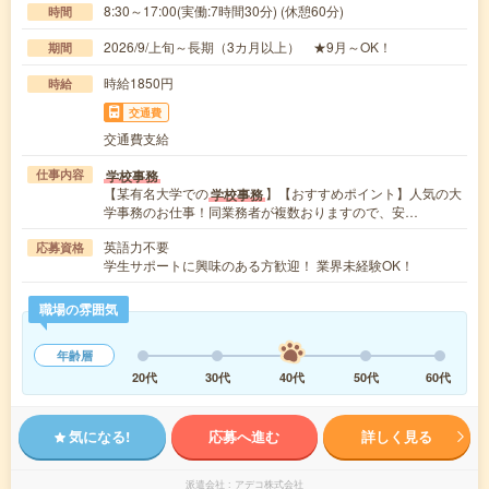
8:30～17:00(実働:7時間30分) (休憩60分)
時間
2026/9/上旬～長期（3カ月以上） ★9月～OK！
期間
時給1850円
時給
交通費
交通費支給
学校事務
仕事内容
【某有名大学での
】【おすすめポイント】人気の大
学校事務
学事務のお仕事！同業務者が複数おりますので、安…
英語力不要
応募資格
学生サポートに興味のある方歓迎！ 業界未経験OK！
職場の雰囲気
年齢層
20代
30代
40代
50代
60代
気になる!
応募へ進む
詳しく見る
派遣会社
アデコ株式会社