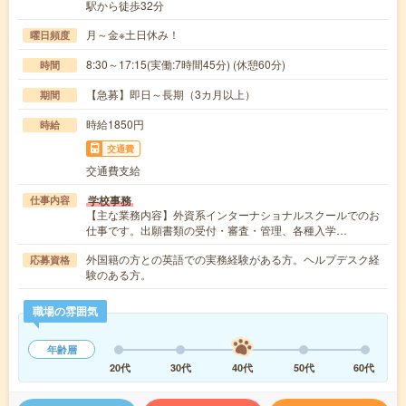
駅から徒歩32分
月～金※土日休み！
曜日頻度
8:30～17:15(実働:7時間45分) (休憩60分)
時間
【急募】即日～長期（3カ月以上）
期間
時給1850円
時給
交通費
交通費支給
学校事務
仕事内容
【主な業務内容】外資系インターナショナルスクールでのお
仕事です。出願書類の受付・審査・管理、各種入学…
外国籍の方との英語での実務経験がある方。ヘルプデスク経
応募資格
験のある方。
職場の雰囲気
年齢層
20代
30代
40代
50代
60代