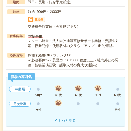
即日～長期（紹介予定派遣）
期間
時給1900円～2000円
時給
交通費
交通費全額支給（会社規定あり）
学校事務
仕事内容
スクール運営・法人向け通訳研修サポート業務・受講生対
応・授業記録・使用教材のクラウドアップ・出欠管理…
職種未経験OK / ブランクOK
応募資格
≪必須要件≫・英語力TOEIC600程度以上・社内外との調
整・折衝業務経験・語学人材の育成や通訳者・…
職場の雰囲気
年齢層
20代
30代
40代
50代
60代
男女比率
女性
男性
もっと見る