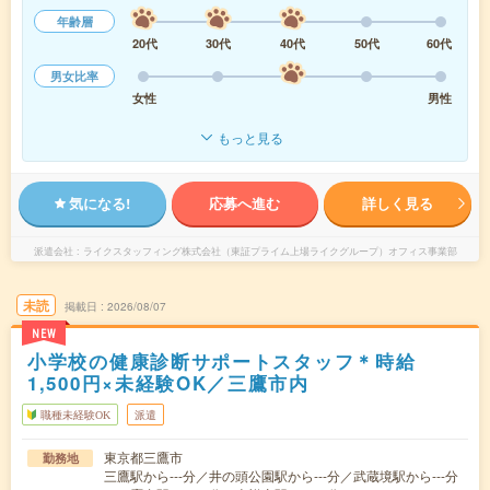
年齢層
20代
30代
40代
50代
60代
男女比率
女性
男性
もっと見る
気になる!
応募へ進む
詳しく見る
派遣会社
ライクスタッフィング株式会社（東証プライム上場ライクグループ）オフィス事業部
未読
掲載日
2026/08/07
NEW
小学校の健康診断サポートスタッフ＊時給
1,500円×未経験OK／三鷹市内
職種未経験OK
派遣
東京都三鷹市
勤務地
三鷹駅から---分／井の頭公園駅から---分／武蔵境駅から---分