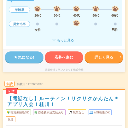
年齢層
20代
30代
40代
50代
60代
男女比率
女性
男性
もっと見る
気になる!
応募へ進む
詳しく見る
派遣会社
ランスタッド株式会社
未読
掲載日
2026/08/05
NEW
【電話なし】ルーティン！サクサクかんたん＊
アプリ入会！桂川！
職種未経験OK
交通費別途支給あり
残業なし
WEB登録OK
派遣