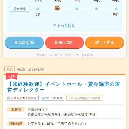
20代
30代
40代
50代
60代
男女比率
女性
男性
もっと見る
気になる!
応募へ進む
詳しく見る
派遣会社
株式会社エーエスピー(カード事業部)
未読
掲載日
2026/08/05
NEW
【未経験歓迎】イベントホール・貸会議室の運
営ディレクター
交通費別途支給あり
WEB登録OK
正社員への紹介予定派遣
東京都渋谷区
勤務地
表参道駅から徒歩6分／渋谷駅から徒歩10分
シフト制 (土日祝、年末年始等を含む)
曜日頻度