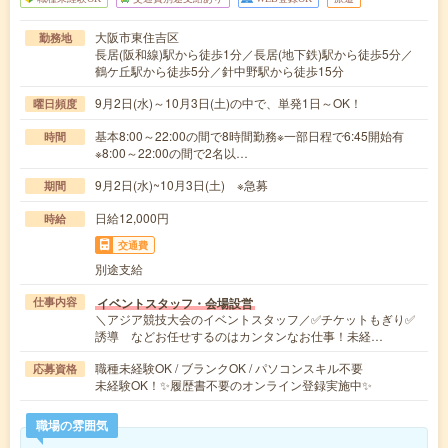
大阪市東住吉区
勤務地
長居(阪和線)駅から徒歩1分／長居(地下鉄)駅から徒歩5分／
鶴ケ丘駅から徒歩5分／針中野駅から徒歩15分
9月2日(水)～10月3日(土)の中で、単発1日～OK！
曜日頻度
基本8:00～22:00の間で8時間勤務※一部日程で6:45開始有
時間
※8:00～22:00の間で2名以…
9月2日(水)~10月3日(土) ※急募
期間
日給12,000円
時給
交通費
別途支給
イベントスタッフ・会場設営
仕事内容
＼アジア競技大会のイベントスタッフ／✅チケットもぎり✅
誘導 などお任せするのはカンタンなお仕事！未経…
職種未経験OK / ブランクOK / パソコンスキル不要
応募資格
未経験OK！✨履歴書不要のオンライン登録実施中✨
職場の雰囲気