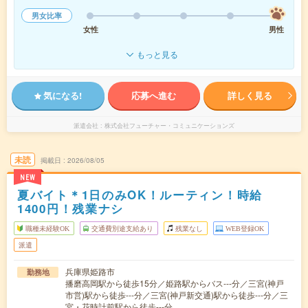
男女比率
女性
男性
もっと見る
気になる!
応募へ進む
詳しく見る
派遣会社
株式会社フューチャー・コミュニケーションズ
未読
掲載日
2026/08/05
NEW
夏バイト＊1日のみOK！ルーティン！時給
1400円！残業ナシ
職種未経験OK
交通費別途支給あり
残業なし
WEB登録OK
派遣
兵庫県姫路市
勤務地
播磨高岡駅から徒歩15分／姫路駅からバス---分／三宮(神戸
市営)駅から徒歩---分／三宮(神戸新交通)駅から徒歩---分／三
宮・花時計前駅から徒歩---分