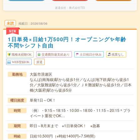
派遣会社
株式会社TEI
未読
掲載日
2026/08/06
NEW
1日単発×日給1万500円！オープニング✨年齢
不問✨シフト自由
職種未経験OK
交通費別途支給あり
土日祝日が休み
残業なし
WEB登録OK
派遣
大阪市浪速区
勤務地
なんば(南海線)駅から徒歩1分／なんば(地下鉄)駅から徒歩1
分／大阪難波駅から徒歩1分／ＪＲ難波駅から徒歩1分／日本
橋(大阪府)駅から徒歩5分
単発1日～OK！
曜日頻度
〈例〉・9:15～18:15・10:00～18:00・11:15～20:15＊プラ
時間
イベート重視でOK…
即日～8月末まで ※1日単発OK！ ※急募
期間
日給10,500円（※時給1400円×7.5時間）
時給