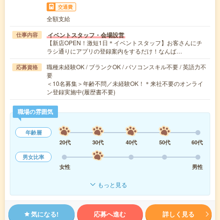
交通費
全額支給
イベントスタッフ・会場設営
仕事内容
【新店OPEN！激短1日＊イベントスタッフ】お客さんにチ
ラシ通りにアプリの登録案内をするだけ！なんば…
職種未経験OK / ブランクOK / パソコンスキル不要 / 英語力不
応募資格
要
＜10名募集＞年齢不問／未経験OK！＊来社不要のオンライ
ン登録実施中(履歴書不要)
職場の雰囲気
年齢層
20代
30代
40代
50代
60代
男女比率
女性
男性
もっと見る
気になる!
応募へ進む
詳しく見る