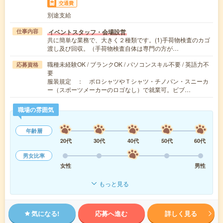
交通費
別途支給
イベントスタッフ・会場設営
仕事内容
共に簡単な業務で、大きく２種類です。(1)手荷物検査のカゴ
渡し及び回収。（手荷物検査自体は専門の方が…
職種未経験OK / ブランクOK / パソコンスキル不要 / 英語力不
応募資格
要
服装規定 ： ポロシャツやＴシャツ・チノパン・スニーカ
ー（スポーツメーカーのロゴなし）で就業可。ビブ…
職場の雰囲気
年齢層
20代
30代
40代
50代
60代
男女比率
女性
男性
もっと見る
気になる!
応募へ進む
詳しく見る