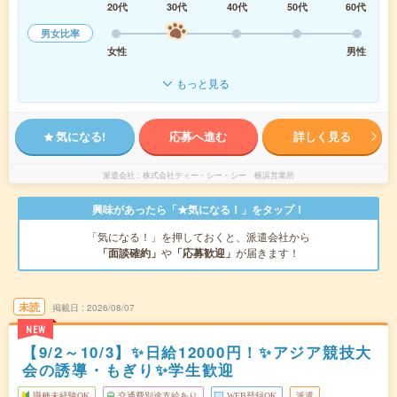
20代
30代
40代
50代
60代
男女比率
女性
男性
もっと見る
気になる!
応募へ進む
詳しく見る
派遣会社
株式会社ティー・シー・シー 横浜営業所
興味があったら「★気になる！」をタップ！
「気になる！」を押しておくと、派遣会社から
「面談確約」
や
「応募歓迎」
が届きます！
未読
掲載日
2026/08/07
NEW
【9/2～10/3】✨日給12000円！✨アジア競技大
会の誘導・もぎり✨学生歓迎
職種未経験OK
交通費別途支給あり
WEB登録OK
派遣