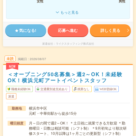
女性
男性
もっと見る
気になる!
応募へ進む
詳しく見る
派遣会社
ライクスタッフィング株式会社
未読
掲載日
2026/08/07
NEW
＜オープニング50名募集＞週2～OK！未経験
OK！横浜元町アートイベントスタッフ
職種未経験OK
交通費別途支給あり
残業なし
WEB登録OK
派遣
横浜市中区
勤務地
元町・中華街駅から徒歩15分
月～日の間で週2～OK！ ＊土日祝に就業できる方歓迎 ＊勤
曜日頻度
務曜日・日数は相談可能（シフト制） ＊9月初旬より順次研
修スタート、10月以降は1ヶ月ごとの更新型（シフト制）