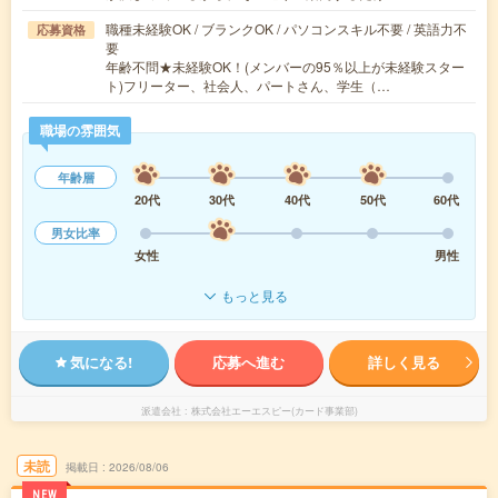
職種未経験OK / ブランクOK / パソコンスキル不要 / 英語力不
応募資格
要
年齢不問★未経験OK！(メンバーの95％以上が未経験スター
ト)フリーター、社会人、パートさん、学生（…
職場の雰囲気
年齢層
20代
30代
40代
50代
60代
男女比率
女性
男性
もっと見る
気になる!
応募へ進む
詳しく見る
派遣会社
株式会社エーエスピー(カード事業部)
未読
掲載日
2026/08/06
NEW