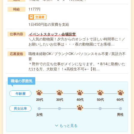
1177円
時給
交通費
1日450円迄の実費を支給
イベントスタッフ・会場設営
仕事内容
＼人気の動物園！夕方からのオシゴトで涼しい時間帯に！／
お願いしたいお仕事は・・・夜の動物園にてお客様…
職種未経験OK / ブランクOK / パソコンスキル不要 / 英語力不
応募資格
要
＊野外での立ち仕事がメインになります。＊8/14に勤務いた
だける方、大歓迎！！※高校生不可※--【初…
職場の雰囲気
年齢層
20代
30代
40代
50代
60代
男女比率
女性
男性
もっと見る