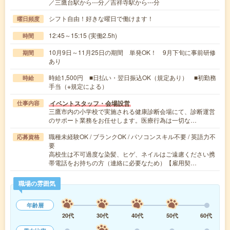
／三鷹台駅から---分／吉祥寺駅から---分
シフト自由！好きな曜日で働けます！
曜日頻度
12:45～15:15 (実働2.5h)
時間
10月9日～11月25日の期間 単発OK！ 9月下旬に事前研修
期間
あり
時給1,500円 ■日払い・翌日振込OK（規定あり） ■初勤務
時給
手当（※規定による）
イベントスタッフ・会場設営
仕事内容
三鷹市内の小学校で実施される健康診断会場にて、診断運営
のサポート業務をお任せします。医療行為は一切な…
職種未経験OK / ブランクOK / パソコンスキル不要 / 英語力不
応募資格
要
高校生は不可過度な染髪、ヒゲ、ネイルはご遠慮ください携
帯電話をお持ちの方（連絡に必要なため）【雇用契…
職場の雰囲気
年齢層
20代
30代
40代
50代
60代