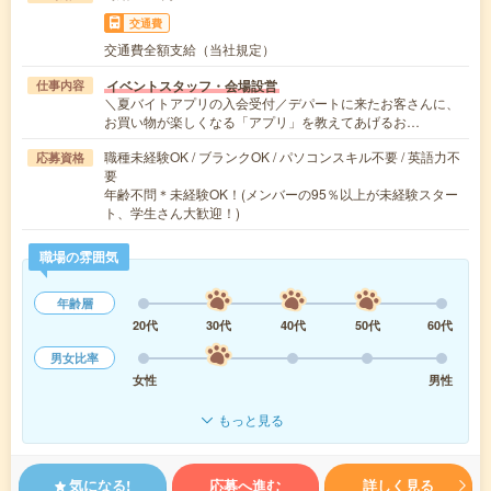
交通費
交通費全額支給（当社規定）
イベントスタッフ・会場設営
仕事内容
＼夏バイトアプリの入会受付／デパートに来たお客さんに、
お買い物が楽しくなる「アプリ」を教えてあげるお…
職種未経験OK / ブランクOK / パソコンスキル不要 / 英語力不
応募資格
要
年齢不問＊未経験OK！(メンバーの95％以上が未経験スター
ト、学生さん大歓迎！)
職場の雰囲気
年齢層
20代
30代
40代
50代
60代
男女比率
女性
男性
もっと見る
気になる!
応募へ進む
詳しく見る