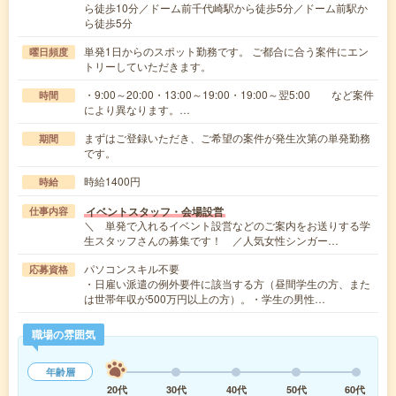
ら徒歩10分／ドーム前千代崎駅から徒歩5分／ドーム前駅か
ら徒歩5分
単発1日からのスポット勤務です。 ご都合に合う案件にエン
曜日頻度
トリーしていただきます。
・9:00～20:00・13:00～19:00・19:00～翌5:00 など案件
時間
により異なります。…
まずはご登録いただき、ご希望の案件が発生次第の単発勤務
期間
です。
時給1400円
時給
イベントスタッフ・会場設営
仕事内容
＼ 単発で入れるイベント設営などのご案内をお送りする学
生スタッフさんの募集です！ ／人気女性シンガー…
パソコンスキル不要
応募資格
・日雇い派遣の例外要件に該当する方（昼間学生の方、また
は世帯年収が500万円以上の方）。・学生の男性…
職場の雰囲気
年齢層
20代
30代
40代
50代
60代