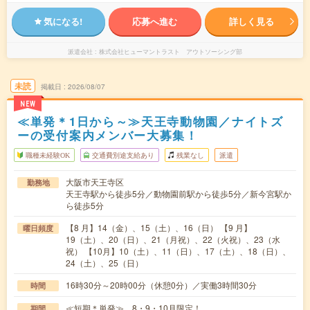
気になる!
応募へ進む
詳しく見る
派遣会社
株式会社ヒューマントラスト アウトソーシング部
未読
掲載日
2026/08/07
NEW
≪単発＊1日から～≫天王寺動物園／ナイトズ
ーの受付案内メンバー大募集！
職種未経験OK
交通費別途支給あり
残業なし
派遣
大阪市天王寺区
勤務地
天王寺駅から徒歩5分／動物園前駅から徒歩5分／新今宮駅か
ら徒歩5分
【8 月】14（金）、15（土）、16（日） 【9 月】
曜日頻度
19（土）、20（日）、21（月祝）、22（火祝）、23（水
祝） 【10月】10（土）、11（日）、17（土）、18（日）、
24（土）、25（日）
16時30分～20時00分（休憩0分）／実働3時間30分
時間
≪短期＊単発≫ 8・9・10月限定！
期間