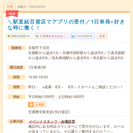
未読
掲載日
2026/08/06
NEW
＼駅直結百貨店でアプリの受付／1日単発×好き
な時に働く！
職種未経験OK
交通費別途支給あり
WEB登録OK
派遣
京都市下京区
勤務地
京都駅から徒歩1分／京都河原町駅から徒歩5分／三条京阪駅
から徒歩5分／烏丸御池駅から徒歩5分／烏丸駅から徒歩5分
1日単発OK
曜日頻度
10:30-19:30
時間
即日～ ※急募：8月～、9月～スタートもご相談ください！
期間
平日時給1300円 土日時給1400円
時給
交通費
交通費全額支給(当社規定)
イベントスタッフ・会場設営
仕事内容
施設内にある特設カウンターにて受付を行ないます。ルール
が決まっているから、その通りご案内するだけ＊―…