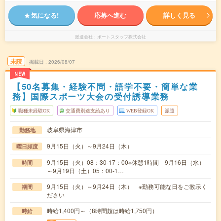
気になる!
応募へ進む
詳しく見る
派遣会社
ポートスタッフ株式会社
未読
掲載日
2026/08/07
NEW
【50名募集・経験不問・語学不要・簡単な業
務】国際スポーツ大会の受付誘導業務
職種未経験OK
交通費別途支給あり
WEB登録OK
派遣
岐阜県海津市
勤務地
9月15日（火）～9月24日（木）
曜日頻度
9月15日（火）08：30-17：00※休憩1時間 9月16日（水）
時間
～9月19日（土）05：00-1…
9月15日（火）～9月24日（木） ※勤務可能な日をご教示く
期間
ださい
時給1,400円～（8時間超は時給1,750円）
時給