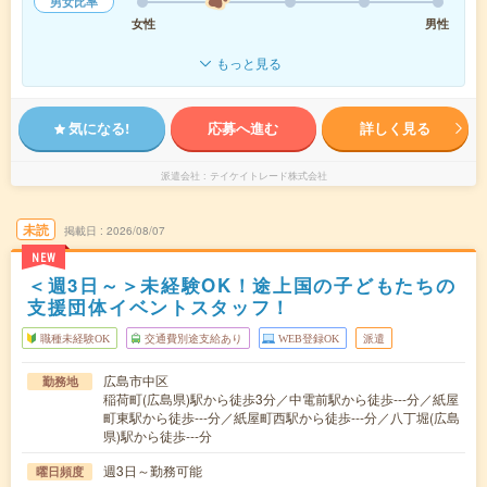
男女比率
女性
男性
もっと見る
気になる!
応募へ進む
詳しく見る
派遣会社
テイケイトレード株式会社
未読
掲載日
2026/08/07
NEW
＜週3日～＞未経験OK！途上国の子どもたちの
支援団体イベントスタッフ！
職種未経験OK
交通費別途支給あり
WEB登録OK
派遣
広島市中区
勤務地
稲荷町(広島県)駅から徒歩3分／中電前駅から徒歩---分／紙屋
町東駅から徒歩---分／紙屋町西駅から徒歩---分／八丁堀(広島
県)駅から徒歩---分
週3日～勤務可能
曜日頻度