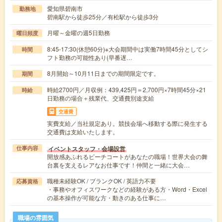
愛知県碧南市
勤務地
碧南駅から徒歩25分／有松駅から徒歩3分
月曜～金曜の週5日勤務
曜日頻度
8:45-17:30(休憩60分)※大会期間中は実働7時間45分としてシ
時間
フト勤務の可能性あり(早番遅…
8月開始～10月11日までの期間限定です。
期間
時給2700円／月収例：439,425円＝2,700円×7時間45分×21
時給
日勤務の場合＋残業代、交通費別途支給
交通費
実費支給／当社規定あり。競技会場へ移動する際に発生する
交通費は支給いたします。
イベントスタッフ・会場設営
仕事内容
開放感あふれるビーチコートがあなたの職場！世界大会の舞
台裏を支えるレアなお仕事です！仲間と一緒に大会…
職種未経験OK / ブランクOK / 英語力不要
応募資格
・事務やオフィスワークなどの経験がある方・Word・Excel
の基本操作が可能な方・動きのある仕事に…
職場の雰囲気