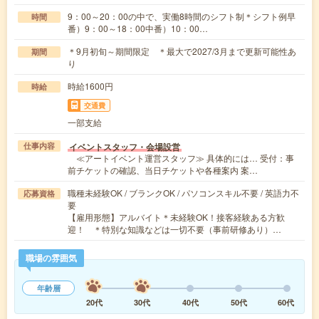
9：00～20：00の中で、実働8時間のシフト制＊シフト例早
時間
番）9：00～18：00中番）10：00…
＊9月初旬～期間限定 ＊最大で2027/3月まで更新可能性あ
期間
り
時給1600円
時給
交通費
一部支給
イベントスタッフ・会場設営
仕事内容
≪アートイベント運営スタッフ≫ 具体的には… 受付：事
前チケットの確認、当日チケットや各種案内 案…
職種未経験OK / ブランクOK / パソコンスキル不要 / 英語力不
応募資格
要
【雇用形態】アルバイト＊未経験OK！接客経験ある方歓
迎！ ＊特別な知識などは一切不要（事前研修あり）…
職場の雰囲気
年齢層
20代
30代
40代
50代
60代