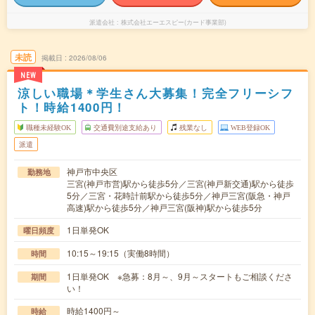
派遣会社
株式会社エーエスピー(カード事業部)
未読
掲載日
2026/08/06
NEW
涼しい職場＊学生さん大募集！完全フリーシフ
ト！時給1400円！
職種未経験OK
交通費別途支給あり
残業なし
WEB登録OK
派遣
神戸市中央区
勤務地
三宮(神戸市営)駅から徒歩5分／三宮(神戸新交通)駅から徒歩
5分／三宮・花時計前駅から徒歩5分／神戸三宮(阪急・神戸
高速)駅から徒歩5分／神戸三宮(阪神)駅から徒歩5分
1日単発OK
曜日頻度
10:15～19:15（実働8時間）
時間
1日単発OK ※急募：8月～、9月～スタートもご相談くださ
期間
い！
時給1400円～
時給