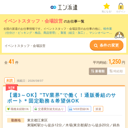
気になる!
ログイン
イベントスタッフ・会場設営
のお仕事一覧
全国の派遣のお仕事情報です。イベントスタッフ・会場設営のお仕事の他に、
軽作業
（仕分け・ピッキング・検品、商品管理）
、
製造（組立・加工）
、
マシンオペレータ
ー
などを取り揃えています。さらに、
短期
・
単発
などの期間や、
職種未経験OK
などの
こだわり条件で絞り込んでいただけます。職種辞典：
イベントスタッフ・会場設営の
条件の変更
お仕事とは？とは？
イベントスタッフ・会場設営
41
1,250
全
件
平均時給:
円
時給順
新着順
未読
掲載日
2026/08/07
NEW
【週3～OK】"TV業界"で働く！通販番組のサ
ポート＊固定勤務＆希望休OK
職種未経験OK
交通費別途支給あり
WEB登録OK
派遣
東京都江東区
勤務地
東陽町駅から徒歩12分／木場(東京都)駅から徒歩20分／錦糸