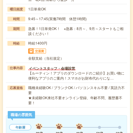
1日単発OK
曜日頻度
9:45～17:45(実働7時間 休憩1時間)
時間
急募！1日単発OK！ ※急募：8月～、9月～スタートもご相
期間
談ください！
時給1400円
時給
交通費
全額支給（当社規定）
イベントスタッフ・会場設営
仕事内容
【ルーティン！アプリのダウンロードのご紹介】お買い物に
便利なアプリのご案内！スマホがお財布代わりにな…
職種未経験OK / ブランクOK / パソコンスキル不要 / 英語力不
応募資格
要
★未経験OK来社不要オンライン登録、年齢不問、履歴書不
要！
職場の雰囲気
年齢層