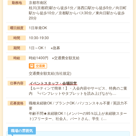
京都市南区
勤務地
桂川(京都府)駅から徒歩1分／洛西口駅から徒歩5分／向日町
駅から徒歩10分／京都駅からバス30分／東向日駅から徒歩
20分
1日単発OK
曜日頻度
10:30-19:30
時間
1日～OK！ ※急募
期間
時給1400円 ※交通費全額支給
時給
交通費
交通費全額支給(当社規定)
イベントスタッフ・会場設営
仕事内容
【ルーティンで簡単！】・入会内容やサービス、特典のご案
内 ┗パンフレットやタブレットを読み上げながら…
職種未経験OK / ブランクOK / パソコンスキル不要 / 英語力不
応募資格
要
年齢不問★未経験OK！(メンバーの95％以上が未経験スター
ト)フリーター、社会人、パートさん、学生（…
職場の雰囲気