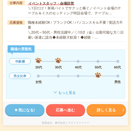
イベントスタッフ・会場設営
仕事内容
＼1日だけ！単発バイトでサクッと稼ぐ／イベント会場のテ
ーブル＆イスのセッティング特設会場で、テーブル…
職種未経験OK / ブランクOK / パソコンスキル不要 / 英語力不
応募資格
要
＼20代～50代・男性活躍中／◇10/2（金）出勤可能な方◇日
雇い派遣に該当◆未経験大歓迎！◆経験・…
職場の雰囲気
年齢層
20代
30代
40代
50代
60代
男女比率
女性
男性
もっと見る
気になる!
応募へ進む
詳しく見る
派遣会社
株式会社トラストファミリー