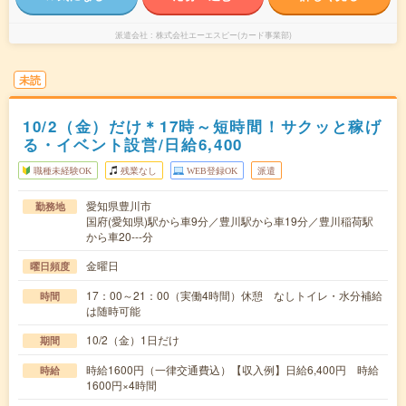
派遣会社
株式会社エーエスピー(カード事業部)
未読
10/2（金）だけ＊17時～短時間！サクッと稼げ
る・イベント設営/日給6,400
職種未経験OK
残業なし
WEB登録OK
派遣
愛知県豊川市
勤務地
国府(愛知県)駅から車9分／豊川駅から車19分／豊川稲荷駅
から車20---分
金曜日
曜日頻度
17：00～21：00（実働4時間）休憩 なしトイレ・水分補給
時間
は随時可能
10/2（金）1日だけ
期間
時給1600円（一律交通費込）【収入例】日給6,400円 時給
時給
1600円×4時間