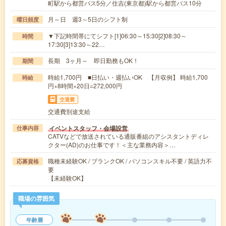
町駅から都営バス5分／住吉(東京都)駅から都営バス10分
月～日 週3～5日のシフト制
曜日頻度
▼下記時間帯にてシフト[1]06:30～15:30[2]08:30～
時間
17:30[3]13:30～22…
長期 3ヶ月～ 即日勤務もOK！
期間
時給1,700円 ■日払い・週払いOK 【月収例】 時給1,700
時給
円×8時間×20日=272,000円
交通費
交通費別途支給
イベントスタッフ・会場設営
仕事内容
CATVなどで放送されている通販番組のアシスタントディレ
クター(AD)のお仕事です！＜主な業務内容＞…
職種未経験OK / ブランクOK / パソコンスキル不要 / 英語力不
応募資格
要
【未経験OK】
職場の雰囲気
年齢層