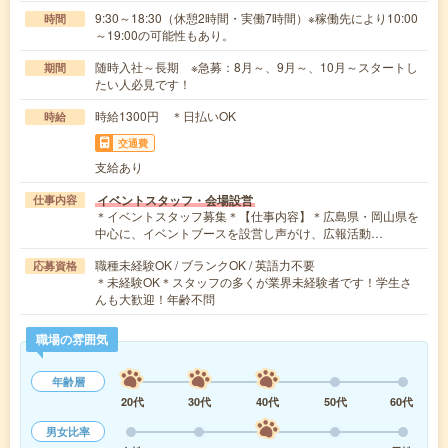
9:30～18:30（休憩2時間・実働7時間）※稼働先により10:00
時間
～19:00の可能性もあり。
随時入社～長期 ※急募：8月～、9月～、10月～スタートし
期間
たい人必見です！
時給1300円 ＊日払いOK
時給
交通費
支給あり
イベントスタッフ・会場設営
仕事内容
＊イベントスタッフ募集＊【仕事内容】＊広島県・岡山県を
中心に、イベントブースを設営し声がけ、広報活動…
職種未経験OK / ブランクOK / 英語力不要
応募資格
＊未経験OK＊スタッフの多くが業界未経験者です！学生さ
んも大歓迎！年齢不問
職場の雰囲気
年齢層
20代
30代
40代
50代
60代
男女比率