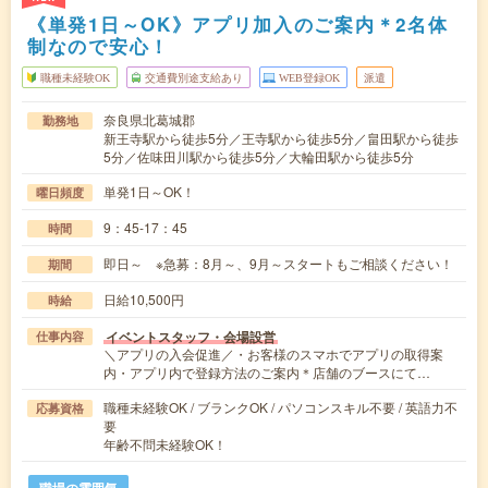
《単発1日～OK》アプリ加入のご案内＊2名体
制なので安心！
職種未経験OK
交通費別途支給あり
WEB登録OK
派遣
奈良県北葛城郡
勤務地
新王寺駅から徒歩5分／王寺駅から徒歩5分／畠田駅から徒歩
5分／佐味田川駅から徒歩5分／大輪田駅から徒歩5分
単発1日～OK！
曜日頻度
9：45-17：45
時間
即日～ ※急募：8月～、9月～スタートもご相談ください！
期間
日給10,500円
時給
イベントスタッフ・会場設営
仕事内容
＼アプリの入会促進／・お客様のスマホでアプリの取得案
内・アプリ内で登録方法のご案内＊店舗のブースにて…
職種未経験OK / ブランクOK / パソコンスキル不要 / 英語力不
応募資格
要
年齢不問未経験OK！