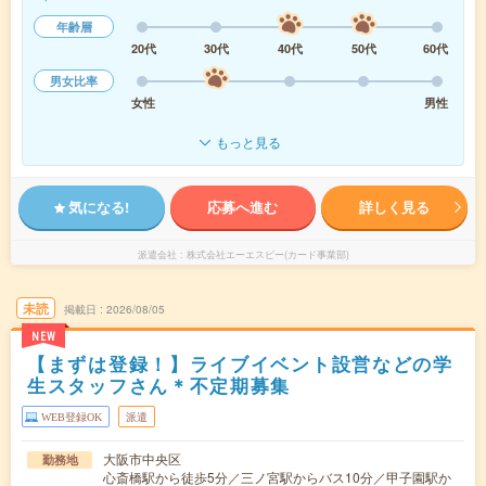
年齢層
20代
30代
40代
50代
60代
男女比率
女性
男性
もっと見る
気になる!
応募へ進む
詳しく見る
派遣会社
株式会社エーエスピー(カード事業部)
未読
掲載日
2026/08/05
NEW
【まずは登録！】ライブイベント設営などの学
生スタッフさん＊不定期募集
WEB登録OK
派遣
大阪市中央区
勤務地
心斎橋駅から徒歩5分／三ノ宮駅からバス10分／甲子園駅か