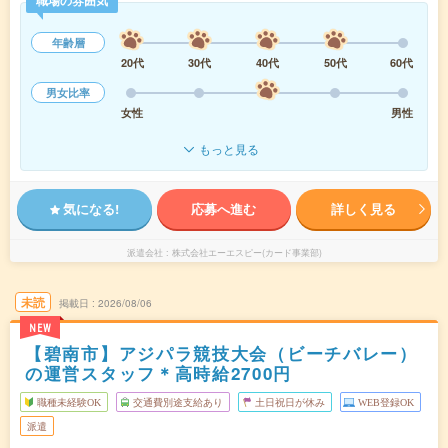
職場の雰囲気
年齢層
20代
30代
40代
50代
60代
男女比率
女性
男性
もっと見る
気になる!
応募へ進む
詳しく見る
派遣会社
株式会社エーエスピー(カード事業部)
未読
掲載日
2026/08/06
NEW
【碧南市】アジパラ競技大会（ビーチバレー）
の運営スタッフ＊高時給2700円
職種未経験OK
交通費別途支給あり
土日祝日が休み
WEB登録OK
派遣