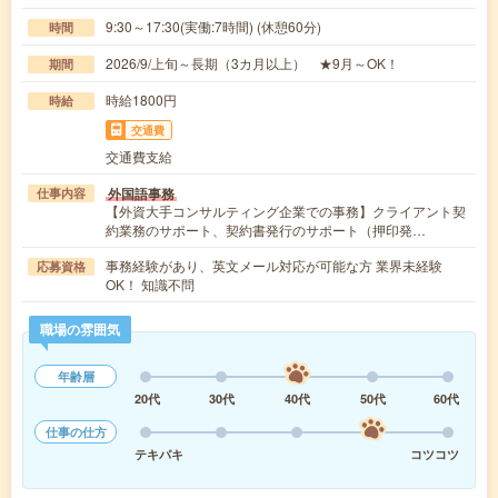
9:30～17:30(実働:7時間) (休憩60分)
時間
2026/9/上旬～長期（3カ月以上） ★9月～OK！
期間
時給1800円
時給
交通費
交通費支給
外国語事務
仕事内容
【外資大手コンサルティング企業での事務】クライアント契
約業務のサポート、契約書発行のサポート（押印発…
事務経験があり、英文メール対応が可能な方 業界未経験
応募資格
OK！ 知識不問
職場の雰囲気
年齢層
20代
30代
40代
50代
60代
仕事の仕方
テキパキ
コツコツ