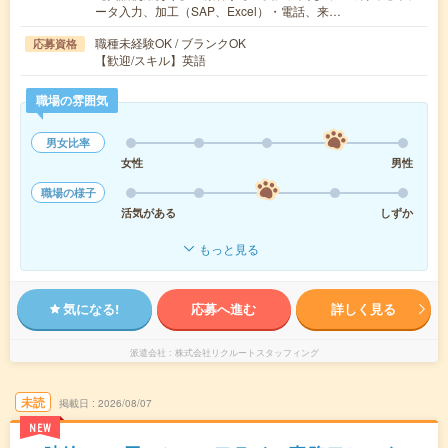
ータ入力、加工（SAP、Excel）・電話、来…
職種未経験OK / ブランクOK
応募資格
【歓迎/スキル】英語
職場の雰囲気
男女比率
女性
男性
職場の様子
活気がある
しずか
もっと見る
気になる!
応募へ進む
詳しく見る
派遣会社
株式会社リクルートスタッフィング
未読
掲載日
2026/08/07
NEW