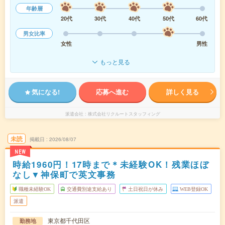
年齢層
20代
30代
40代
50代
60代
男女比率
女性
男性
もっと見る
気になる!
応募へ進む
詳しく見る
派遣会社
株式会社リクルートスタッフィング
未読
掲載日
2026/08/07
NEW
時給1960円！17時まで＊未経験OK！残業ほぼ
なし▼神保町で英文事務
職種未経験OK
交通費別途支給あり
土日祝日が休み
WEB登録OK
派遣
東京都千代田区
勤務地