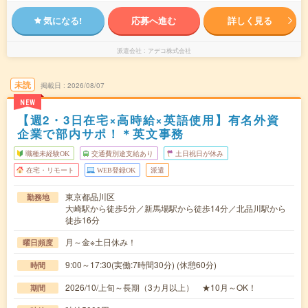
気になる!
応募へ進む
詳しく見る
派遣会社
アデコ株式会社
未読
掲載日
2026/08/07
NEW
【週2・3日在宅×高時給×英語使用】有名外資
企業で部内サポ！＊英文事務
職種未経験OK
交通費別途支給あり
土日祝日が休み
在宅・リモート
WEB登録OK
派遣
東京都品川区
勤務地
大崎駅から徒歩5分／新馬場駅から徒歩14分／北品川駅から
徒歩16分
月～金※土日休み！
曜日頻度
9:00～17:30(実働:7時間30分) (休憩60分)
時間
2026/10/上旬～長期（3カ月以上） ★10月～OK！
期間