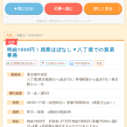
気になる!
応募へ進む
詳しく見る
派遣会社
株式会社リクルートスタッフィング
未読
掲載日
2026/08/07
NEW
時給1800円！残業ほぼなし▼八丁堀での貿易
事務
交通費別途支給あり
土日祝日が休み
WEB登録OK
派遣
東京都中央区
勤務地
八丁堀(東京都)駅から徒歩7分／茅場町駅から徒歩7分／東京
駅から---分
月～金／週5日
曜日頻度
09:00-17:30（休憩60分）実働7時間30分（残業少なめ！）
時間
即日～長期 ※開始日相談OK
期間
時給1800円 月収例 27万円 時給1800円×実働7h30m×週5
時給
日×4週 ※月収例を保証するものではありません。