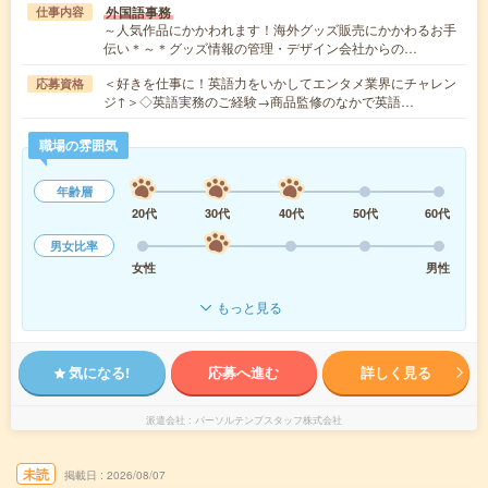
外国語事務
仕事内容
～人気作品にかかわれます！海外グッズ販売にかかわるお手
伝い＊～＊グッズ情報の管理・デザイン会社からの…
＜好きを仕事に！英語力をいかしてエンタメ業界にチャレン
応募資格
ジ↑＞◇英語実務のご経験→商品監修のなかで英語…
職場の雰囲気
年齢層
20代
30代
40代
50代
60代
男女比率
女性
男性
もっと見る
気になる!
応募へ進む
詳しく見る
派遣会社
パーソルテンプスタッフ株式会社
未読
掲載日
2026/08/07