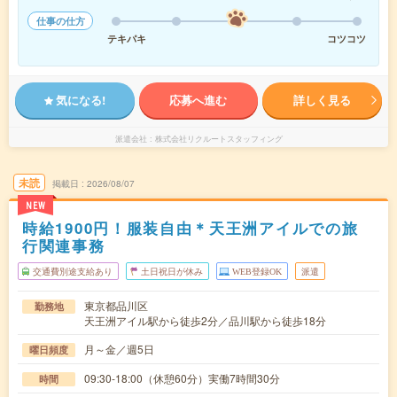
仕事の仕方
テキパキ
コツコツ
気になる!
応募へ進む
詳しく見る
派遣会社
株式会社リクルートスタッフィング
未読
掲載日
2026/08/07
NEW
時給1900円！服装自由＊天王洲アイルでの旅
行関連事務
交通費別途支給あり
土日祝日が休み
WEB登録OK
派遣
東京都品川区
勤務地
天王洲アイル駅から徒歩2分／品川駅から徒歩18分
月～金／週5日
曜日頻度
09:30-18:00（休憩60分）実働7時間30分
時間