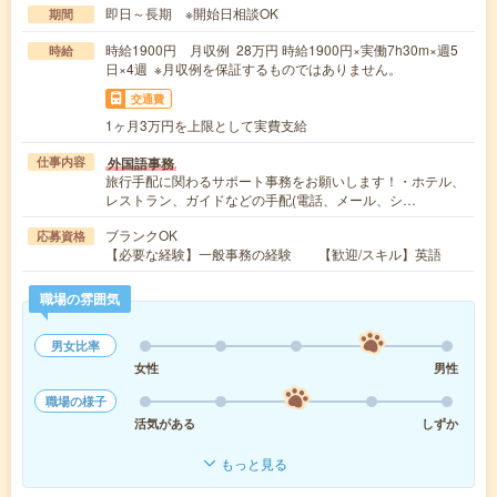
即日～長期 ※開始日相談OK
期間
時給1900円 月収例 28万円 時給1900円×実働7h30m×週5
時給
日×4週 ※月収例を保証するものではありません。
交通費
1ヶ月3万円を上限として実費支給
外国語事務
仕事内容
旅行手配に関わるサポート事務をお願いします！・ホテル、
レストラン、ガイドなどの手配(電話、メール、シ…
ブランクOK
応募資格
【必要な経験】一般事務の経験 【歓迎/スキル】英語
職場の雰囲気
男女比率
女性
男性
職場の様子
活気がある
しずか
もっと見る