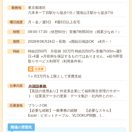
東京都港区
勤務地
六本木一丁目駅から徒歩1分／溜池山王駅から徒歩7分
月～金／週5日 #週3日以上在宅
曜日頻度
09:00-17:30（休憩60分）実働7時間30分（残業少なめ！）
時間
2026年08月24日～長期 ※開始日相談OK ※8月～！
期間
時給2250円 月収例 33万円 時給2250円×実働7h30m×週5
時給
日×4週 ※月収例を保証するものではありません。※給与即受
取りサービス利用可（利用条件有）
交通費
1ヶ月3万円を上限として実費支給
外国語事務
仕事内容
【英語の使用あり】外資系企業にて福利厚生管理のサポー
ト・従業員データの更新・データ集計・社内外とのや…
ブランクOK
応募資格
【必要な経験】一般事務の経験 【必要なスキル】
Excel：ピボットテーブル、VLOOKUP関数、I…
職場の雰囲気