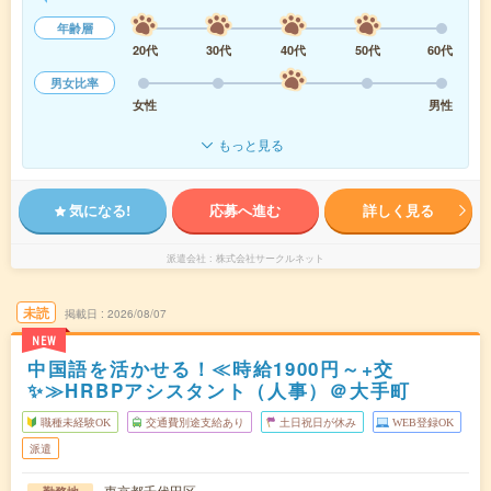
年齢層
20代
30代
40代
50代
60代
男女比率
女性
男性
もっと見る
気になる!
応募へ進む
詳しく見る
派遣会社
株式会社サークルネット
未読
掲載日
2026/08/07
NEW
中国語を活かせる！≪時給1900円～+交
✨≫HRBPアシスタント（人事）＠大手町
職種未経験OK
交通費別途支給あり
土日祝日が休み
WEB登録OK
派遣
東京都千代田区