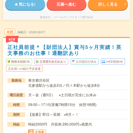
気になる!
応募へ進む
詳しく見る
派遣会社
パーソルテンプスタッフ株式会社
未読
掲載日
2026/08/07
NEW
正社員前提＊【財団法人】賞与5ヶ月実績！英
文事務のお仕事！通翻訳あり
職種未経験OK
交通費別途支給あり
土日祝日が休み
WEB登録OK
正社員への紹介予定派遣
東京都渋谷区
勤務地
北参道駅から徒歩2分／代々木駅から徒歩8分
月～金（週5日） ※土日祝が完全にお休み
曜日頻度
09:00～17:15(実働7時間15分 休憩1時間)
時間
【急募】即日～長期 ※8月～！
期間
時給2000円 月収例 290,000円+残業代
時給
交通費