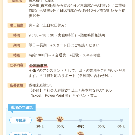
勤務地
大手町(東京都)駅から徒歩1分／東京駅から徒歩3分／二重橋
前駅から徒歩5分／日比谷駅から徒歩10分／有楽町駅から徒
歩10分
月～金（土日祝日休み）
曜日頻度
9：30～18：30（実務8時間）※勤務時間相談可
時間
即日～長期 ※スタート日はご相談ください
期間
時給1900円～＋交通費 ※経験・スキル考慮
時給
外国語事務
仕事内容
HRBPのアシスタントとして、以下の業務をご担当いただき
ます。＊社員対応のサポート（各種問い合わせ対…
職種未経験OK
応募資格
【必須】＊社会人経験2年以上＊基本的なPCスキル
（Excel、PowerPoint 等）＊イベント業…
職場の雰囲気
年齢層
20代
30代
40代
50代
60代