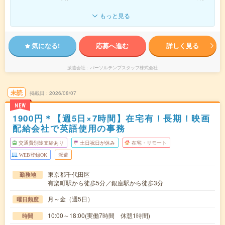
もっと見る
気になる!
応募へ進む
詳しく見る
派遣会社
パーソルテンプスタッフ株式会社
未読
掲載日
2026/08/07
NEW
1900円＊【週5日×7時間】在宅有！長期！映画
配給会社で英語使用の事務
交通費別途支給あり
土日祝日が休み
在宅・リモート
WEB登録OK
派遣
東京都千代田区
勤務地
有楽町駅から徒歩5分／銀座駅から徒歩3分
月～金（週5日）
曜日頻度
10:00～18:00(実働7時間 休憩1時間)
時間