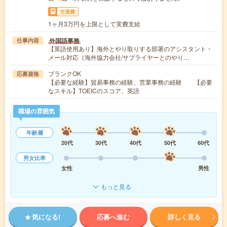
交通費
1ヶ月3万円を上限として実費支給
外国語事務
仕事内容
【英語使用あり】海外とやり取りする部署のアシスタント・
メール対応（海外協力会社/サプライヤーとのやり…
ブランクOK
応募資格
【必要な経験】貿易事務の経験、営業事務の経験 【必要
なスキル】TOEICのスコア、英語
職場の雰囲気
年齢層
20代
30代
40代
50代
60代
男女比率
女性
男性
もっと見る
気になる!
応募へ進む
詳しく見る