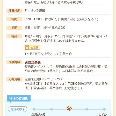
神保町駅から徒歩1分／竹橋駅から徒歩8分
月～金／週5日
曜日頻度
09:00-17:00（休憩60分）実働7時間（残業少なめ！）
時間
即日～長期 ※開始日相談OK
期間
時給1960円 月収例 27万円 時給1960円×実働7h×週5日×4
時給
週 ※月収例を保証するものではありません。
交通費
1ヶ月3万円を上限として実費支給
外国語事務
仕事内容
契約書メインとして・契約書作成(主に続刊類の契約書)・契
約書内容の要約（英⇒日）→日本語の契約書作成…
職種未経験OK / ブランクOK
応募資格
■未経験OK！【必要なスキル】TOEIC900点程度、契約書作
成、日常英会話・英文作成（ひな型なし）…
職場の雰囲気
職場の様子
活気がある
しずか