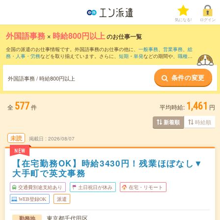
気になる!
ログイン
外国語事務
×
時給800円以上
のお仕事一覧
全国の派遣のお仕事情報です。外国語事務のお仕事の他に、
一般事務
、
営業事務
、
総
務・人事・労務
などを取り揃えています。さらに、
短期
・
単発
などの期間や、
職種未
経験OK
などのこだわり条件で絞り込んでいただけます。職種辞典：
外国語事務のお仕
事とは？とは？
条件の変更
外国語事務 / 時給800円以上
577
1,461
全
件
平均時給:
円
時給順
新着順
未読
掲載日
2026/08/07
NEW
【在宅勤務OK】時給3430円！残業ほぼなし▼
大手町で英文事務
交通費別途支給あり
土日祝日が休み
在宅・リモート
WEB登録OK
派遣
東京都千代田区
勤務地