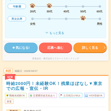
年齢層
20代
30代
40代
50代
60代
男女比率
女性
男性
もっと見る
気になる!
応募へ進む
詳しく見る
派遣会社
株式会社リクルートスタッフィング
未読
掲載日
2026/08/07
NEW
時給2000円！未経験OK！残業ほぼなし▼東京
での広報・宣伝・IR
職種未経験OK
交通費別途支給あり
土日祝日が休み
WEB登録OK
派遣
東京都中央区