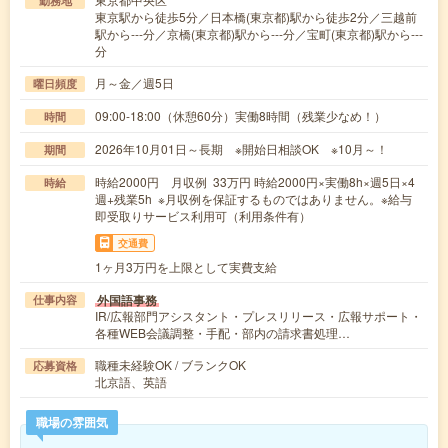
勤務地
東京駅から徒歩5分／日本橋(東京都)駅から徒歩2分／三越前
駅から---分／京橋(東京都)駅から---分／宝町(東京都)駅から---
分
月～金／週5日
曜日頻度
09:00-18:00（休憩60分）実働8時間（残業少なめ！）
時間
2026年10月01日～長期 ※開始日相談OK ※10月～！
期間
時給2000円 月収例 33万円 時給2000円×実働8h×週5日×4
時給
週+残業5h ※月収例を保証するものではありません。※給与
即受取りサービス利用可（利用条件有）
交通費
1ヶ月3万円を上限として実費支給
外国語事務
仕事内容
IR/広報部門アシスタント・プレスリリース・広報サポート・
各種WEB会議調整・手配・部内の請求書処理…
職種未経験OK / ブランクOK
応募資格
北京語、英語
職場の雰囲気