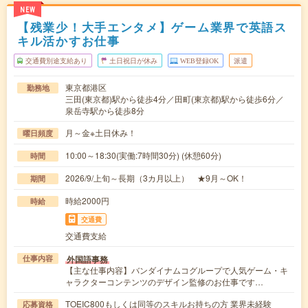
NEW
【残業少！大手エンタメ】ゲーム業界で英語ス
キル活かすお仕事
交通費別途支給あり
土日祝日が休み
WEB登録OK
派遣
東京都港区
勤務地
三田(東京都)駅から徒歩4分／田町(東京都)駅から徒歩6分／
泉岳寺駅から徒歩8分
月～金※土日休み！
曜日頻度
10:00～18:30(実働:7時間30分) (休憩60分)
時間
2026/9/上旬～長期（3カ月以上） ★9月～OK！
期間
時給2000円
時給
交通費
交通費支給
外国語事務
仕事内容
【主な仕事内容】バンダイナムコグループで人気ゲーム・キ
ャラクターコンテンツのデザイン監修のお仕事です…
TOEIC800もしくは同等のスキルお持ちの方 業界未経験
応募資格