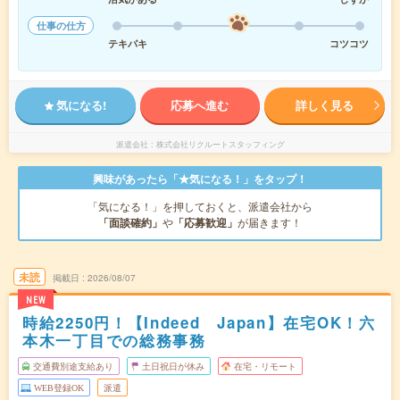
仕事の仕方
テキパキ
コツコツ
気になる!
応募へ進む
詳しく見る
派遣会社
株式会社リクルートスタッフィング
興味があったら「★気になる！」をタップ！
「気になる！」を押しておくと、派遣会社から
「面談確約」
や
「応募歓迎」
が届きます！
未読
掲載日
2026/08/07
NEW
時給2250円！【Indeed Japan】在宅OK！六
本木一丁目での総務事務
交通費別途支給あり
土日祝日が休み
在宅・リモート
WEB登録OK
派遣