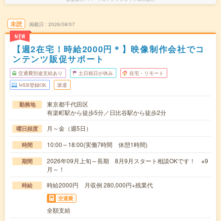
未読
掲載日
2026/08/07
NEW
【週2在宅！時給2000円＊】映像制作会社でコ
ンテンツ販促サポート
交通費別途支給あり
土日祝日が休み
在宅・リモート
WEB登録OK
派遣
東京都千代田区
勤務地
有楽町駅から徒歩5分／日比谷駅から徒歩2分
月～金（週5日）
曜日頻度
10:00～18:00(実働7時間 休憩1時間)
時間
2026年09月上旬～長期 8月9月スタート相談OKです！ ※9
期間
月～！
時給2000円 月収例 280,000円+残業代
時給
交通費
全額支給