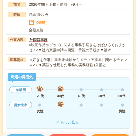
2026年09月上旬～長期 ※9月～！
期間
時給1900円
時給
交通費
全額支給
外国語事務
仕事内容
○映画作品やグッズに関する事務手続きをはばひろくおまか
せ！○▼社内稟議申請＆回覧・承認の手続き▼請求…
＜好きを仕事に業界未経験からメディア業界に関わるチャン
応募資格
ス♪＞▼英語を使用した事務の実務経験 (外部と…
職場の雰囲気
年齢層
20代
30代
40代
50代
60代
男女比率
女性
男性
もっと見る