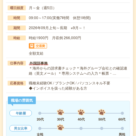
月～金（週5日）
曜日頻度
09:00～17:00(実働7時間 休憩1時間)
時間
2026年09月上旬～長期 ※9月～！
期間
時給1900円 月収例 266,000円
時給
交通費
全額支給
外国語事務
仕事内容
＊海外からの請求書チェック＊海外グループ会社との確認連
絡（英文メール）＊専用システムへの入力＊帳票・…
職種未経験OK / ブランクOK / パソコンスキル不要
応募資格
◆インボイスを扱った経験がある方
職場の雰囲気
年齢層
20代
30代
40代
50代
60代
男女比率
女性
男性