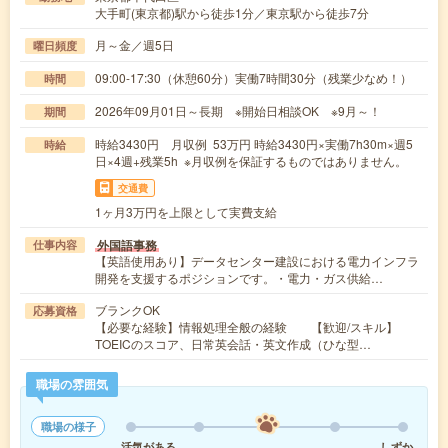
大手町(東京都)駅から徒歩1分／東京駅から徒歩7分
月～金／週5日
曜日頻度
09:00-17:30（休憩60分）実働7時間30分（残業少なめ！）
時間
2026年09月01日～長期 ※開始日相談OK ※9月～！
期間
時給3430円 月収例 53万円 時給3430円×実働7h30m×週5
時給
日×4週+残業5h ※月収例を保証するものではありません。
交通費
1ヶ月3万円を上限として実費支給
外国語事務
仕事内容
【英語使用あり】データセンター建設における電力インフラ
開発を支援するポジションです。・電力・ガス供給…
ブランクOK
応募資格
【必要な経験】情報処理全般の経験 【歓迎/スキル】
TOEICのスコア、日常英会話・英文作成（ひな型…
職場の雰囲気
職場の様子
活気がある
しずか