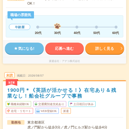
OK！
職場の雰囲気
年齢層
20代
30代
40代
50代
60代
気になる!
応募へ進む
詳しく見る
派遣会社
アデコ株式会社
未読
掲載日
2026/08/07
NEW
1900円＊《英語が活かせる！》在宅あり＆残
業なし！船会社グループで事務
職種未経験OK
交通費別途支給あり
土日祝日が休み
在宅・リモート
WEB登録OK
派遣
東京都港区
勤務地
虎ノ門駅から徒歩3分／虎ノ門ヒルズ駅から徒歩4分