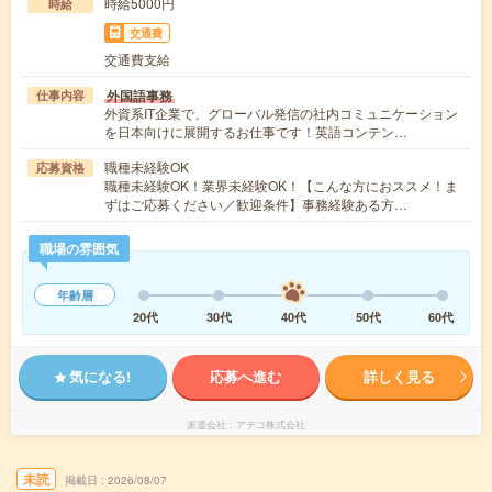
時給5000円
時給
交通費
交通費支給
外国語事務
仕事内容
外資系IT企業で、グローバル発信の社内コミュニケーション
を日本向けに展開するお仕事です！英語コンテン…
職種未経験OK
応募資格
職種未経験OK！業界未経験OK！【こんな方におススメ！ま
ずはご応募ください／歓迎条件】事務経験ある方…
職場の雰囲気
年齢層
20代
30代
40代
50代
60代
気になる!
応募へ進む
詳しく見る
派遣会社
アデコ株式会社
未読
掲載日
2026/08/07