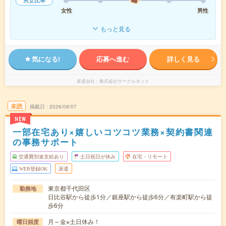
男女比率
女性
男性
もっと見る
気になる!
応募へ進む
詳しく見る
派遣会社
株式会社サークルネット
未読
掲載日
2026/08/07
NEW
一部在宅あり×嬉しいコツコツ業務×契約書関連
の事務サポート
交通費別途支給あり
土日祝日が休み
在宅・リモート
WEB登録OK
派遣
東京都千代田区
勤務地
日比谷駅から徒歩1分／銀座駅から徒歩6分／有楽町駅から徒
歩6分
月～金※土日休み！
曜日頻度