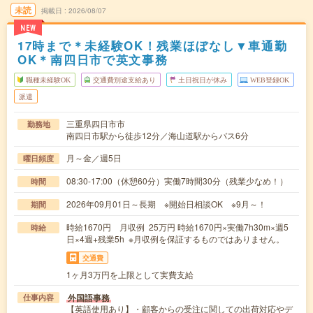
未読
掲載日
2026/08/07
NEW
17時まで＊未経験OK！残業ほぼなし▼車通勤
OK＊南四日市で英文事務
職種未経験OK
交通費別途支給あり
土日祝日が休み
WEB登録OK
派遣
三重県四日市市
勤務地
南四日市駅から徒歩12分／海山道駅からバス6分
月～金／週5日
曜日頻度
08:30-17:00（休憩60分）実働7時間30分（残業少なめ！）
時間
2026年09月01日～長期 ※開始日相談OK ※9月～！
期間
時給1670円 月収例 25万円 時給1670円×実働7h30m×週5
時給
日×4週+残業5h ※月収例を保証するものではありません。
交通費
1ヶ月3万円を上限として実費支給
外国語事務
仕事内容
【英語使用あり】・顧客からの受注に関しての出荷対応やデ