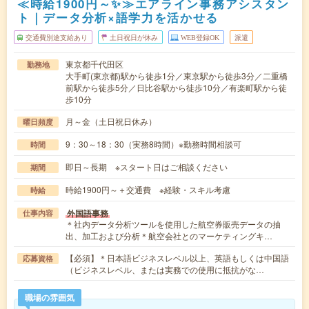
≪時給1900円～✨≫エアライン事務アシスタン
ト｜データ分析×語学力を活かせる
交通費別途支給あり
土日祝日が休み
WEB登録OK
派遣
東京都千代田区
勤務地
大手町(東京都)駅から徒歩1分／東京駅から徒歩3分／二重橋
前駅から徒歩5分／日比谷駅から徒歩10分／有楽町駅から徒
歩10分
月～金（土日祝日休み）
曜日頻度
9：30～18：30（実務8時間）※勤務時間相談可
時間
即日～長期 ※スタート日はご相談ください
期間
時給1900円～＋交通費 ※経験・スキル考慮
時給
外国語事務
仕事内容
＊社内データ分析ツールを使用した航空券販売データの抽
出、加工および分析＊航空会社とのマーケティングキ…
【必須】＊日本語ビジネスレベル以上、英語もしくは中国語
応募資格
（ビジネスレベル、または実務での使用に抵抗がな…
職場の雰囲気