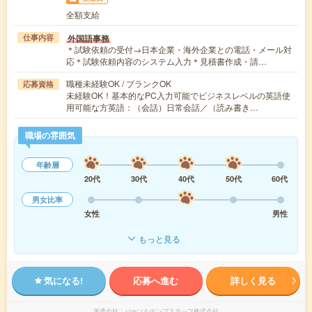
全額支給
外国語事務
仕事内容
＊試験依頼の受付→日本企業・海外企業との電話・メール対
応＊試験依頼内容のシステム入力＊見積書作成・請…
職種未経験OK / ブランクOK
応募資格
未経験OK！基本的なPC入力可能でビジネスレベルの英語使
用可能な方英語：（会話）日常会話／（読み書き…
職場の雰囲気
年齢層
20代
30代
40代
50代
60代
男女比率
女性
男性
もっと見る
気になる!
応募へ進む
詳しく見る
派遣会社
パーソルテンプスタッフ株式会社