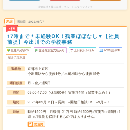
派遣会社
株式会社リクルートスタッフィング
未読
掲載日
2026/08/07
NEW
17時まで＊未経験OK！残業ほぼなし▼【社員
前提】今出川での学校事務
職種未経験OK
交通費別途支給あり
土日祝日が休み
WEB登録OK
紹介予定派遣
京都市上京区
勤務地
今出川駅から徒歩1分／出町柳駅から徒歩15分
月～金／週5日
曜日頻度
09:00-17:00（休憩60分）実働7時間（残業少なめ！）
時間
2026年09月01日～長期 ※開始日相談OK ※9月～！
期間
時給1500円 月収例 21万円 時給1500円×実働7h×週5日×4
時給
週 ※月収例を保証するものではありません。
交通費