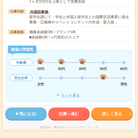
1ヶ月3万円を上限として実費支給
外国語事務
仕事内容
留学生課にて・学生と外国人留学生との国際交流事業に係る
業務・広報物やイベントコンテンツの作成・新入留…
職種未経験OK / ブランクOK
応募資格
■未経験OK！※TOEICのスコア
職場の雰囲気
年齢層
20代
30代
40代
50代
60代
男女比率
女性
男性
もっと見る
気になる!
応募へ進む
詳しく見る
派遣会社
株式会社リクルートスタッフィング