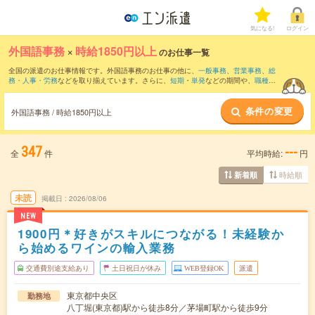
気になる!
ログイン
外国語事務
×
時給1850円以上
のお仕事一覧
全国の派遣のお仕事情報です。外国語事務のお仕事の他に、
一般事務
、
営業事務
、
総
務・人事・労務
などを取り揃えています。さらに、
短期
・
単発
などの期間や、
職種未
経験OK
などのこだわり条件で絞り込んでいただけます。職種辞典：
外国語事務のお仕
事とは？とは？
条件の変更
外国語事務 / 時給1850円以上
347
---
全
件
平均時給:
円
時給順
新着順
未読
掲載日
2026/08/06
NEW
1900円＊好きがスキルにつながる！未経験か
ら始めるワインの輸入業務
交通費別途支給あり
土日祝日が休み
WEB登録OK
派遣
東京都中央区
勤務地
八丁堀(東京都)駅から徒歩8分／茅場町駅から徒歩9分