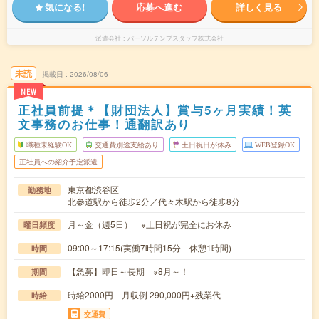
気になる!
応募へ進む
詳しく見る
派遣会社
パーソルテンプスタッフ株式会社
未読
掲載日
2026/08/06
NEW
正社員前提＊【財団法人】賞与5ヶ月実績！英
文事務のお仕事！通翻訳あり
職種未経験OK
交通費別途支給あり
土日祝日が休み
WEB登録OK
正社員への紹介予定派遣
東京都渋谷区
勤務地
北参道駅から徒歩2分／代々木駅から徒歩8分
月～金（週5日） ※土日祝が完全にお休み
曜日頻度
09:00～17:15(実働7時間15分 休憩1時間)
時間
【急募】即日～長期 ※8月～！
期間
時給2000円 月収例 290,000円+残業代
時給
交通費