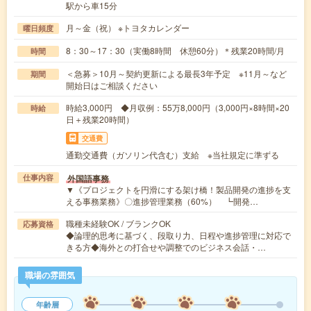
駅から車15分
月～金（祝） ※トヨタカレンダー
曜日頻度
8：30～17：30（実働8時間 休憩60分）＊残業20時間/月
時間
＜急募＞10月～契約更新による最長3年予定 ※11月～など
期間
開始日はご相談ください
時給3,000円 ◆月収例：55万8,000円（3,000円×8時間×20
時給
日＋残業20時間）
交通費
通勤交通費（ガソリン代含む）支給 ※当社規定に準ずる
外国語事務
仕事内容
▼《プロジェクトを円滑にする架け橋！製品開発の進捗を支
える事務業務》〇進捗管理業務（60%） ┗開発…
職種未経験OK / ブランクOK
応募資格
◆論理的思考に基づく、段取り力、日程や進捗管理に対応で
きる方◆海外との打合せや調整でのビジネス会話・…
職場の雰囲気
年齢層