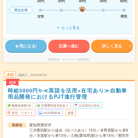
20代
30代
40代
50代
60代
男女比率
女性
男性
もっと見る
気になる!
応募へ進む
詳しく見る
派遣会社
ランスタッド株式会社
未読
掲載日
2026/08/06
NEW
時給3000円✨≪英語を活用×在宅あり≫自動車
用品開発におけるPJT進行管理
職種未経験OK
交通費別途支給あり
土日祝日が休み
在宅・リモート
WEB登録OK
派遣
愛知県豊田市
勤務地
三河豊田駅から徒歩（社バスあり）15分／末野原駅から車9
分／永覚駅から車13分／土橋(愛知県)駅から車15分／豊田市