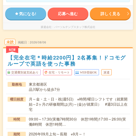
気になる!
応募へ進む
詳しく見る
派遣会社
パーソルテンプスタッフ株式会社
未読
掲載日
2026/08/06
NEW
【完全在宅＊時給2200円】2名募集！ドコモグ
ループで英語を使った事務
交通費別途支給あり
在宅・リモート
WEB登録OK
派遣
東京都港区
勤務地
品川駅から徒歩7分
月～金・土・日・祝(週5日) ※時間/曜日シフトです（就業開
曜日頻度
始～2ヶ月の研修期間は(月)～(金)が就業日） #週3日以上在
宅
09:00～17:30(実働7時間30分 休憩1時間)17:00～26:00(実
時間
働8時間 休憩1時間…
2026年09月上旬～長期 ※9月～！
期間