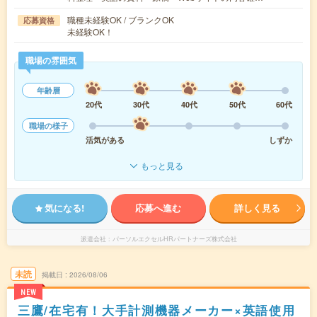
職種未経験OK / ブランクOK
応募資格
未経験OK！
職場の雰囲気
年齢層
20代
30代
40代
50代
60代
職場の様子
活気がある
しずか
もっと見る
気になる!
応募へ進む
詳しく見る
派遣会社
パーソルエクセルHRパートナーズ株式会社
未読
掲載日
2026/08/06
NEW
三鷹/在宅有！大手計測機器メーカー×英語使用