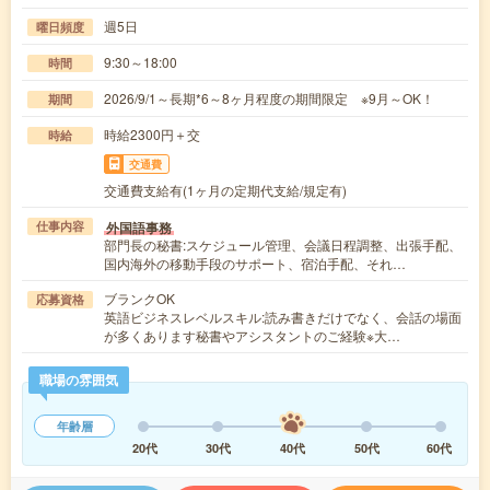
週5日
曜日頻度
9:30～18:00
時間
2026/9/1～長期*6～8ヶ月程度の期間限定 ※9月～OK！
期間
時給2300円＋交
時給
交通費
交通費支給有(1ヶ月の定期代支給/規定有)
外国語事務
仕事内容
部門長の秘書:スケジュール管理、会議日程調整、出張手配、
国内海外の移動手段のサポート、宿泊手配、それ…
ブランクOK
応募資格
英語ビジネスレベルスキル:読み書きだけでなく、会話の場面
が多くあります秘書やアシスタントのご経験※大…
職場の雰囲気
年齢層
20代
30代
40代
50代
60代