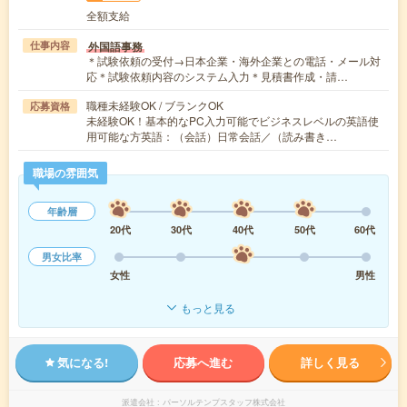
全額支給
外国語事務
仕事内容
＊試験依頼の受付→日本企業・海外企業との電話・メール対
応＊試験依頼内容のシステム入力＊見積書作成・請…
職種未経験OK / ブランクOK
応募資格
未経験OK！基本的なPC入力可能でビジネスレベルの英語使
用可能な方英語：（会話）日常会話／（読み書き…
職場の雰囲気
年齢層
20代
30代
40代
50代
60代
男女比率
女性
男性
もっと見る
気になる!
応募へ進む
詳しく見る
派遣会社
パーソルテンプスタッフ株式会社