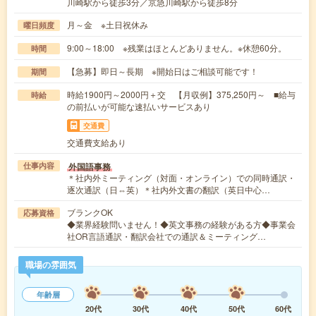
川崎駅から徒歩3分／京急川崎駅から徒歩8分
月～金 ※土日祝休み
曜日頻度
9:00～18:00 ※残業はほとんどありません。※休憩60分。
時間
【急募】即日～長期 ※開始日はご相談可能です！
期間
時給1900円～2000円＋交 【月収例】375,250円～ ■給与
時給
の前払いが可能な速払いサービスあり
交通費
交通費支給あり
外国語事務
仕事内容
＊社内外ミーティング（対面・オンライン）での同時通訳・
逐次通訳（日⇔英）＊社内外文書の翻訳（英日中心…
ブランクOK
応募資格
◆業界経験問いません！◆英文事務の経験がある方◆事業会
社OR言語通訳・翻訳会社での通訳＆ミーティング…
職場の雰囲気
年齢層
20代
30代
40代
50代
60代