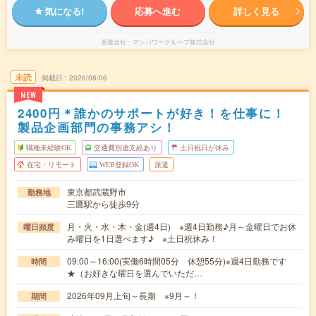
気になる!
応募へ進む
詳しく見る
派遣会社
マンパワーグループ株式会社
未読
掲載日
2026/08/06
NEW
2400円＊誰かのサポートが好き！を仕事に！
製品企画部門の事務アシ！
職種未経験OK
交通費別途支給あり
土日祝日が休み
在宅・リモート
WEB登録OK
派遣
東京都武蔵野市
勤務地
三鷹駅から徒歩9分
月・火・水・木・金(週4日) ※週4日勤務♪月～金曜日でお休
曜日頻度
み曜日を1日選べます♪ ※土日祝休み！
09:00～16:00(実働6時間05分 休憩55分)※週4日勤務です
時間
★（お好きな曜日を選んでいただ…
2026年09月上旬～長期 ※9月～！
期間