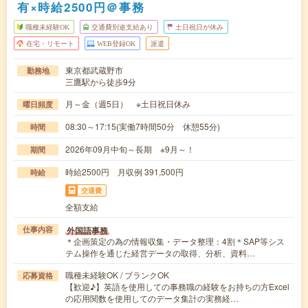
有×時給2500円＠事務
職種未経験OK
交通費別途支給あり
土日祝日が休み
在宅・リモート
WEB登録OK
派遣
東京都武蔵野市
勤務地
三鷹駅から徒歩9分
月～金（週5日） ※土日祝日休み
曜日頻度
08:30～17:15(実働7時間50分 休憩55分)
時間
2026年09月中旬～長期 ※9月～！
期間
時給2500円 月収例 391,500円
時給
交通費
全額支給
外国語事務
仕事内容
＊企画策定の為の情報収集・データ整理：4割＊SAP等シス
テム操作を通じた経営データの取得、分析、資料…
職種未経験OK / ブランクOK
応募資格
【歓迎♪】英語を使用しての事務職の経験をお持ちの方Excel
の応用関数を使用してのデータ集計の実務経…