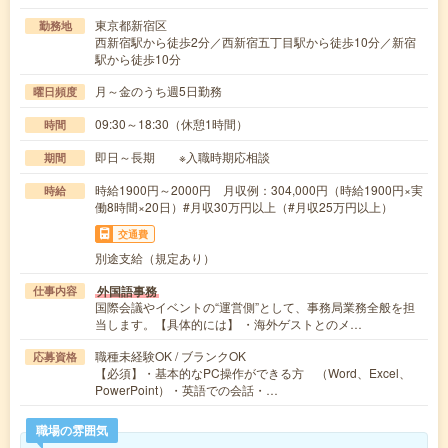
東京都新宿区
勤務地
西新宿駅から徒歩2分／西新宿五丁目駅から徒歩10分／新宿
駅から徒歩10分
月～金のうち週5日勤務
曜日頻度
09:30～18:30（休憩1時間）
時間
即日～長期 ※入職時期応相談
期間
時給1900円～2000円 月収例：304,000円（時給1900円×実
時給
働8時間×20日）#月収30万円以上（#月収25万円以上）
交通費
別途支給（規定あり）
外国語事務
仕事内容
国際会議やイベントの“運営側”として、事務局業務全般を担
当します。【具体的には】 ・海外ゲストとのメ…
職種未経験OK / ブランクOK
応募資格
【必須】・基本的なPC操作ができる方 （Word、Excel、
PowerPoint）・英語での会話・…
職場の雰囲気