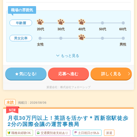
職場の雰囲気
年齢層
20代
30代
40代
50代
60代
男女比率
女性
男性
もっと見る
気になる!
応募へ進む
詳しく見る
派遣会社
株式会社フェローシップ
未読
掲載日
2026/08/06
NEW
月収30万円以上！英語を活かす＊西新宿駅徒歩
2分の国際会議の運営事務局
職種未経験OK
交通費別途支給あり
土日祝日が休み
派遣