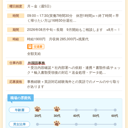
月～金（週5日）
曜日頻度
09:00～17:30(実働7時間30分 休憩1時間)※＜終了時間＞早
時間
く帰りたい方は16時30分退社…
2026年08月中旬～長期 9月開始もご相談します ※8月～！
期間
時給1900円 月収例 285,000円+残業代
時給
交通費
全額支給
外国語事務
仕事内容
＊受注内容確認＊社内部署への依頼・連携＊書類作成/チェッ
ク＊輸入書類受領後の対応＊送金処理・データ処…
事務経験＋英語対応経験海外との英語でのメールのやり取り
応募資格
があります
職場の雰囲気
年齢層
20代
30代
40代
50代
60代
男女比率