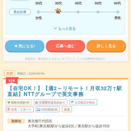
20代
30代
40代
50代
60代
男女比率
女性
男性
もっと見る
気になる!
応募へ進む
詳しく見る
派遣会社
株式会社トヨタエンタプライズ（トヨタ自動車出資会社）
未読
掲載日
2026/08/06
NEW
【在宅OK！】【週2～リモート！月収32万↑駅
直結】NTTグループで英文事務
職種未経験OK
交通費別途支給あり
土日祝日が休み
在宅・リモート
WEB登録OK
派遣
東京都千代田区
勤務地
大手町(東京都)駅から徒歩2分／東京駅から徒歩10分