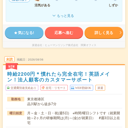
活気がある
しずか
もっと見る
気になる!
応募へ進む
詳しく見る
派遣会社
ヒューマンリソシア株式会社 関東オフィス
未読
掲載日
2026/08/06
NEW
時給2200円＊慣れたら完全在宅！英語メイ
ン！法人顧客のカスタマーサポート
交通費別途支給あり
在宅・リモート
WEB登録OK
派遣
東京都港区
勤務地
品川駅から徒歩7分
月～金・土・日・祝(週5日) ※時間/曜日シフトです（就業開
曜日頻度
始～2ヶ月の研修期間は(月)～(金)が就業日） #週3日以上在
宅