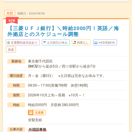
未読
掲載日
2026/08/06
NEW
【三菱ＵＦＪ銀行】＼時給2000円！英語／海
外拠店とのスケジュール調整
交通費別途支給あり
土日祝日が休み
残業なし
WEB登録OK
派遣
東京都千代田区
勤務地
麹町駅から徒歩5分／四ツ谷駅から徒歩7分
月～金（週5日） ※土日祝は完全なお休みです。
曜日頻度
09:00～17:00(実働7時間 休憩1時間)
時間
2026年10月上旬～長期 ※10月～！
期間
時給2000円 月収例 280,000円
時給
交通費
全額支給
外国語事務
仕事内容