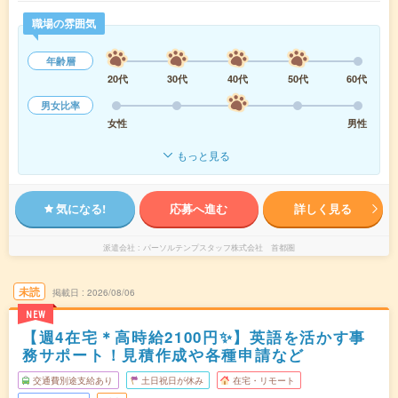
職場の雰囲気
年齢層
20代
30代
40代
50代
60代
男女比率
女性
男性
もっと見る
気になる!
応募へ進む
詳しく見る
派遣会社
パーソルテンプスタッフ株式会社 首都圏
未読
掲載日
2026/08/06
NEW
【週4在宅＊高時給2100円✨】英語を活かす事
務サポート！見積作成や各種申請など
交通費別途支給あり
土日祝日が休み
在宅・リモート