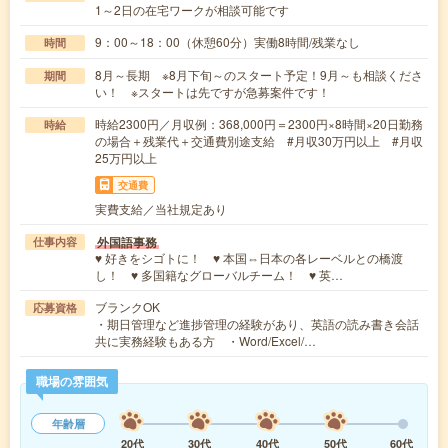
1～2日の在宅ワークが相談可能です
9：00～18：00（休憩60分）実働8時間/残業なし
時間
8月～長期 ※8月下旬～のスタート予定！9月～も相談くださ
期間
い！ ※スタートは先ですが急募案件です！
時給2300円／月収例：368,000円＝2300円×8時間×20日勤務
時給
の場合＋残業代＋交通費別途支給 #月収30万円以上 #月収
25万円以上
交通費
実費支給／当社規定あり
外国語事務
仕事内容
♥ 好きをシゴトに！ ♥ 本国⇔日本の各レーベルとの橋渡
し！ ♥ 多国籍なグローバルチーム！ ♥ 英…
ブランクOK
応募資格
・期日管理など進捗管理の経験があり、英語の読み書き会話
共に実務経験もある方 ・Word/Excel/…
職場の雰囲気
年齢層
20代
30代
40代
50代
60代