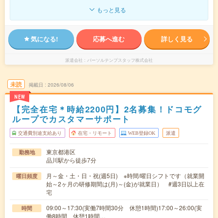
もっと見る
気になる!
応募へ進む
詳しく見る
派遣会社
パーソルテンプスタッフ株式会社
未読
掲載日
2026/08/06
NEW
【完全在宅＊時給2200円】2名募集！ドコモグ
ループでカスタマーサポート
交通費別途支給あり
在宅・リモート
WEB登録OK
派遣
東京都港区
勤務地
品川駅から徒歩7分
月～金・土・日・祝(週5日) ※時間/曜日シフトです（就業開
曜日頻度
始～2ヶ月の研修期間は(月)～(金)が就業日） #週3日以上在
宅
09:00～17:30(実働7時間30分 休憩1時間)17:00～26:00(実
時間
働8時間 休憩1時間…