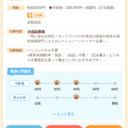
時給2200円 ◆月収例：338,000円＋残業代（21日換算）
時給
交通費
全額支給
外国語事務
仕事内容
＊問い合わせ対応＊ネットワークの不具合の症状や状況を海
外技術部門へエスカレーション＊パートナー企業へ…
パソコンスキル不要
応募資格
※業界未経験OK！英語：（会話）不要／（読み書き）ビジネ
ス文書英語を使って働きたい方におすすめです！…
職場の雰囲気
年齢層
20代
30代
40代
50代
60代
男女比率
女性
男性
もっと見る