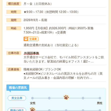
月～金（土日祝休み）
曜日頻度
★9:00～17:30（休憩時間 12:00～13:00）
時間
2026年9月～長期
期間
1,950円【月収例】約326,000円（時給1,950円×実働
時給
7.50h×21日+残業10h）+交通費
交通費
通勤交通費の支給あり（当社規定による）
外国語事務
仕事内容
大手通信サービス会社で、モバイル対応アシスタントをご担
当いただきます。駅直結の綺麗なオフィス！週2～…
職種未経験OK / ブランクOK
応募資格
●未経験OK●ビジネスレベルの英語スキルをお持ちの方（英
文メールの読み書き・会議内容の理解・社内での…
職場の雰囲気
男女比率
女性
男性
職場の様子