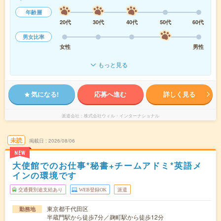
年齢層
20代
30代
40代
50代
60代
男女比率
女性
男性
もっと見る
気になる!
応募へ進む
詳しく見る
派遣会社
株式会社ウィル・インターナショナル
未読
掲載日
2026/08/06
NEW
大使館でのお仕事*秘書+チームアドミ*英語メ
インの環境です
交通費別途支給あり
WEB登録OK
派遣
東京都千代田区
勤務地
半蔵門駅から徒歩7分／麹町駅から徒歩12分