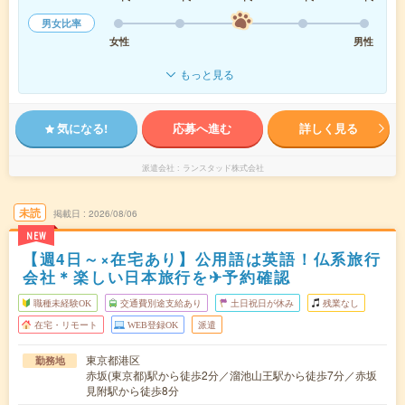
男女比率
女性
男性
もっと見る
気になる!
応募へ進む
詳しく見る
派遣会社
ランスタッド株式会社
未読
掲載日
2026/08/06
NEW
【週4日～×在宅あり】公用語は英語！仏系旅行
会社＊楽しい日本旅行を✈予約確認
職種未経験OK
交通費別途支給あり
土日祝日が休み
残業なし
在宅・リモート
WEB登録OK
派遣
東京都港区
勤務地
赤坂(東京都)駅から徒歩2分／溜池山王駅から徒歩7分／赤坂
見附駅から徒歩8分