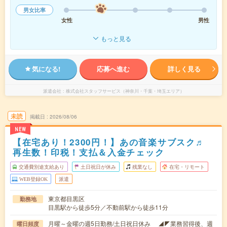
男女比率
女性
男性
もっと見る
気になる!
応募へ進む
詳しく見る
派遣会社
株式会社スタッフサービス（神奈川・千葉・埼玉エリア）
未読
掲載日
2026/08/06
NEW
【在宅あり！2300円！】あの音楽サブスク♬
再生数！印税！支払＆入金チェック
交通費別途支給あり
土日祝日が休み
残業なし
在宅・リモート
WEB登録OK
派遣
東京都目黒区
勤務地
目黒駅から徒歩5分／不動前駅から徒歩11分
月曜～金曜の週5日勤務/土日祝日休み ◢◤業務習得後、週
曜日頻度