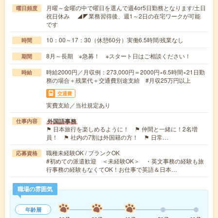
月曜～金曜の中で曜日を選んで週4or5日勤務となります/土日
曜日頻度
祝日休み ◢◤業務習得後、週1～2日の在宅ワークが可能
です
10：00～17：30（休憩60分）実働6.5時間/残業なし
時間
8月～長期 ※急募！ ※スタート日はご相談ください！
期間
時給2000円／月収例：273,000円＝2000円×6.5時間×21日勤
時給
務の場合＋残業代＋交通費別途支給 #月収25万円以上
交通費
実費支給／当社規定あり
外国語事務
仕事内容
⚑ 日本旅行を楽しめるように！ ⚑ 仲間と一緒に！2名増
員！ ⚑ 社内の7割は外国籍の方！ ⚑ 日常…
職種未経験OK / ブランクOK
応募資格
#初めての派遣歓迎 ＜未経験OK＞ ・英文事務の経験も旅
行事務の経験もなくてOK！お仕事で英語＆日本…
職場の雰囲気
年齢層