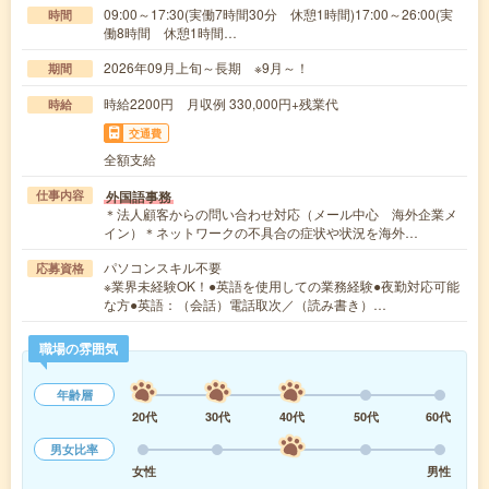
09:00～17:30(実働7時間30分 休憩1時間)17:00～26:00(実
時間
働8時間 休憩1時間…
2026年09月上旬～長期 ※9月～！
期間
時給2200円 月収例 330,000円+残業代
時給
交通費
全額支給
外国語事務
仕事内容
＊法人顧客からの問い合わせ対応（メール中心 海外企業メ
イン）＊ネットワークの不具合の症状や状況を海外…
パソコンスキル不要
応募資格
※業界未経験OK！●英語を使用しての業務経験●夜勤対応可能
な方●英語：（会話）電話取次／（読み書き）…
職場の雰囲気
年齢層
20代
30代
40代
50代
60代
男女比率
女性
男性