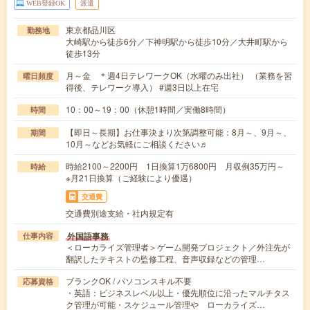
WEB登録OK
派遣
東京都品川区
勤務地
大崎駅から徒歩6分／下神明駅から徒歩10分／大井町駅から
徒歩13分
月～金 ＊週4日テレワークOK（水曜のみ出社） （業務を習
曜日頻度
得後、テレワーク導入） #週3日以上在宅
10：00～19：00（休憩1時間／実働8時間）
時間
【即日～長期】お仕事決まり次第調整可能：8月～、9月～、
期間
10月～などお気軽にご相談ください♬
時給2100～2200円 1日換算1万6800円 月収例35万円～
時給
※月21日換算（ご経験により優遇）
交通費
交通費別途支給・社内規定有
外国語事務
仕事内容
＜ローカライズ管理者＞ゲーム開発プロジェクト／外注先が
翻訳したテキストの監修工程、音声収録などの管理…
ブランクOK / パソコンスキル不要
応募資格
・英語：ビジネスレベル以上・優先順位に沿ったマルチタス
ク管理が可能・スケジュール管理や ローカライズ…