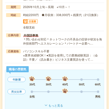
2026年10月上旬～長期 ※10月～！
期間
時給2200円 ◆月収例：338,000円＋残業代（21日換算）
時給
交通費
全額支給
外国語事務
仕事内容
＊問い合わせ対応＊ネットワークの不具合の症状や状況を海
外技術部門へエスカレーション＊パートナー企業へ…
パソコンスキル不要
応募資格
※業界未経験OK！●英語を使用しての業務経験英語：（会
話）不要／（読み書き）ビジネス文書英語を使って…
職場の雰囲気
年齢層
20代
30代
40代
50代
60代
男女比率
女性
男性
もっと見る