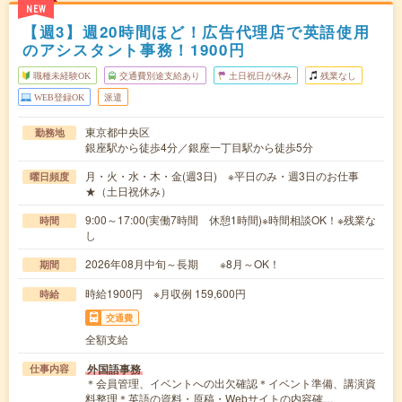
NEW
【週3】週20時間ほど！広告代理店で英語使用
のアシスタント事務！1900円
職種未経験OK
交通費別途支給あり
土日祝日が休み
残業なし
WEB登録OK
派遣
東京都中央区
勤務地
銀座駅から徒歩4分／銀座一丁目駅から徒歩5分
月・火・水・木・金(週3日) ※平日のみ・週3日のお仕事
曜日頻度
★（土日祝休み）
9:00～17:00(実働7時間 休憩1時間)※時間相談OK！※残業な
時間
し
2026年08月中旬～長期 ※8月～OK！
期間
時給1900円 ※月収例 159,600円
時給
交通費
全額支給
外国語事務
仕事内容
＊会員管理、イベントへの出欠確認＊イベント準備、講演資
料整理＊英語の資料・原稿・Webサイトの内容確…