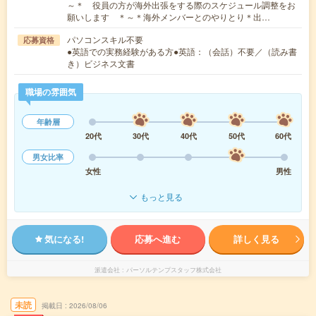
～＊ 役員の方が海外出張をする際のスケジュール調整をお
願いします ＊～＊海外メンバーとのやりとり＊出…
パソコンスキル不要
応募資格
●英語での実務経験がある方●英語：（会話）不要／（読み書
き）ビジネス文書
職場の雰囲気
年齢層
20代
30代
40代
50代
60代
男女比率
女性
男性
もっと見る
気になる!
応募へ進む
詳しく見る
派遣会社
パーソルテンプスタッフ株式会社
未読
掲載日
2026/08/06