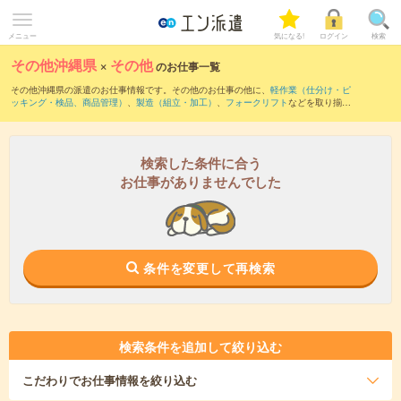
メニュー
気になる!
ログイン
検索
その他沖縄県
×
その他
のお仕事一覧
その他沖縄県の派遣のお仕事情報です。その他のお仕事の他に、
軽作業（仕分け・ピ
ッキング・検品、商品管理）
、
製造（組立・加工）
、
フォークリフト
などを取り揃え
ています。さらに、
短期
・
単発
などの期間や、
職種未経験OK
などのこだわり条件で絞
り込んでいただけます。
検索した条件に合う
お仕事がありませんでした
条件を変更して再検索
検索条件を追加して絞り込む
こだわり
でお仕事情報を絞り込む