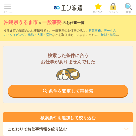
メニュー
気になる!
ログイン
検索
沖縄県うるま市
×
一般事務
のお仕事一覧
うるま市の派遣のお仕事情報です。一般事務のお仕事の他に、
営業事務
、
データ入
力・タイピング
、
総務・人事・労務
などを取り揃えています。さらに、
短期
・
単発
な
どの期間や、
職種未経験OK
などのこだわり条件で絞り込んでいただけます。職種辞
典：
一般事務のお仕事とは？とは？
検索した条件に合う
お仕事がありませんでした
条件を変更して再検索
検索条件を追加して絞り込む
こだわり
でお仕事情報を絞り込む