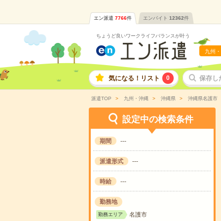
エン派遣
7766
件
エンバイト
12362
件
ちょうど良いワークライフバランスが叶う
九州・
気になる！リスト
0
保存し
派遣TOP
九州・沖縄
沖縄県
沖縄県名護市
設定中の検索条件
期間
---
派遣形式
---
時給
---
勤務地
名護市
勤務エリア