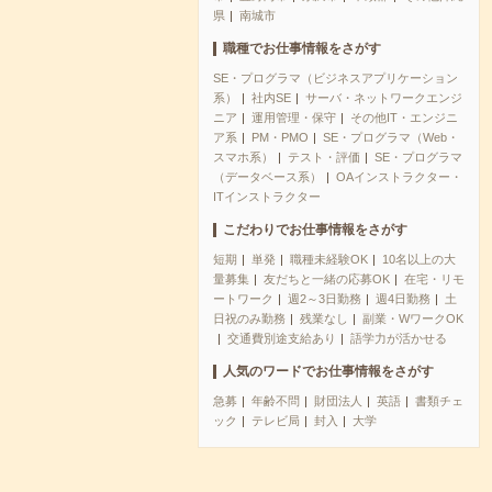
県
南城市
職種でお仕事情報をさがす
SE・プログラマ（ビジネスアプリケーション
系）
社内SE
サーバ・ネットワークエンジ
ニア
運用管理・保守
その他IT・エンジニ
ア系
PM・PMO
SE・プログラマ（Web・
スマホ系）
テスト・評価
SE・プログラマ
（データベース系）
OAインストラクター・
ITインストラクター
こだわりでお仕事情報をさがす
短期
単発
職種未経験OK
10名以上の大
量募集
友だちと一緒の応募OK
在宅・リモ
ートワーク
週2～3日勤務
週4日勤務
土
日祝のみ勤務
残業なし
副業・WワークOK
交通費別途支給あり
語学力が活かせる
人気のワードでお仕事情報をさがす
急募
年齢不問
財団法人
英語
書類チェ
ック
テレビ局
封入
大学