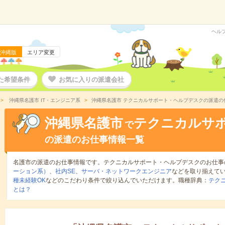
ヘル
沖縄版
エリア変更
た希望条件
お気に入りの派遣会社
沖縄県名護市 IT・エンジニア系
沖縄県名護市 テクニカルサポート・ヘルプデスクの派遣の
沖縄県名護市
テクニカルサ
で
の派遣のお仕事情報一覧
名護市の派遣のお仕事情報です。テクニカルサポート・ヘルプデスクのお仕事
ーション系）
、
社内SE
、
サーバ・ネットワークエンジニア
などを取り揃えて
種未経験OK
などのこだわり条件で絞り込んでいただけます。職種辞典：
テク
とは？