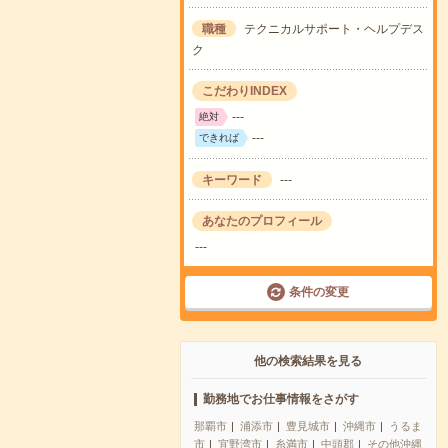
職種
テクニカルサポート・ヘルプデス
ク
こだわりINDEX
---
絶対
---
できれば
キーワード
---
あなたのプロフィール
---
条件の変更
他の検索結果を見る
勤務地でお仕事情報をさがす
那覇市
浦添市
豊見城市
沖縄市
うるま
市
宜野湾市
糸満市
中頭郡
その他沖縄