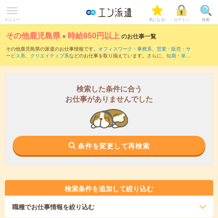
メニュー
気になる!
ログイン
検索
その他鹿児島県
×
時給850円以上
のお仕事一覧
その他鹿児島県の派遣のお仕事情報です。
オフィスワーク・事務系
、
営業・販売・サ
ービス系
、
クリエイティブ系
などのお仕事を取り揃えています。さらに、
短期
・
単発
などの期間や、
職種未経験OK
などのこだわり条件で絞り込んでいただけます。
時給
1050円以上
・
1800円以上
の求人はこちら
当サイトでは法令を遵守し、最低賃金以上の求人のみを掲載しています。
検索した条件に合う
お仕事がありませんでした
条件を変更して再検索
検索条件を追加して絞り込む
職種
でお仕事情報を絞り込む