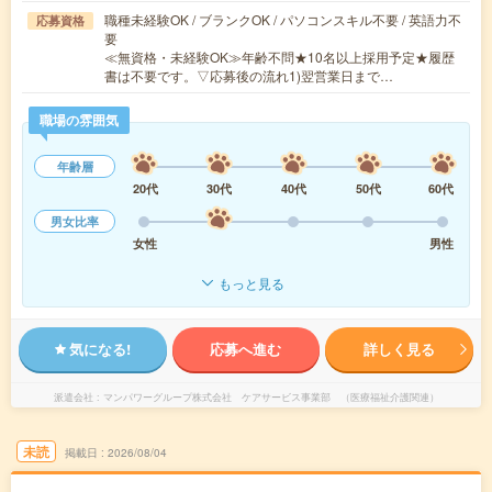
職種未経験OK / ブランクOK / パソコンスキル不要 / 英語力不
応募資格
要
≪無資格・未経験OK≫年齢不問★10名以上採用予定★履歴
書は不要です。▽応募後の流れ1)翌営業日まで…
職場の雰囲気
年齢層
20代
30代
40代
50代
60代
男女比率
女性
男性
もっと見る
気になる!
応募へ進む
詳しく見る
派遣会社
マンパワーグループ株式会社 ケアサービス事業部 （医療福祉介護関連）
未読
掲載日
2026/08/04