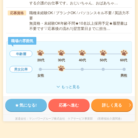
する介護のお仕事です。おじいちゃん、おばあちゃ…
職種未経験OK / ブランクOK / パソコンスキル不要 / 英語力不
応募資格
要
無資格・未経験OK年齢不問★10名以上採用予定★履歴書は
不要です▽応募後の流れ1)翌営業日までに担当…
職場の雰囲気
年齢層
20代
30代
40代
50代
60代
男女比率
女性
男性
もっと見る
気になる!
応募へ進む
詳しく見る
派遣会社
マンパワーグループ株式会社 ケアサービス事業部 （医療福祉介護関連）