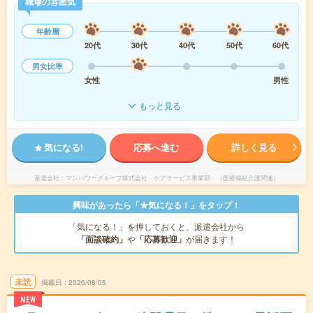
職場の雰囲気
年齢層
20代
30代
40代
50代
60代
男女比率
女性
男性
もっと見る
気になる!
応募へ進む
詳しく見る
派遣会社
マンパワーグループ株式会社 ケアサービス事業部 （医療福祉介護関連）
興味があったら「★気になる！」をタップ！
「気になる！」を押しておくと、派遣会社から
「面談確約」
や
「応募歓迎」
が届きます！
未読
掲載日
2026/08/05
NEW