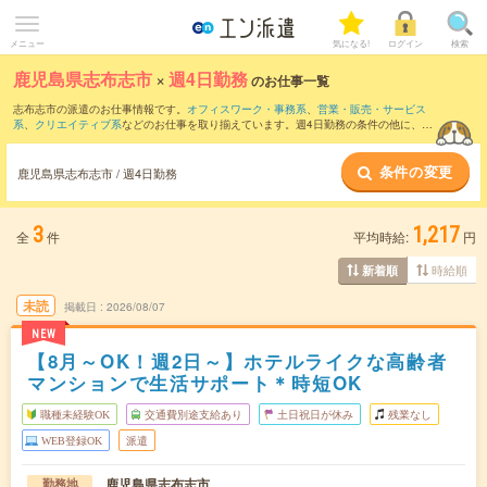
メニュー
気になる!
ログイン
検索
鹿児島県志布志市
×
週4日勤務
のお仕事一覧
志布志市の派遣のお仕事情報です。
オフィスワーク・事務系
、
営業・販売・サービス
系
、
クリエイティブ系
などのお仕事を取り揃えています。週4日勤務の条件の他に、
交
通費別途支給あり
、
職種未経験OK
、
友だちと一緒の応募OK
などのこだわり条件も取
り揃えています。
条件の変更
鹿児島県志布志市 / 週4日勤務
3
1,217
全
件
平均時給:
円
時給順
新着順
未読
掲載日
2026/08/07
NEW
【8月～OK！週2日～】ホテルライクな高齢者
マンションで生活サポート＊時短OK
職種未経験OK
交通費別途支給あり
土日祝日が休み
残業なし
WEB登録OK
派遣
鹿児島県志布志市
勤務地