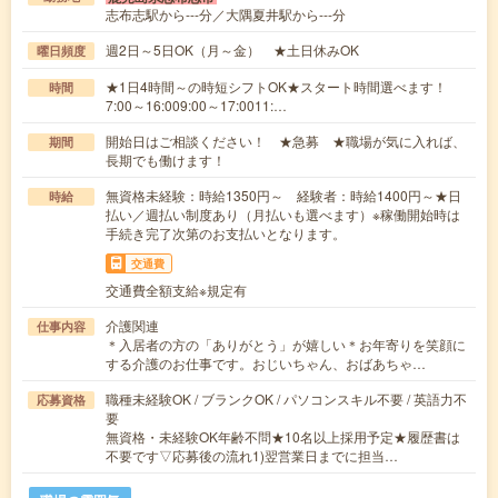
志布志駅から---分／大隅夏井駅から---分
週2日～5日OK（月～金） ★土日休みOK
曜日頻度
★1日4時間～の時短シフトOK★スタート時間選べます！
時間
7:00～16:009:00～17:0011:…
開始日はご相談ください！ ★急募 ★職場が気に入れば、
期間
長期でも働けます！
無資格未経験：時給1350円～ 経験者：時給1400円～★日
時給
払い／週払い制度あり（月払いも選べます）※稼働開始時は
手続き完了次第のお支払いとなります。
交通費
交通費全額支給※規定有
介護関連
仕事内容
＊入居者の方の「ありがとう」が嬉しい＊お年寄りを笑顔に
する介護のお仕事です。おじいちゃん、おばあちゃ…
職種未経験OK / ブランクOK / パソコンスキル不要 / 英語力不
応募資格
要
無資格・未経験OK年齢不問★10名以上採用予定★履歴書は
不要です▽応募後の流れ1)翌営業日までに担当…