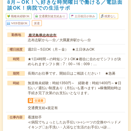
8月～OK！＼好きな時間曜日で働ける／電話面
談OK！病院での生活サポ
職種未経験OK
交通費別途支給あり
土日祝日が休み
残業なし
WEB登録OK
派遣
鹿児島県志布志市
勤務地
志布志駅から---分／大隅夏井駅から---分
週2日～5日OK（月～金） ★土日休みOK
曜日頻度
★1日4時間～の時短シフトOK★都合に合わせてシフトが決
時間
められますシフト例：7：00～16：009：…
長期のお仕事です。開始日はご相談ください！ ★急募
期間
無資格未経験：時給1350円～ 経験者：時給1400円～★日
時給
払い／週払い制度あり（月払いも選べます）※稼働開始時は
手続き完了次第のお支払いとなります。
交通費
交通費支給※規定有
看護助手
仕事内容
≪病院でちょっとしたお手伝い≫○シーツの交換やベッドメ
イキング〇お手洗い・入浴など生活のお手伝い○診…