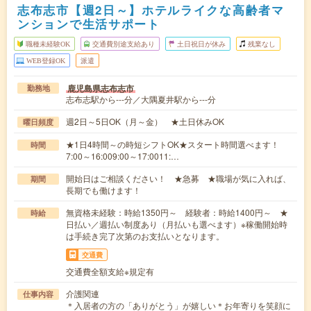
志布志市【週2日～】ホテルライクな高齢者マ
ンションで生活サポート
職種未経験OK
交通費別途支給あり
土日祝日が休み
残業なし
WEB登録OK
派遣
鹿児島県志布志市
勤務地
志布志駅から---分／大隅夏井駅から---分
週2日～5日OK（月～金） ★土日休みOK
曜日頻度
★1日4時間～の時短シフトOK★スタート時間選べます！
時間
7:00～16:009:00～17:0011:…
開始日はご相談ください！ ★急募 ★職場が気に入れば、
期間
長期でも働けます！
無資格未経験：時給1350円～ 経験者：時給1400円～ ★
時給
日払い／週払い制度あり（月払いも選べます）※稼働開始時
は手続き完了次第のお支払いとなります。
交通費
交通費全額支給※規定有
介護関連
仕事内容
＊入居者の方の「ありがとう」が嬉しい＊お年寄りを笑顔に