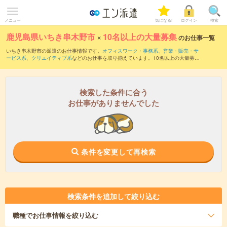
メニュー
気になる!
ログイン
検索
鹿児島県いちき串木野市
×
10名以上の大量募集
のお仕事一覧
いちき串木野市の派遣のお仕事情報です。
オフィスワーク・事務系
、
営業・販売・サ
ービス系
、
クリエイティブ系
などのお仕事を取り揃えています。10名以上の大量募集
の条件の他に、
交通費別途支給あり
、
職種未経験OK
、
友だちと一緒の応募OK
などの
こだわり条件も取り揃えています。
検索した条件に合う
お仕事がありませんでした
条件を変更して再検索
検索条件を追加して絞り込む
職種
でお仕事情報を絞り込む