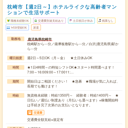
枕崎市【週2日～】ホテルライクな高齢者マン
ションで生活サポート
職種未経験OK
交通費別途支給あり
土日祝日が休み
残業なし
WEB登録OK
派遣
鹿児島県枕崎市
勤務地
枕崎駅から---分／薩摩板敷駅から---分／白沢(鹿児島県)駅か
ら---分
週2日～5日OK（月～金） ★土日休みOK
曜日頻度
★1日4時間～の時短シフトOK★スタート時間選べます！
時間
7:00～16:009:00～17:0011:…
開始日はご相談ください！ ★急募 ★職場が気に入れば、
期間
長期でも働けます！
無資格未経験：時給1350円～ 経験者：時給1400円～ ★
時給
日払い／週払い制度あり（月払いも選べます）※稼働開始時
は手続き完了次第のお支払いとなります。
交通費
交通費全額支給※規定有