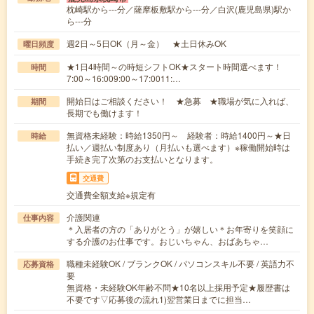
枕崎駅から---分／薩摩板敷駅から---分／白沢(鹿児島県)駅か
ら---分
週2日～5日OK（月～金） ★土日休みOK
曜日頻度
★1日4時間～の時短シフトOK★スタート時間選べます！
時間
7:00～16:009:00～17:0011:…
開始日はご相談ください！ ★急募 ★職場が気に入れば、
期間
長期でも働けます！
無資格未経験：時給1350円～ 経験者：時給1400円～★日
時給
払い／週払い制度あり（月払いも選べます）※稼働開始時は
手続き完了次第のお支払いとなります。
交通費
交通費全額支給※規定有
介護関連
仕事内容
＊入居者の方の「ありがとう」が嬉しい＊お年寄りを笑顔に
する介護のお仕事です。おじいちゃん、おばあちゃ…
職種未経験OK / ブランクOK / パソコンスキル不要 / 英語力不
応募資格
要
無資格・未経験OK年齢不問★10名以上採用予定★履歴書は
不要です▽応募後の流れ1)翌営業日までに担当…