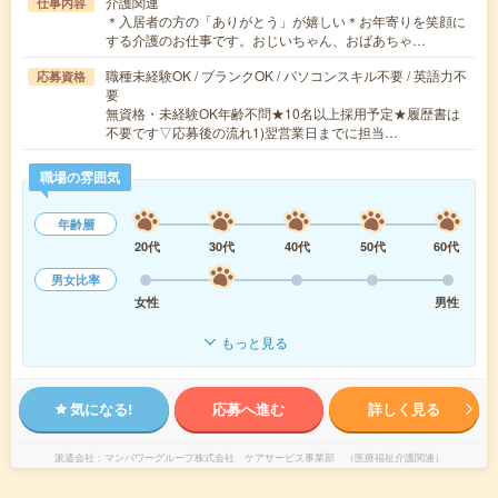
介護関連
仕事内容
＊入居者の方の「ありがとう」が嬉しい＊お年寄りを笑顔に
する介護のお仕事です。おじいちゃん、おばあちゃ…
職種未経験OK / ブランクOK / パソコンスキル不要 / 英語力不
応募資格
要
無資格・未経験OK年齢不問★10名以上採用予定★履歴書は
不要です▽応募後の流れ1)翌営業日までに担当…
職場の雰囲気
年齢層
20代
30代
40代
50代
60代
男女比率
女性
男性
もっと見る
気になる!
応募へ進む
詳しく見る
派遣会社
マンパワーグループ株式会社 ケアサービス事業部 （医療福祉介護関連）