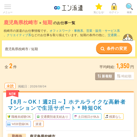
メニュー
気になる!
ログイン
検索
鹿児島県枕崎市
×
短期
のお仕事一覧
枕崎市の派遣のお仕事情報です。
オフィスワーク・事務系
、
営業・販売・サービス系
、
クリエイティブ系
などのお仕事を取り揃えています。短期の条件の他に、
交通費別
途支給あり
、
職種未経験OK
、
友だちと一緒の応募OK
などでもお探し頂けます。
条件の変更
鹿児島県枕崎市 / 短期
2
1,350
全
件
平均時給:
円
時給順
新着順
未読
掲載日
2026/08/04
NEW
【8月～OK！週2日～】ホテルライクな高齢者
マンションで生活サポート＊時短OK
職種未経験OK
交通費別途支給あり
土日祝日が休み
残業なし
WEB登録OK
派遣
鹿児島県枕崎市
勤務地