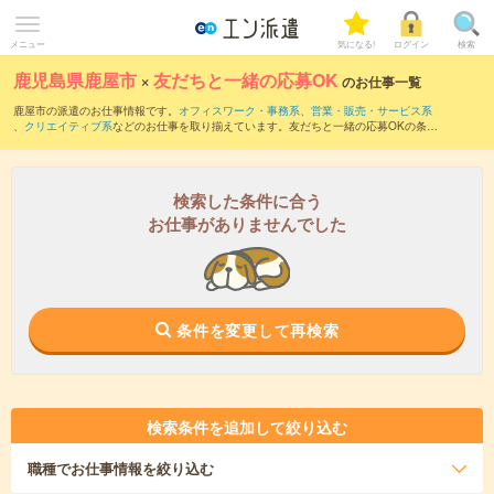
メニュー
気になる!
ログイン
検索
鹿児島県鹿屋市
×
友だちと一緒の応募OK
のお仕事一覧
鹿屋市の派遣のお仕事情報です。
オフィスワーク・事務系
、
営業・販売・サービス系
、
クリエイティブ系
などのお仕事を取り揃えています。友だちと一緒の応募OKの条件
の他に、
交通費別途支給あり
、
職種未経験OK
、
週4日勤務
などのこだわり条件も取り
揃えています。
検索した条件に合う
お仕事がありませんでした
条件を変更して再検索
検索条件を追加して絞り込む
職種
でお仕事情報を絞り込む