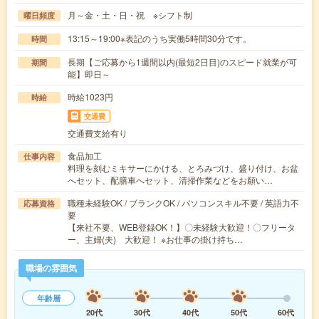
月～金・土・日・祝 ※シフト制
曜日頻度
13:15～19:00※表記のうち実働5時間30分です。
時間
長期【ご応募から1週間以内(最短2日目)のスピード就業が可
期間
能】即日～
時給1023円
時給
交通費
交通費支給有り
食品加工
仕事内容
料理を刻むミキサーにかける、とろみづけ、盛り付け、お盆
へセット、配膳車へセット、清掃作業などをお願い…
職種未経験OK / ブランクOK / パソコンスキル不要 / 英語力不
応募資格
要
【来社不要、WEB登録OK！】〇未経験大歓迎！〇フリータ
ー、主婦(夫) 大歓迎！ ※お仕事の掛け持ち…
職場の雰囲気
年齢層
20代
30代
40代
50代
60代