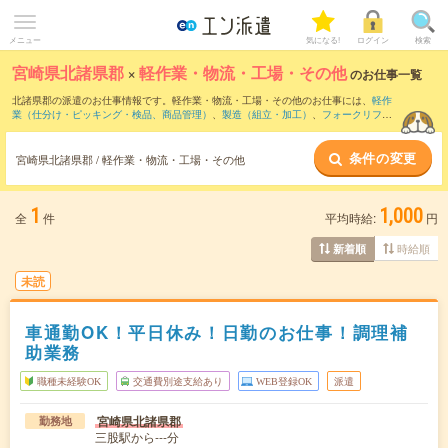
メニュー
気になる!
ログイン
検索
宮崎県北諸県郡
×
軽作業・物流・工場・その他
のお仕事一覧
北諸県郡の派遣のお仕事情報です。軽作業・物流・工場・その他のお仕事には、
軽作
業（仕分け・ピッキング・検品、商品管理）
、
製造（組立・加工）
、
フォークリフト
などがあります。さらに、
短期
・
単発
などの期間や、
職種未経験OK
などのこだわり条
件で絞り込んでいただけます。
条件の変更
宮崎県北諸県郡 / 軽作業・物流・工場・その他
1
1,000
全
件
平均時給:
円
時給順
新着順
未読
車通勤OK！平日休み！日勤のお仕事！調理補
助業務
職種未経験OK
交通費別途支給あり
WEB登録OK
派遣
宮崎県北諸県郡
勤務地
三股駅から---分