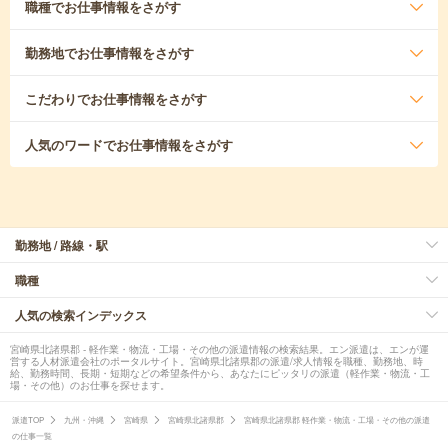
職種
でお仕事情報をさがす
勤務地
でお仕事情報をさがす
こだわり
でお仕事情報をさがす
人気のワード
でお仕事情報をさがす
勤務地 / 路線・駅
職種
人気の検索インデックス
宮崎県北諸県郡 - 軽作業・物流・工場・その他の派遣情報の検索結果。エン派遣は、エンが運
営する人材派遣会社のポータルサイト。宮崎県北諸県郡の派遣/求人情報を職種、勤務地、時
給、勤務時間、長期・短期などの希望条件から、あなたにピッタリの派遣（軽作業・物流・工
場・その他）のお仕事を探せます。
派遣TOP
九州・沖縄
宮崎県
宮崎県北諸県郡
宮崎県北諸県郡 軽作業・物流・工場・その他の派遣
の仕事一覧