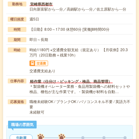
宮崎県西都市
勤務地
日向新富駅から---分／高鍋駅から---分／佐土原駅から---分
週5日
曜日頻度
【日勤】8:00～17:00 休憩60分 [実働]8時間00分
時間
即日～長期
期間
時給1180円 ※交通費全額支給（規定あり） 【月収例】20.3
時給
万円（20日勤務＋残業10h）
交通費
交通費支給あり
軽作業（仕分け・ピッキング・検品、商品管理）
仕事内容
＊製袋機オペレーター業務・食品用製袋機への材料セットや
検品、梱包が主な作業です。・製袋機が材料を自動…
職種未経験OK / ブランクOK / パソコンスキル不要 / 英語力不
応募資格
要
未経験可
職場の雰囲気
年齢層