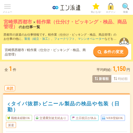
メニュー
気になる!
ログイン
検索
宮崎県西都市
×
軽作業（仕分け・ピッキング・検品、商品
管理）
のお仕事一覧
西都市の派遣のお仕事情報です。軽作業（仕分け・ピッキング・検品、商品管理）の
お仕事の他に、
製造（組立・加工）
、
フォークリフト
、
マシンオペレーター
などを取
り揃えています。さらに、
短期
・
単発
などの期間や、
職種未経験OK
などのこだわり条
件で絞り込んでいただけます。職種辞典：
軽作業（仕分け・ピッキング・検品、商品
宮崎県西都市 / 軽作業（仕分け・ピッキング・検品、商
条件の変更
管理）のお仕事とは？とは？
品管理）
1
1,150
全
件
平均時給:
円
時給順
新着順
未読
<タイパ抜群>ビニール製品の検品や包装（日
勤）
職種未経験OK
交通費別途支給あり
土日祝日が休み
WEB登録OK
派遣