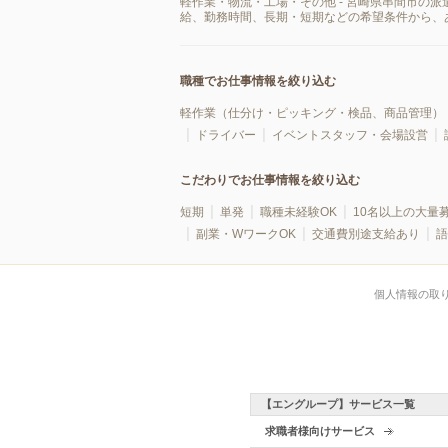
軽作業・物流・工場・その他 - 宮崎県串間市の
給、勤務時間、長期・短期などの希望条件から、
職種でお仕事情報を絞り込む
軽作業（仕分け・ピッキング・検品、商品管理）
ドライバー
イベントスタッフ・会場設営
こだわりでお仕事情報を絞り込む
短期
単発
職種未経験OK
10名以上の大量
副業・WワークOK
交通費別途支給あり
語
個人情報の取
【エングループ】サービス一覧
求職者様向けサービス