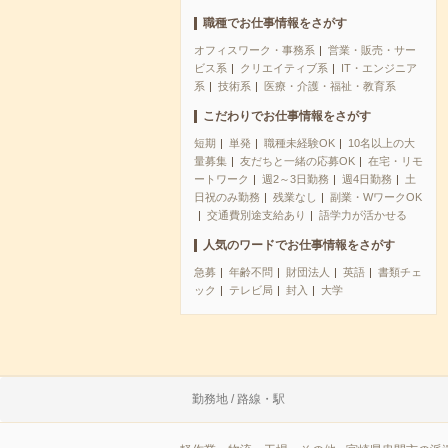
職種でお仕事情報をさがす
オフィスワーク・事務系
営業・販売・サー
ビス系
クリエイティブ系
IT・エンジニア
系
技術系
医療・介護・福祉・教育系
こだわりでお仕事情報をさがす
短期
単発
職種未経験OK
10名以上の大
量募集
友だちと一緒の応募OK
在宅・リモ
ートワーク
週2～3日勤務
週4日勤務
土
日祝のみ勤務
残業なし
副業・WワークOK
交通費別途支給あり
語学力が活かせる
人気のワードでお仕事情報をさがす
急募
年齢不問
財団法人
英語
書類チェ
ック
テレビ局
封入
大学
勤務地 / 路線・駅