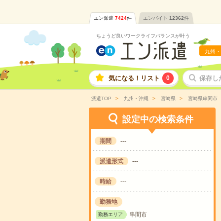
エン派遣
7424
件
エンバイト
12362
件
ちょうど良いワークライフバランスが叶う
九州・
気になる！リスト
0
保存し
派遣TOP
九州・沖縄
宮崎県
宮崎県串間市
設定中の検索条件
期間
---
派遣形式
---
時給
---
勤務地
串間市
勤務エリア