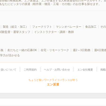
派遣情報の検索結果。エン派遣は、エンが運営する人材派遣会社のポータルサイト。
あなたにピッタリの派遣（軽作業・物流・工場・その他）のお仕事を探せます。
製造（組立・加工）
フォークリフト
マシンオペレーター
食品加工
その
試験監督・選挙スタッフ
インストラクター・講師・教師
募集
友だちと一緒の応募OK
在宅・リモートワーク
週2～3日勤務
週4日勤
学力が活かせる
り扱いについて
ご利用規約
ヘルプ・お問い合わせ
エン会社概要
掲載
ちょうど良いワークライフバランスが叶う
エン派遣