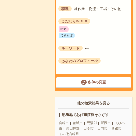
職種
軽作業・物流・工場・その他
こだわりINDEX
---
絶対
---
できれば
キーワード
---
あなたのプロフィール
---
条件の変更
他の検索結果を見る
勤務地でお仕事情報をさがす
宮崎市
都城市
児湯郡
延岡市
えびの
市
東臼杵郡
日南市
日向市
西都市
その他宮崎県