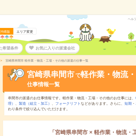
ヘル
沖縄版
エリア変更
た希望条件
お気に入りの派遣会社
宮崎県串間市 軽作業・物流・工場・その他の派遣の仕事一覧
宮崎県串間市
軽作業・物流
で
仕事情報一覧
串間市の派遣のお仕事情報です。軽作業・物流・工場・その他のお仕事には、
理）
、
製造（組立・加工）
、
フォークリフト
などがあります。さらに、
短期
・
わり条件で絞り込んでいただけます。
「
宮崎県串間市
×
軽作業・物流・