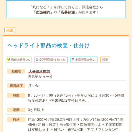
「気になる！」を押しておくと、派遣会社から
「面談確約」
や
「応募歓迎」
が届きます！
未読
ヘッドライト部品の検査・仕分け
職種未経験OK
交通費別途支給あり
土日祝日が休み
派遣
大分県玖珠郡
勤務地
恵良駅から---分
月～金
曜日頻度
8：30～17：00（休憩45分）※生産状況により月30～45時間
時間
程度残業あり※将来的に2交替勤務を…
3か月以上
期間
時給1200円 月収26.2万円以上可 ※内訳／時給1200円×7時間
時給
45分×21日＋残業手当 ※繁忙期・閑散期等によって残業時間
は変動します ＊日払い・仮払いOK（アプリでカンタン申