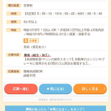
交替制
曜日頻度
【3交替】5：30～14：1014：00～22：4021：00～5：40
時間
3か月以上
期間
時給1210円 ＊日払いOK ＊月収26.1万円以上可能 ※月収内訳
時給
／時給1210円×7時間55分×21日＋残業・深夜手当
交通費
支給（規定あり）
製造（組立・加工）
仕事内容
【未経験歓迎/マシンの操作スタッフ】自動車のエンジンやブ
レーキに使用されるO型のゴム部品を製造する工…
職種未経験OK
応募資格
経験不問
応募へ進む
気になる!
詳しく見る
派遣会社
株式会社日本ケイテム
興味があったら「★気になる！」をタップ！