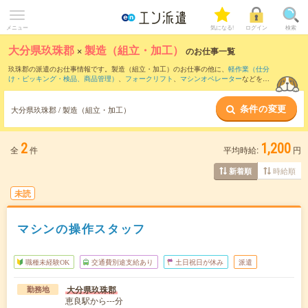
メニュー
気になる!
ログイン
検索
大分県玖珠郡
×
製造（組立・加工）
のお仕事一覧
玖珠郡の派遣のお仕事情報です。製造（組立・加工）のお仕事の他に、
軽作業（仕分
け・ピッキング・検品、商品管理）
、
フォークリフト
、
マシンオペレーター
などを取
り揃えています。さらに、
短期
・
単発
などの期間や、
職種未経験OK
などのこだわり条
件で絞り込んでいただけます。職種辞典：
製造（組立・加工）のお仕事とは？とは？
条件の変更
大分県玖珠郡 / 製造（組立・加工）
2
1,200
全
件
平均時給:
円
時給順
新着順
未読
マシンの操作スタッフ
職種未経験OK
交通費別途支給あり
土日祝日が休み
派遣
大分県玖珠郡
勤務地
恵良駅から---分