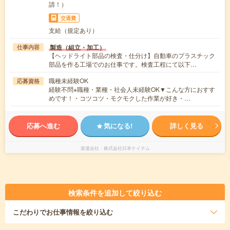
請！）
交通費
支給（規定あり）
製造（組立・加工）
仕事内容
【ヘッドライト部品の検査・仕分け】自動車のプラスチック
部品を作る工場でのお仕事です。検査工程にて以下…
職種未経験OK
応募資格
経験不問※職種・業種・社会人未経験OK▼こんな方におすす
めです！・コツコツ・モクモクした作業が好き・…
応募へ進む
気になる!
詳しく見る
派遣会社
株式会社日本ケイテム
検索条件を追加して絞り込む
こだわり
でお仕事情報を絞り込む