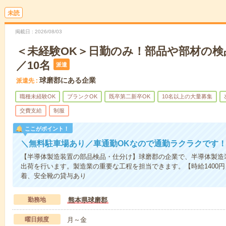
未読
掲載日
2026/08/03
＜未経験OK＞日勤のみ！部品や部材の検
／10名
派遣
球磨郡にある企業
派遣先
職種未経験OK
ブランクOK
既卒第二新卒OK
10名以上の大量募集
交費支給
制服
ここがポイント！
＼無料駐車場あり／車通勤OKなので通勤ラクラクです
【半導体製造装置の部品検品・仕分け】球磨郡の企業で、半導体製造
出荷を行います。製造業の重要な工程を担当できます。【時給1400
着、安全靴の貸与あり
勤務地
熊本県球磨郡
曜日頻度
月～金