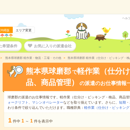
ヘル
沖縄版
エリア変更
た希望条件
お気に入りの派遣会社
熊本県球磨郡 軽作業・物流・工場・その他
熊本県球磨郡 軽作業（仕分け・ピッキング・
熊本県球磨郡
軽作業（仕分
で
品、商品管理）
の派遣のお仕事情報
球磨郡の派遣のお仕事情報です。軽作業（仕分け・ピッキング・検品、商品管
ォークリフト
、
マシンオペレーター
などを取り揃えています。さらに、
短期
・
わり条件で絞り込んでいただけます。職種辞典：
軽作業（仕分け・ピッキング
1
1
1
件中
～
件を表示中