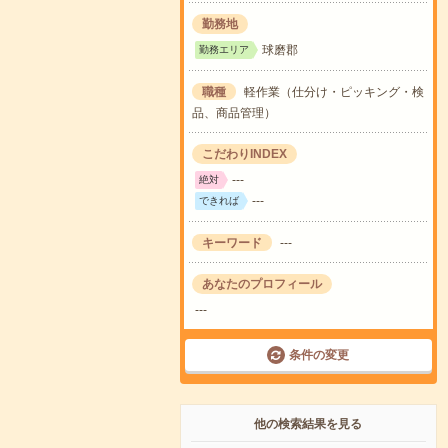
勤務地
球磨郡
勤務エリア
職種
軽作業（仕分け・ピッキング・検
品、商品管理）
こだわりINDEX
---
絶対
---
できれば
キーワード
---
あなたのプロフィール
---
条件の変更
他の検索結果を見る