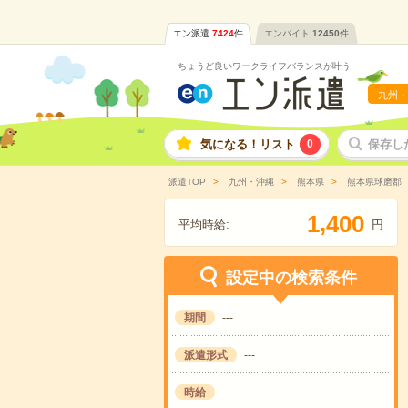
エン派遣
7424
件
エンバイト
12450
件
ちょうど良いワークライフバランスが叶う
九州・
気になる！リスト
0
保存し
派遣TOP
九州・沖縄
熊本県
熊本県球磨郡
,
1
4
0
0
平均時給:
円
設定中の検索条件
期間
---
派遣形式
---
時給
---