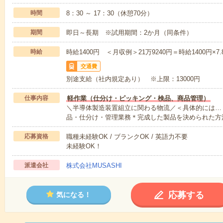
時間
8：30 ～ 17：30（休憩70分）
期間
即日～長期 ※試用期間：2か月（同条件）
時給
時給1400円 ＜月収例＞21万9240円＝時給1400円×7.
交通費
別途支給（社内規定あり） ※上限：13000円
仕事内容
軽作業（仕分け・ピッキング・検品、商品管理）
＼半導体製造装置組立に関わる物流／＜具体的には…
品・仕分け・管理業務＊完成した製品を決められた方
応募資格
職種未経験OK / ブランクOK / 英語力不要
未経験OK！
派遣会社
株式会社MUSASHI
応募する
気になる！