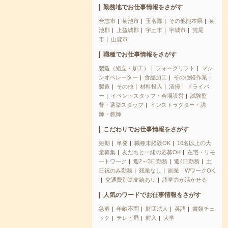
勤務地でお仕事情報をさがす
合志市
菊池市
玉名郡
その他熊本県
菊
池郡
上益城郡
宇土市
宇城市
荒尾
市
山鹿市
職種でお仕事情報をさがす
製造（組立・加工）
フォークリフト
マシ
ンオペレーター
食品加工
その他軽作業・
製造
その他
材料投入
清掃
ドライバ
ー
イベントスタッフ・会場設営
試験監
督・選挙スタッフ
インストラクター・講
師・教師
こだわりでお仕事情報をさがす
短期
単発
職種未経験OK
10名以上の大
量募集
友だちと一緒の応募OK
在宅・リモ
ートワーク
週2～3日勤務
週4日勤務
土
日祝のみ勤務
残業なし
副業・WワークOK
交通費別途支給あり
語学力が活かせる
人気のワードでお仕事情報をさがす
急募
年齢不問
財団法人
英語
書類チェ
ック
テレビ局
封入
大学