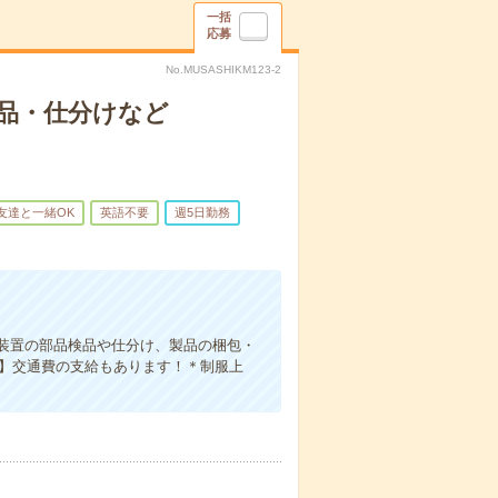
一括
応募
No.MUSASHIKM123-2
品・仕分けなど
友達と一緒OK
英語不要
週5日勤務
！
装置の部品検品や仕分け、製品の梱包・
円】交通費の支給もあります！＊制服上