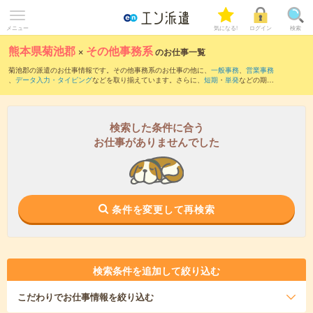
メニュー
気になる!
ログイン
検索
熊本県菊池郡
×
その他事務系
のお仕事一覧
菊池郡の派遣のお仕事情報です。その他事務系のお仕事の他に、
一般事務
、
営業事務
、
データ入力・タイピング
などを取り揃えています。さらに、
短期
・
単発
などの期間
や、
職種未経験OK
などのこだわり条件で絞り込んでいただけます。
検索した条件に合う
お仕事がありませんでした
条件を変更して再検索
検索条件を追加して絞り込む
こだわり
でお仕事情報を絞り込む