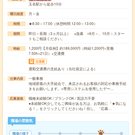
玉名駅から徒歩10分
月～金
曜日頻度
★8:30～17:00（休憩時間 12:00～13:00）
時間
即日～長期（3ヵ月以上） ※急募 ○9月～、10月～スター
期間
トもご相談ください。
1,200円【月収例】約189,000円（時給1,200円×実働
時給
7.50h×21日）+交通費
交通費
通勤交通費の支給あり（当社規定による）
一般事務
仕事内容
地域密着の大手組合で、来店されるお客様の対応や事務手続
きをお願いします。○専用システムを使用したデー…
職種未経験OK / ブランクOK / 英語力不要
応募資格
●未経験OK少しでもご興味がある方は、お気軽に「★気にな
る！」をクリックしてくださいね！但し、「応募…
職場の雰囲気
職場の様子