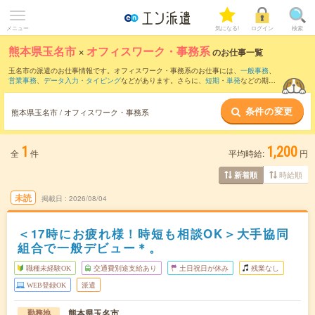
メニュー
気になる!
ログイン
検索
熊本県玉名市
×
オフィスワーク・事務系
のお仕事一覧
玉名市の派遣のお仕事情報です。オフィスワーク・事務系のお仕事には、
一般事務
、
営業事務
、
データ入力・タイピング
などがあります。さらに、
短期
・
単発
などの期間
や、
職種未経験OK
などのこだわり条件で絞り込んでいただけます。
条件の変更
熊本県玉名市 / オフィスワーク・事務系
1
1,200
全
件
平均時給:
円
時給順
新着順
未読
掲載日
2026/08/04
＜17時にお疲れ様！時短も相談OK＞大手協同
組合で一般デビュー＊。
職種未経験OK
交通費別途支給あり
土日祝日が休み
残業なし
WEB登録OK
派遣
熊本県玉名市
勤務地