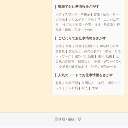
職種でお仕事情報をさがす
オフィスワーク・事務系
営業・販売・サー
ビス系
クリエイティブ系
IT・エンジニア
系
技術系
医療・介護・福祉・教育系
軽
作業・物流・工場・その他
こだわりでお仕事情報をさがす
短期
単発
職種未経験OK
10名以上の大
量募集
友だちと一緒の応募OK
在宅・リモ
ートワーク
週2～3日勤務
週4日勤務
土
日祝のみ勤務
残業なし
副業・WワークOK
交通費別途支給あり
語学力が活かせる
人気のワードでお仕事情報をさがす
急募
年齢不問
財団法人
英語
書類チェ
ック
テレビ局
封入
大学
勤務地 / 路線・駅