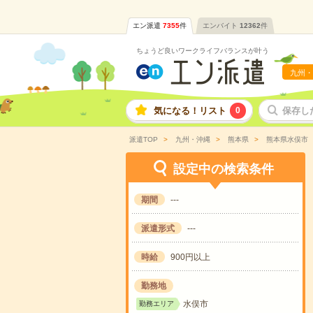
エン派遣
7355
件
エンバイト
12362
件
ちょうど良いワークライフバランスが叶う
九州・
気になる！リスト
0
保存し
派遣TOP
九州・沖縄
熊本県
熊本県水俣市
設定中の検索条件
期間
---
派遣形式
---
時給
900円以上
勤務地
水俣市
勤務エリア