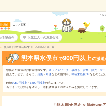
ヘル
沖縄版
エリア変更
た希望条件
お気に入りの派遣会社
熊本県水俣市 時給900円以上の派遣の仕事一覧
熊本県水俣市
900円以上
で
の派遣
水俣市の派遣のお仕事情報です。
オフィスワーク・事務系
、
営業・販売・サー
揃えています。さらに、
短期
・
単発
などの期間や、
職種未経験OK
などのこだ
時給
1050円以上
・
1800円以上
の求人はこちら
当サイトでは法令を遵守し、最低賃金以上の求人のみを掲載しています。
「
熊本県水俣市
×
時給900