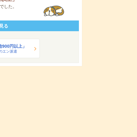
でした。
見る
給900円以上」
のエン派遣