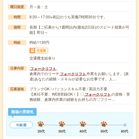
月～金・土
曜日頻度
8:30～17:00※表記のうち実働7時間30分です。
時間
長期【ご応募から1週間以内(最短2日目)のスピード就業が可
期間
能】即日～
時給1130円
時給
交通費
交通費支給有り
フォークリフト
仕事内容
倉庫内でのリーチ
作業をお願いします。(派
フォークリフト
遣)あなたの経験・スキルが必要なお仕事です。人…
ブランクOK / パソコンスキル不要 / 英語力不要
応募資格
【来社不要、WEB登録OK！】〇
の資格・実
フォークリフト
務経験、倉庫内作業の経験をお持ちの方〇フリー…
職場の雰囲気
年齢層
20代
30代
40代
50代
60代