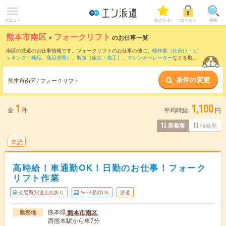
メニュー
気になる!
ログイン
検索
熊本市南区
×
フォークリフト
のお仕事一覧
南区の派遣のお仕事情報です。フォークリフトのお仕事の他に、
軽作業（仕分け・ピ
ッキング・検品、商品管理）
、
製造（組立・加工）
、
マシンオペレーター
などを取り
揃えています。さらに、
短期
・
単発
などの期間や、
職種未経験OK
などのこだわり条件
で絞り込んでいただけます。職種辞典：
フォークリフトのお仕事とは？とは？
条件の変更
熊本市南区 / フォークリフト
1
1,100
全
件
平均時給:
円
時給順
新着順
未読
高時給！車通勤OK！日勤のお仕事！フォーク
リフト作業
交通費別途支給あり
WEB登録OK
派遣
熊本県
熊本市南区
勤務地
西熊本駅から車7分