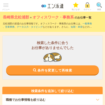
メニュー
気になる!
ログイン
検索
長崎県北松浦郡
×
オフィスワーク・事務系
のお仕事一覧
北松浦郡の派遣のお仕事情報です。オフィスワーク・事務系のお仕事には、
一般事務
、
営業事務
、
データ入力・タイピング
などがあります。さらに、
短期
・
単発
などの期
間や、
職種未経験OK
などのこだわり条件で絞り込んでいただけます。
検索した条件に合う
お仕事がありませんでした
条件を変更して再検索
検索条件を追加して絞り込む
職種
でお仕事情報を絞り込む