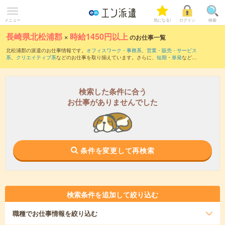
メニュー
気になる!
ログイン
検索
長崎県北松浦郡
×
時給1450円以上
のお仕事一覧
北松浦郡の派遣のお仕事情報です。
オフィスワーク・事務系
、
営業・販売・サービス
系
、
クリエイティブ系
などのお仕事を取り揃えています。さらに、
短期
・
単発
などの
期間や、
職種未経験OK
などのこだわり条件で絞り込んでいただけます。
検索した条件に合う
お仕事がありませんでした
条件を変更して再検索
検索条件を追加して絞り込む
職種
でお仕事情報を絞り込む