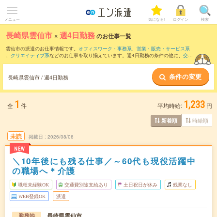
メニュー
気になる!
ログイン
検索
長崎県雲仙市
×
週4日勤務
のお仕事一覧
雲仙市の派遣のお仕事情報です。
オフィスワーク・事務系
、
営業・販売・サービス系
、
クリエイティブ系
などのお仕事を取り揃えています。週4日勤務の条件の他に、
交通
費別途支給あり
、
職種未経験OK
、
友だちと一緒の応募OK
などのこだわり条件も取り
揃えています。
条件の変更
長崎県雲仙市 / 週4日勤務
1
1,233
全
件
平均時給:
円
時給順
新着順
未読
掲載日
2026/08/06
NEW
＼10年後にも残る仕事／～60代も現役活躍中
の職場へ＊介護
職種未経験OK
交通費別途支給あり
土日祝日が休み
残業なし
WEB登録OK
派遣
長崎県雲仙市
勤務地