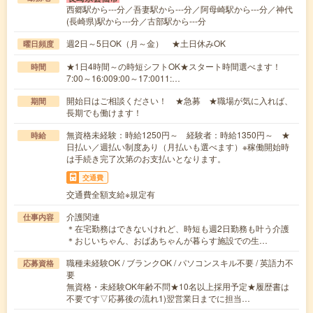
西郷駅から---分／吾妻駅から---分／阿母崎駅から---分／神代
(長崎県)駅から---分／古部駅から---分
週2日～5日OK（月～金） ★土日休みOK
曜日頻度
★1日4時間～の時短シフトOK★スタート時間選べます！
時間
7:00～16:009:00～17:0011:…
開始日はご相談ください！ ★急募 ★職場が気に入れば、
期間
長期でも働けます！
無資格未経験：時給1250円～ 経験者：時給1350円～ ★
時給
日払い／週払い制度あり（月払いも選べます）※稼働開始時
は手続き完了次第のお支払いとなります。
交通費
交通費全額支給※規定有
介護関連
仕事内容
＊在宅勤務はできないけれど、時短も週2日勤務も叶う介護
＊おじいちゃん、おばあちゃんが暮らす施設での生…
職種未経験OK / ブランクOK / パソコンスキル不要 / 英語力不
応募資格
要
無資格・未経験OK年齢不問★10名以上採用予定★履歴書は
不要です▽応募後の流れ1)翌営業日までに担当…