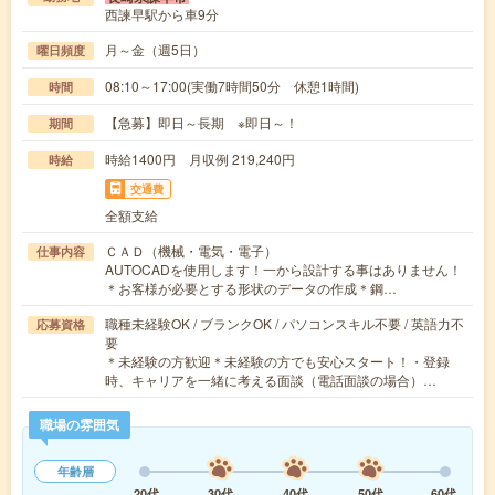
西諫早駅から車9分
月～金（週5日）
曜日頻度
08:10～17:00(実働7時間50分 休憩1時間)
時間
【急募】即日～長期 ※即日～！
期間
時給1400円 月収例 219,240円
時給
交通費
全額支給
ＣＡＤ（機械・電気・電子）
仕事内容
AUTOCADを使用します！一から設計する事はありません！
＊お客様が必要とする形状のデータの作成＊鋼…
職種未経験OK / ブランクOK / パソコンスキル不要 / 英語力不
応募資格
要
＊未経験の方歓迎＊未経験の方でも安心スタート！・登録
時、キャリアを一緒に考える面談（電話面談の場合）…
職場の雰囲気
年齢層
20代
30代
40代
50代
60代