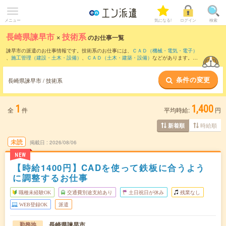
メニュー
気になる!
ログイン
検索
長崎県諫早市
×
技術系
のお仕事一覧
諫早市の派遣のお仕事情報です。技術系のお仕事には、
ＣＡＤ（機械・電気・電子）
、
施工管理（建設・土木・設備）
、
ＣＡＤ（土木・建築・設備）
などがあります。さ
らに、
短期
・
単発
などの期間や、
職種未経験OK
などのこだわり条件で絞り込んでいた
だけます。
条件の変更
長崎県諫早市 / 技術系
1
1,400
全
件
平均時給:
円
時給順
新着順
未読
掲載日
2026/08/06
NEW
【時給1400円】CADを使って鉄板に合うよう
に調整するお仕事
職種未経験OK
交通費別途支給あり
土日祝日が休み
残業なし
WEB登録OK
派遣
長崎県諫早市
勤務地