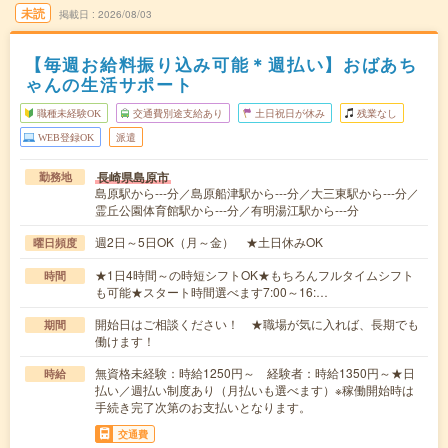
未読
掲載日
2026/08/03
【毎週お給料振り込み可能＊週払い】おばあち
ゃんの生活サポート
職種未経験OK
交通費別途支給あり
土日祝日が休み
残業なし
WEB登録OK
派遣
長崎県島原市
勤務地
島原駅から---分／島原船津駅から---分／大三東駅から---分／
霊丘公園体育館駅から---分／有明湯江駅から---分
週2日～5日OK（月～金） ★土日休みOK
曜日頻度
★1日4時間～の時短シフトOK★もちろんフルタイムシフト
時間
も可能★スタート時間選べます7:00～16:…
開始日はご相談ください！ ★職場が気に入れば、長期でも
期間
働けます！
無資格未経験：時給1250円～ 経験者：時給1350円～★日
時給
払い／週払い制度あり（月払いも選べます）※稼働開始時は
手続き完了次第のお支払いとなります。
交通費