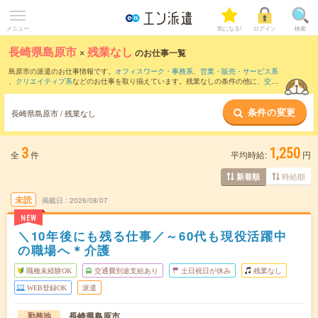
メニュー
気になる!
ログイン
検索
長崎県島原市
×
残業なし
のお仕事一覧
島原市の派遣のお仕事情報です。
オフィスワーク・事務系
、
営業・販売・サービス系
、
クリエイティブ系
などのお仕事を取り揃えています。残業なしの条件の他に、
交通
費別途支給あり
、
職種未経験OK
、
友だちと一緒の応募OK
などのこだわり条件も取り
揃えています。
条件の変更
長崎県島原市 / 残業なし
3
1,250
全
件
平均時給:
円
時給順
新着順
未読
掲載日
2026/08/07
NEW
＼10年後にも残る仕事／～60代も現役活躍中
の職場へ＊介護
職種未経験OK
交通費別途支給あり
土日祝日が休み
残業なし
WEB登録OK
派遣
長崎県島原市
勤務地