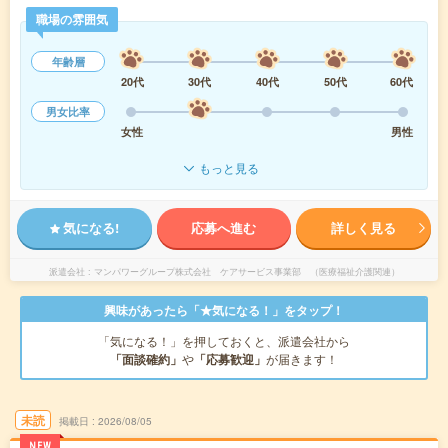
職場の雰囲気
年齢層
20代
30代
40代
50代
60代
男女比率
女性
男性
もっと見る
気になる!
応募へ進む
詳しく見る
派遣会社
マンパワーグループ株式会社 ケアサービス事業部 （医療福祉介護関連）
興味があったら「★気になる！」をタップ！
「気になる！」を押しておくと、派遣会社から
「面談確約」
や
「応募歓迎」
が届きます！
未読
掲載日
2026/08/05
NEW