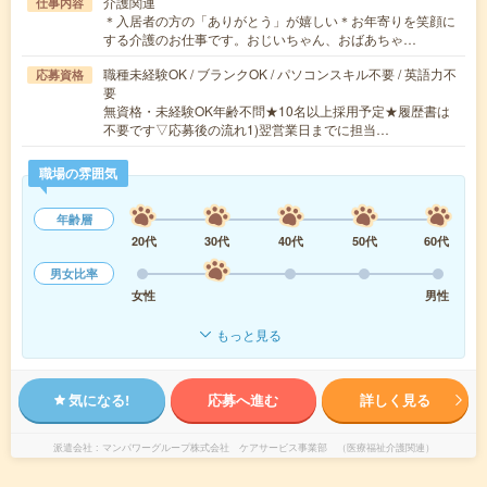
介護関連
仕事内容
＊入居者の方の「ありがとう」が嬉しい＊お年寄りを笑顔に
する介護のお仕事です。おじいちゃん、おばあちゃ…
職種未経験OK / ブランクOK / パソコンスキル不要 / 英語力不
応募資格
要
無資格・未経験OK年齢不問★10名以上採用予定★履歴書は
不要です▽応募後の流れ1)翌営業日までに担当…
職場の雰囲気
年齢層
20代
30代
40代
50代
60代
男女比率
女性
男性
もっと見る
気になる!
応募へ進む
詳しく見る
派遣会社
マンパワーグループ株式会社 ケアサービス事業部 （医療福祉介護関連）