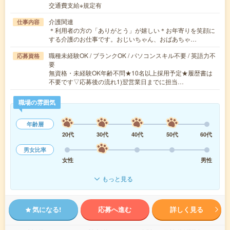
交通費支給※規定有
介護関連
仕事内容
＊利用者の方の「ありがとう」が嬉しい＊お年寄りを笑顔に
する介護のお仕事です。おじいちゃん、おばあちゃ…
職種未経験OK / ブランクOK / パソコンスキル不要 / 英語力不
応募資格
要
無資格・未経験OK年齢不問★10名以上採用予定★履歴書は
不要です▽応募後の流れ1)翌営業日までに担当…
職場の雰囲気
年齢層
20代
30代
40代
50代
60代
男女比率
女性
男性
もっと見る
気になる!
応募へ進む
詳しく見る