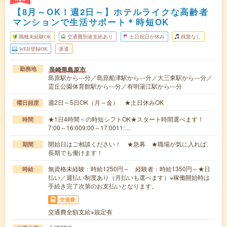
【8月～OK！週2日～】ホテルライクな高齢者
マンションで生活サポート＊時短OK
職種未経験OK
交通費別途支給あり
土日祝日が休み
残業なし
WEB登録OK
派遣
長崎県島原市
勤務地
島原駅から---分／島原船津駅から---分／大三東駅から---分／
霊丘公園体育館駅から---分／有明湯江駅から---分
週2日～5日OK（月～金） ★土日休みOK
曜日頻度
★1日4時間～の時短シフトOK★スタート時間選べます！
時間
7:00～16:009:00～17:0011:…
開始日はご相談ください！ ★急募 ★職場が気に入れば、
期間
長期でも働けます！
無資格未経験：時給1250円～ 経験者：時給1350円～★日
時給
払い／週払い制度あり（月払いも選べます）※稼働開始時は
手続き完了次第のお支払いとなります。
交通費
交通費全額支給※規定有