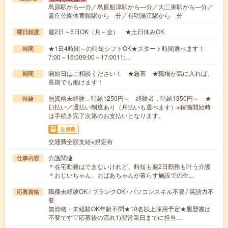
島原駅から---分／島原船津駅から---分／大三東駅から---分／
霊丘公園体育館駅から---分／有明湯江駅から---分
週2日～5日OK（月～金） ★土日休みOK
曜日頻度
★1日4時間～の時短シフトOK★スタート時間選べます！
時間
7:00～16:009:00～17:0011:…
開始日はご相談ください！ ★急募 ★職場が気に入れば、
期間
長期でも働けます！
無資格未経験：時給1250円～ 経験者：時給1350円～ ★
時給
日払い／週払い制度あり（月払いも選べます）※稼働開始時
は手続き完了次第のお支払いとなります。
交通費
交通費全額支給※規定有
介護関連
仕事内容
＊在宅勤務はできないけれど、時短も週2日勤務も叶う介護
＊おじいちゃん、おばあちゃんが暮らす施設での生…
職種未経験OK / ブランクOK / パソコンスキル不要 / 英語力不
応募資格
要
無資格・未経験OK年齢不問★10名以上採用予定★履歴書は
不要です▽応募後の流れ1)翌営業日までに担当…