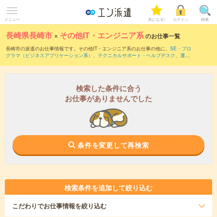
メニュー
気になる!
ログイン
検索
長崎県長崎市
×
その他IT・エンジニア系
のお仕事一覧
長崎市の派遣のお仕事情報です。その他IT・エンジニア系のお仕事の他に、
SE・プロ
グラマ（ビジネスアプリケーション系）
、
テクニカルサポート・ヘルプデスク
、
運用
管理・保守
などを取り揃えています。さらに、
短期
・
単発
などの期間や、
職種未経験
OK
などのこだわり条件で絞り込んでいただけます。
検索した条件に合う
お仕事がありませんでした
条件を変更して再検索
検索条件を追加して絞り込む
こだわり
でお仕事情報を絞り込む