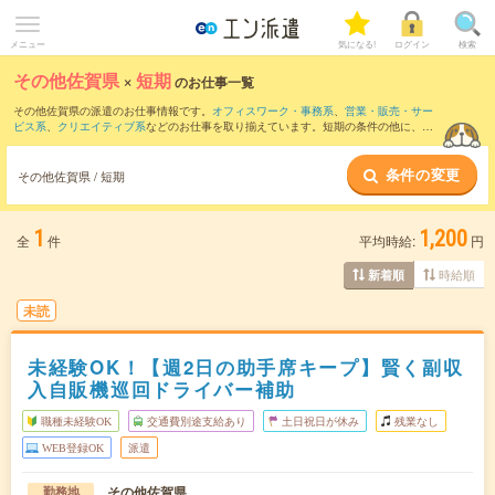
メニュー
気になる!
ログイン
検索
その他佐賀県
×
短期
のお仕事一覧
その他佐賀県の派遣のお仕事情報です。
オフィスワーク・事務系
、
営業・販売・サー
ビス系
、
クリエイティブ系
などのお仕事を取り揃えています。短期の条件の他に、
交
通費別途支給あり
、
職種未経験OK
、
友だちと一緒の応募OK
などでもお探し頂けま
す。
条件の変更
その他佐賀県 / 短期
1
1,200
全
件
平均時給:
円
時給順
新着順
未読
未経験OK！【週2日の助手席キープ】賢く副収
入自販機巡回ドライバー補助
職種未経験OK
交通費別途支給あり
土日祝日が休み
残業なし
WEB登録OK
派遣
その他佐賀県
勤務地