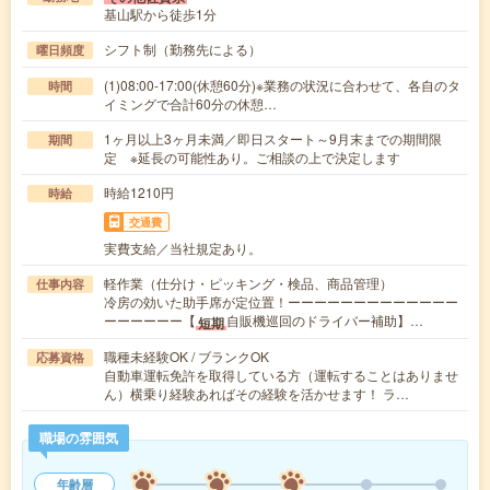
基山駅から徒歩1分
シフト制（勤務先による）
曜日頻度
(1)08:00-17:00(休憩60分)※業務の状況に合わせて、各自のタ
時間
イミングで合計60分の休憩…
1ヶ月以上3ヶ月未満／即日スタート～9月末までの期間限
期間
定 ※延長の可能性あり。ご相談の上で決定します
時給1210円
時給
交通費
実費支給／当社規定あり。
軽作業（仕分け・ピッキング・検品、商品管理）
仕事内容
冷房の効いた助手席が定位置！ーーーーーーーーーーーーー
ーーーーーー【
自販機巡回のドライバー補助】…
短期
職種未経験OK / ブランクOK
応募資格
自動車運転免許を取得している方（運転することはありませ
ん）横乗り経験あればその経験を活かせます！ ラ…
職場の雰囲気
年齢層