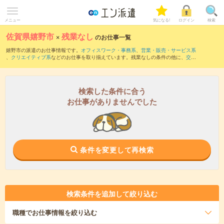
メニュー
気になる!
ログイン
検索
佐賀県嬉野市
×
残業なし
のお仕事一覧
嬉野市の派遣のお仕事情報です。
オフィスワーク・事務系
、
営業・販売・サービス系
、
クリエイティブ系
などのお仕事を取り揃えています。残業なしの条件の他に、
交通
費別途支給あり
、
職種未経験OK
、
友だちと一緒の応募OK
などのこだわり条件も取り
揃えています。
検索した条件に合う
お仕事がありませんでした
条件を変更して再検索
検索条件を追加して絞り込む
職種
でお仕事情報を絞り込む