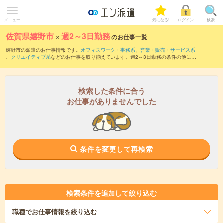
メニュー
気になる!
ログイン
検索
佐賀県嬉野市
×
週2～3日勤務
のお仕事一覧
嬉野市の派遣のお仕事情報です。
オフィスワーク・事務系
、
営業・販売・サービス系
、
クリエイティブ系
などのお仕事を取り揃えています。週2～3日勤務の条件の他に、
職種未経験OK
、
10名以上の大量募集
、
友だちと一緒の応募OK
などのこだわり条件も
取り揃えています。
検索した条件に合う
お仕事がありませんでした
条件を変更して再検索
検索条件を追加して絞り込む
職種
でお仕事情報を絞り込む