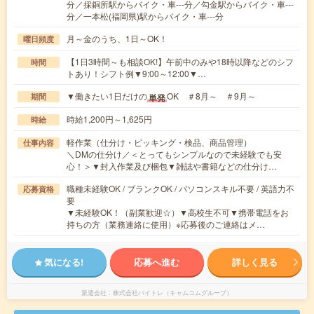
分／採銅所駅からバイク・車---分／勾金駅からバイク・車---
分／一本松(福岡県)駅からバイク・車---分
月～金のうち、1日～OK！
曜日頻度
【1日3時間～も相談OK!】午前中のみや18時以降などのシフ
時間
トあり！シフト例▼9:00～12:00▼…
▼働きたい1日だけの
OK ＃8月～ ＃9月～
単発
期間
時給1,200円～1,625円
時給
軽作業（仕分け・ピッキング・検品、商品管理）
仕事内容
＼DMの仕分け／＜とってもシンプルなので未経験でも安
心！＞▼封入作業及び梱包▼雑誌や書籍などの仕分け…
職種未経験OK / ブランクOK / パソコンスキル不要 / 英語力不
応募資格
要
▼未経験OK！（副業歓迎☆）▼高校生不可▼携帯電話をお
持ちの方（業務連絡に使用）※応募後のご連絡はメ…
気になる!
応募へ進む
詳しく見る
派遣会社
株式会社バイトレ（キャムコムグループ）