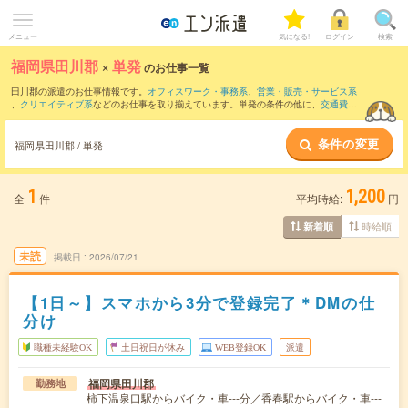
メニュー
気になる!
ログイン
検索
福岡県田川郡
×
単発
のお仕事一覧
田川郡の派遣のお仕事情報です。
オフィスワーク・事務系
、
営業・販売・サービス系
、
クリエイティブ系
などのお仕事を取り揃えています。単発の条件の他に、
交通費別
途支給あり
、
職種未経験OK
、
友だちと一緒の応募OK
などでもお探し頂けます。
条件の変更
福岡県田川郡 / 単発
1
1,200
全
件
平均時給:
円
時給順
新着順
未読
掲載日
2026/07/21
【1日～】スマホから3分で登録完了＊DMの仕
分け
職種未経験OK
土日祝日が休み
WEB登録OK
派遣
福岡県田川郡
勤務地
柿下温泉口駅からバイク・車---分／香春駅からバイク・車---