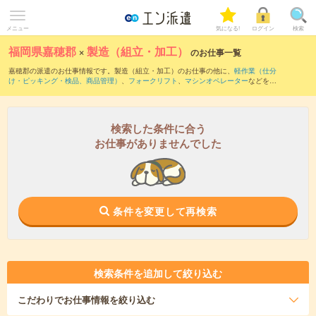
メニュー
気になる!
ログイン
検索
福岡県嘉穂郡
×
製造（組立・加工）
のお仕事一覧
嘉穂郡の派遣のお仕事情報です。製造（組立・加工）のお仕事の他に、
軽作業（仕分
け・ピッキング・検品、商品管理）
、
フォークリフト
、
マシンオペレーター
などを取
り揃えています。さらに、
短期
・
単発
などの期間や、
職種未経験OK
などのこだわり条
件で絞り込んでいただけます。職種辞典：
製造（組立・加工）のお仕事とは？とは？
検索した条件に合う
お仕事がありませんでした
条件を変更して再検索
検索条件を追加して絞り込む
こだわり
でお仕事情報を絞り込む