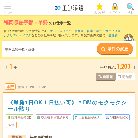
メニュー
気になる!
ログイン
検索
福岡県鞍手郡
×
単発
のお仕事一覧
鞍手郡の派遣のお仕事情報です。
オフィスワーク・事務系
、
営業・販売・サービス系
、
クリエイティブ系
などのお仕事を取り揃えています。単発の条件の他に、
交通費別
途支給あり
、
職種未経験OK
、
友だちと一緒の応募OK
などでもお探し頂けます。
条件の変更
福岡県鞍手郡 / 単発
1
1,200
全
件
平均時給:
円
時給順
新着順
未読
掲載日
2026/07/31
《単発1日OK！日払い可》＊DMのモクモクシ
ール貼り
職種未経験OK
交通費別途支給あり
土日祝日が休み
WEB登録OK
派遣
福岡県鞍手郡
勤務地