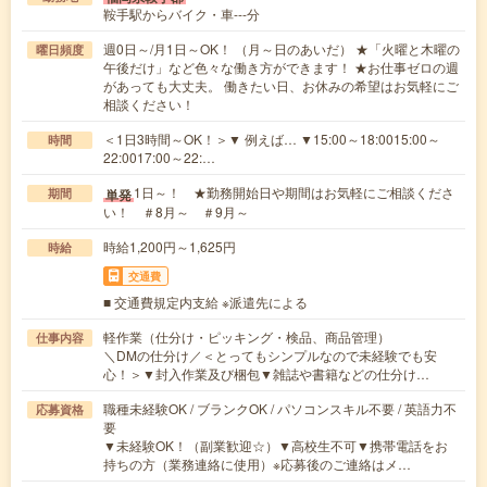
鞍手駅からバイク・車---分
週0日～/月1日～OK！ （月～日のあいだ） ★「火曜と木曜の
曜日頻度
午後だけ」など色々な働き方ができます！ ★お仕事ゼロの週
があっても大丈夫。 働きたい日、お休みの希望はお気軽にご
相談ください！
＜1日3時間～OK！＞▼ 例えば… ▼15:00～18:0015:00～
時間
22:0017:00～22:…
1日～！ ★勤務開始日や期間はお気軽にご相談くださ
単発
期間
い！ ＃8月～ ＃9月～
時給1,200円～1,625円
時給
交通費
■ 交通費規定内支給 ※派遣先による
軽作業（仕分け・ピッキング・検品、商品管理）
仕事内容
＼DMの仕分け／＜とってもシンプルなので未経験でも安
心！＞▼封入作業及び梱包▼雑誌や書籍などの仕分け…
職種未経験OK / ブランクOK / パソコンスキル不要 / 英語力不
応募資格
要
▼未経験OK！（副業歓迎☆）▼高校生不可▼携帯電話をお
持ちの方（業務連絡に使用）※応募後のご連絡はメ…