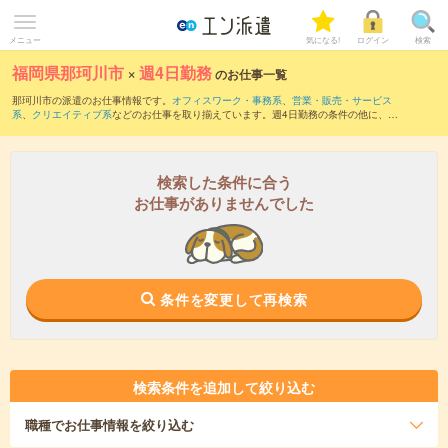
メニュー
気になる!
ログイン
検索
福岡県那珂川市
×
週4日勤務
のお仕事一覧
那珂川市の派遣のお仕事情報です。
オフィスワーク・事務系
、
営業・販売・サービス
系
、
クリエイティブ系
などのお仕事を取り揃えています。週4日勤務の条件の他に、
交
通費別途支給あり
、
職種未経験OK
、
友だちと一緒の応募OK
などのこだわり条件も取
り揃えています。
検索した条件に合う
お仕事がありませんでした
条件を変更して再検索
検索条件を追加して絞り込む
職種
でお仕事情報を絞り込む