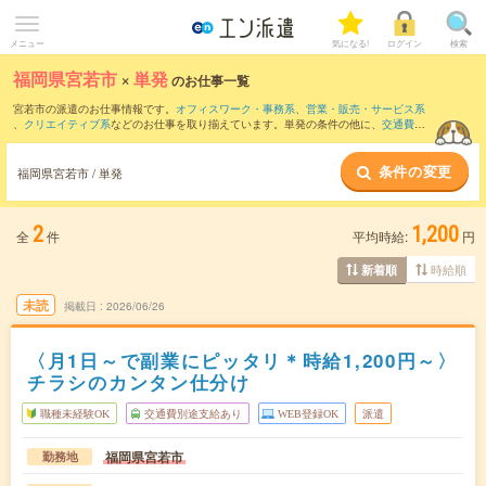
メニュー
気になる!
ログイン
検索
福岡県宮若市
×
単発
のお仕事一覧
宮若市の派遣のお仕事情報です。
オフィスワーク・事務系
、
営業・販売・サービス系
、
クリエイティブ系
などのお仕事を取り揃えています。単発の条件の他に、
交通費別
途支給あり
、
職種未経験OK
、
友だちと一緒の応募OK
などでもお探し頂けます。
条件の変更
福岡県宮若市 / 単発
2
1,200
全
件
平均時給:
円
時給順
新着順
未読
掲載日
2026/06/26
〈月1日～で副業にピッタリ＊時給1,200円～〉
チラシのカンタン仕分け
職種未経験OK
交通費別途支給あり
WEB登録OK
派遣
福岡県宮若市
勤務地