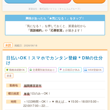
派遣会社
株式会社バイトレ（キャムコムグループ）
興味があったら「★気になる！」をタップ！
「気になる！」を押しておくと、派遣会社から
「面談確約」
や
「応募歓迎」
が届きます！
未読
掲載日
2026/06/18
日払いOK！スマホでカンタン登録＊DMの仕分
け
職種未経験OK
交通費別途支給あり
土日祝日が休み
WEB登録OK
派遣
福岡県宮若市
勤務地
1日のみ～OK！
単発
曜日頻度
＜1日3時間～OK！＞▼ 例えば… ▼15:00～18:0015:00～
時間
22:0017:00～22:…