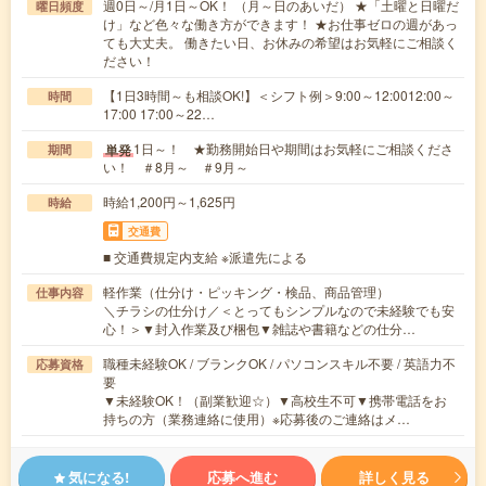
週0日～/月1日～OK！ （月～日のあいだ） ★「土曜と日曜だ
曜日頻度
け」など色々な働き方ができます！ ★お仕事ゼロの週があっ
ても大丈夫。 働きたい日、お休みの希望はお気軽にご相談く
ださい！
【1日3時間～も相談OK!】＜シフト例＞9:00～12:0012:00～
時間
17:00 17:00～22…
1日～！ ★勤務開始日や期間はお気軽にご相談くださ
単発
期間
い！ ＃8月～ ＃9月～
時給1,200円～1,625円
時給
交通費
■ 交通費規定内支給 ※派遣先による
軽作業（仕分け・ピッキング・検品、商品管理）
仕事内容
＼チラシの仕分け／＜とってもシンプルなので未経験でも安
心！＞▼封入作業及び梱包▼雑誌や書籍などの仕分…
職種未経験OK / ブランクOK / パソコンスキル不要 / 英語力不
応募資格
要
▼未経験OK！（副業歓迎☆）▼高校生不可▼携帯電話をお
持ちの方（業務連絡に使用）※応募後のご連絡はメ…
気になる!
応募へ進む
詳しく見る