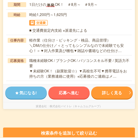
1日だけの
OK！ ＃8月～ ＃9月～
単発
期間
時給1,200円～1,625円
時給
交通費
■ 交通費規定内支給 ※派遣先による
軽作業（仕分け・ピッキング・検品、商品管理）
仕事内容
＼DMの仕分け／＜とってもシンプルなので未経験でも安
心！＞▼封入作業及び梱包▼雑誌や書籍などの仕分け…
職種未経験OK / ブランクOK / パソコンスキル不要 / 英語力不
応募資格
要
▼未経験OK！（副業歓迎☆）▼高校生不可▼携帯電話をお
持ちの方（業務連絡に使用）※応募後のご連絡はメ…
気になる!
応募へ進む
詳しく見る
派遣会社
株式会社バイトレ（キャムコムグループ）
検索条件を追加して絞り込む