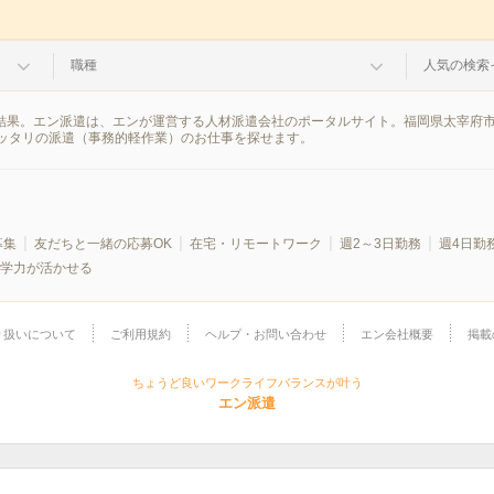
職種
人気の検索
索結果。エン派遣は、エンが運営する人材派遣会社のポータルサイト。福岡県太宰府
ッタリの派遣（事務的軽作業）のお仕事を探せます。
募集
友だちと一緒の応募OK
在宅・リモートワーク
週2～3日勤務
週4日勤
学力が活かせる
り扱いについて
ご利用規約
ヘルプ・お問い合わせ
エン会社概要
掲載
ちょうど良いワークライフバランスが叶う
エン派遣