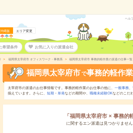
ヘル
沖縄版
エリア変更
た希望条件
お気に入りの派遣会社
市
福岡県太宰府市 オフィスワーク・事務系
福岡県太宰府市 事務的軽作業の派遣の仕事一覧
福岡県太宰府市
事務的軽作業
で
太宰府市の派遣のお仕事情報です。事務的軽作業のお仕事の他に、
一般事務
、
揃えています。さらに、
短期
・
単発
などの期間や、
職種未経験OK
などのこだ
「
福岡県太宰府市
×
事務的
に関するエン派遣は見つかりません