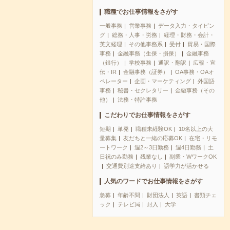
職種でお仕事情報をさがす
一般事務
営業事務
データ入力・タイピン
グ
総務・人事・労務
経理・財務・会計・
英文経理
その他事務系
受付
貿易・国際
事務
金融事務（生保・損保）
金融事務
（銀行）
学校事務
通訳・翻訳
広報・宣
伝・IR
金融事務（証券）
OA事務・OAオ
ペレーター
企画・マーケティング
外国語
事務
秘書・セクレタリー
金融事務（その
他）
法務・特許事務
こだわりでお仕事情報をさがす
短期
単発
職種未経験OK
10名以上の大
量募集
友だちと一緒の応募OK
在宅・リモ
ートワーク
週2～3日勤務
週4日勤務
土
日祝のみ勤務
残業なし
副業・WワークOK
交通費別途支給あり
語学力が活かせる
人気のワードでお仕事情報をさがす
急募
年齢不問
財団法人
英語
書類チェ
ック
テレビ局
封入
大学