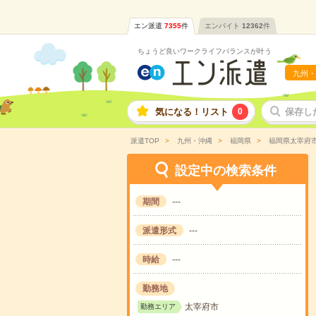
エン派遣
7355
件
エンバイト
12362
件
ちょうど良いワークライフバランスが叶う
九州・
気になる！リスト
0
保存し
派遣TOP
九州・沖縄
福岡県
福岡県太宰府
設定中の検索条件
期間
---
派遣形式
---
時給
---
勤務地
太宰府市
勤務エリア