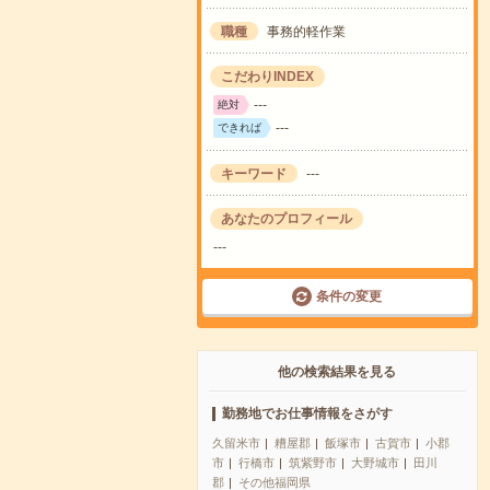
職種
事務的軽作業
こだわりINDEX
---
絶対
---
できれば
キーワード
---
あなたのプロフィール
---
条件の変更
他の検索結果を見る
勤務地でお仕事情報をさがす
久留米市
糟屋郡
飯塚市
古賀市
小郡
市
行橋市
筑紫野市
大野城市
田川
郡
その他福岡県