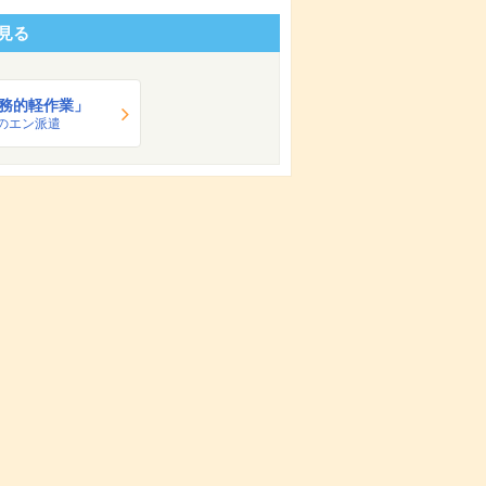
見る
務的軽作業」
のエン派遣