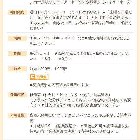
／白木原駅からバイク・車---分／水城駅からバイク・車---分
週0日～/月1日～OK！ （月～日のあいだ） ★「土曜と日曜だ
曜日頻度
け」など色々な働き方ができます！ ★お仕事ゼロの週があっ
ても大丈夫。 働きたい日、お休みの希望はお気軽にご相談く
ださい！
9:00～17:0010:00～19:00 など■ 他の時間帯もお気軽にご
時間
相談ください！
単発1日～！ ★勤務開始日や期間はお気軽にご相談くださ
期間
い！ ＃8月～ ＃9月～
時給1,200円～1,625円
時給
交通費
■ 交通費規定内支給 ※派遣先による
軽作業（仕分け・ピッキング・検品、商品管理）
仕事内容
＼チラシの仕分け／＜とってもシンプルなので未経験でも安
心！＞▼封入作業及び梱包▼雑誌や書籍などの仕分…
職種未経験OK / ブランクOK / パソコンスキル不要 / 英語力不
応募資格
要
▼未経験OK！（副業歓迎☆）▼高校生不可▼携帯電話をお
持ちの方（業務連絡に使用）※応募後のご連絡はメ…