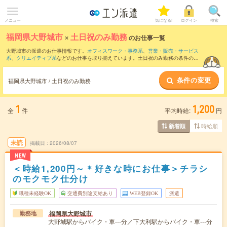
メニュー
気になる!
ログイン
検索
福岡県大野城市
×
土日祝のみ勤務
のお仕事一覧
大野城市の派遣のお仕事情報です。
オフィスワーク・事務系
、
営業・販売・サービス
系
、
クリエイティブ系
などのお仕事を取り揃えています。土日祝のみ勤務の条件の他
に、
交通費別途支給あり
、
職種未経験OK
、
友だちと一緒の応募OK
などのこだわり条
件も取り揃えています。
条件の変更
福岡県大野城市 / 土日祝のみ勤務
1
1,200
全
件
平均時給:
円
時給順
新着順
未読
掲載日
2026/08/07
NEW
＜時給1,200円～＊好きな時にお仕事＞チラシ
のモクモク仕分け
職種未経験OK
交通費別途支給あり
WEB登録OK
派遣
福岡県大野城市
勤務地
大野城駅からバイク・車---分／下大利駅からバイク・車---分