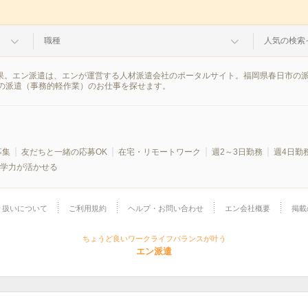
職種
人気の検索
結果。エン派遣は、エンが運営する人材派遣会社のポータルサイト。福岡県春日市の
の派遣（事務的軽作業）のお仕事を探せます。
募集
友だちと一緒の応募OK
在宅・リモートワーク
週2～3日勤務
週4日勤
学力が活かせる
り扱いについて
ご利用規約
ヘルプ・お問い合わせ
エン会社概要
掲載
ちょうど良いワークライフバランスが叶う
エン派遣