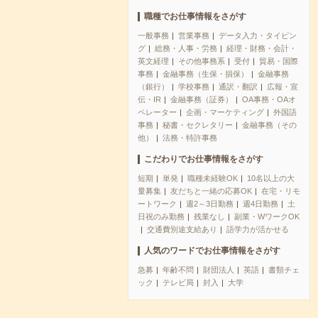
職種でお仕事情報をさがす
一般事務
営業事務
データ入力・タイピン
グ
総務・人事・労務
経理・財務・会計・
英文経理
その他事務系
受付
貿易・国際
事務
金融事務（生保・損保）
金融事務
（銀行）
学校事務
通訳・翻訳
広報・宣
伝・IR
金融事務（証券）
OA事務・OAオ
ペレーター
企画・マーケティング
外国語
事務
秘書・セクレタリー
金融事務（その
他）
法務・特許事務
こだわりでお仕事情報をさがす
短期
単発
職種未経験OK
10名以上の大
量募集
友だちと一緒の応募OK
在宅・リモ
ートワーク
週2～3日勤務
週4日勤務
土
日祝のみ勤務
残業なし
副業・WワークOK
交通費別途支給あり
語学力が活かせる
人気のワードでお仕事情報をさがす
急募
年齢不問
財団法人
英語
書類チェ
ック
テレビ局
封入
大学