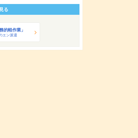
見る
務的軽作業」
のエン派遣