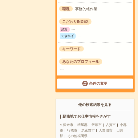
職種
事務的軽作業
こだわりINDEX
---
絶対
---
できれば
キーワード
---
あなたのプロフィール
---
条件の変更
他の検索結果を見る
勤務地でお仕事情報をさがす
久留米市
糟屋郡
飯塚市
古賀市
小郡
市
行橋市
筑紫野市
大野城市
田川
郡
その他福岡県