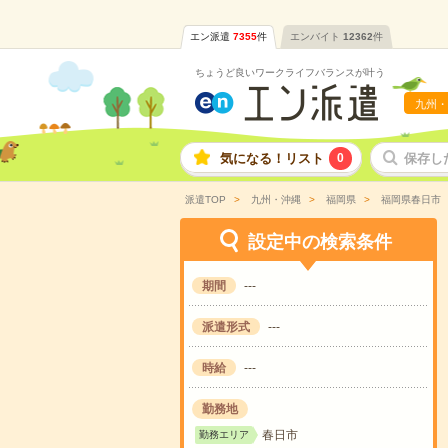
エン派遣
7355
件
エンバイト
12362
件
ちょうど良いワークライフバランスが叶う
九州・
気になる！リスト
0
保存し
派遣TOP
九州・沖縄
福岡県
福岡県春日市
設定中の検索条件
期間
---
派遣形式
---
時給
---
勤務地
春日市
勤務エリア