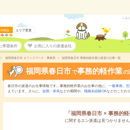
ヘル
沖縄版
エリア変更
た希望条件
お気に入りの派遣会社
福岡県春日市 オフィスワーク・事務系
福岡県春日市 事務的軽作業の派遣の仕事一覧
福岡県春日市
事務的軽作業
で
の
春日市の派遣のお仕事情報です。事務的軽作業のお仕事の他に、
一般事務
、
営
えています。さらに、
短期
・
単発
などの期間や、
職種未経験OK
などのこだわ
「
福岡県春日市
×
事務的軽
に関するエン派遣は見つかりません