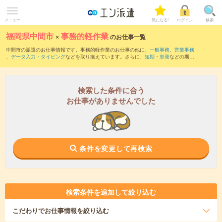
メニュー
気になる!
ログイン
検索
福岡県中間市
×
事務的軽作業
のお仕事一覧
中間市の派遣のお仕事情報です。事務的軽作業のお仕事の他に、
一般事務
、
営業事務
、
データ入力・タイピング
などを取り揃えています。さらに、
短期
・
単発
などの期間
や、
職種未経験OK
などのこだわり条件で絞り込んでいただけます。
検索した条件に合う
お仕事がありませんでした
条件を変更して再検索
検索条件を追加して絞り込む
こだわり
でお仕事情報を絞り込む