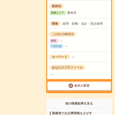
勤務地
豊前市
勤務エリア
職種
経理・財務・会計・英文経理
こだわりINDEX
---
絶対
---
できれば
キーワード
---
あなたのプロフィール
---
条件の変更
他の検索結果を見る
勤務地でお仕事情報をさがす