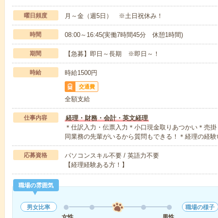
曜日頻度
月～金（週5日） ※土日祝休み！
時間
08:00～16:45(実働7時間45分 休憩1時間)
期間
【急募】即日～長期 ※即日～！
時給
時給1500円
交通費
全額支給
仕事内容
経理・財務・会計・英文経理
＊仕訳入力・伝票入力＊小口現金取りあつかい＊売掛
同業務の先輩がいるから質問もできる！＊経理の経験
応募資格
パソコンスキル不要 / 英語力不要
【経理経験ある方！】
職場の雰囲気
男女比率
職場の様子
女性
男性