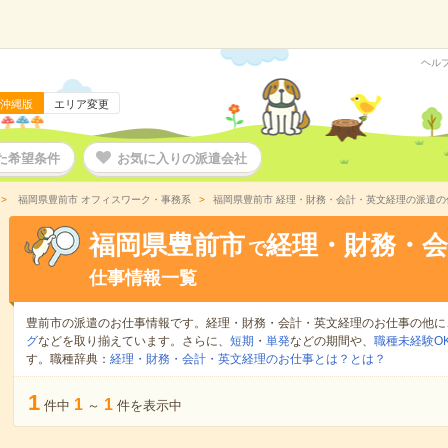
ヘル
沖縄版
エリア変更
た希望条件
お気に入りの派遣会社
福岡県豊前市 オフィスワーク・事務系
福岡県豊前市 経理・財務・会計・英文経理の派遣の
福岡県豊前市
経理・財務・会
で
仕事情報一覧
豊前市の派遣のお仕事情報です。経理・財務・会計・英文経理のお仕事の他に
グ
などを取り揃えています。さらに、
短期
・
単発
などの期間や、
職種未経験O
す。職種辞典：
経理・財務・会計・英文経理のお仕事とは？とは？
1
1
1
件中
～
件を表示中