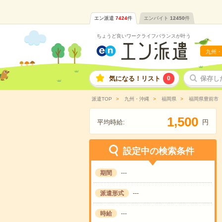
エン派遣
7424
件
エンバイト
12450
件
ちょうど良いワークライフバランスが叶う
九州・
気になる！リスト
0
保存し
派遣TOP
九州・沖縄
福岡県
福岡県豊前市
,
1
5
0
0
平均時給:
円
設定中の検索条件
期間
---
派遣形式
---
時給
---