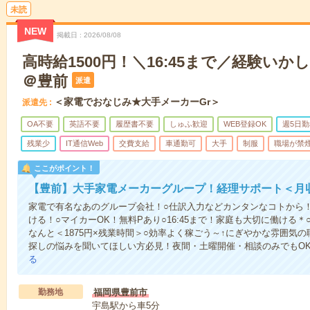
未読
NEW
掲載日
2026/08/08
高時給1500円！＼16:45まで／経験い
＠豊前
派遣
＜家電でおなじみ★大手メーカーGr＞
派遣先
OA不要
英語不要
履歴書不要
しゅふ歓迎
WEB登録OK
週5日勤
残業少
IT通信Web
交費支給
車通勤可
大手
制服
職場が禁
ここがポイント！
【豊前】大手家電メーカーグループ！経理サポート＜月収
家電で有名なあのグループ会社！○仕訳入力などカンタンなコトから
ける！○マイカーOK！無料Pあり○16:45まで！家庭も大切に働ける
なんと＜1875円×残業時間＞○効率よく稼ごう～↑にぎやかな雰囲気
探しの悩みを聞いてほしい方必見！夜間・土曜開催・相談のみでもO
る
勤務地
福岡県豊前市
宇島駅から車5分