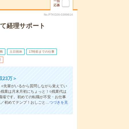
一括
応募
No.PTKO26-0389614
かして経理サポート
務
土日祝休
17時前までの仕事
煙
23万＞
！○先輩がいるから質問しながら覚えてい
＊○残業は月末月初にちょっと！○残業代は
の職場です。初めての転職が不安・お仕事
K／初めてテンプ！おしごと…
つづきを見