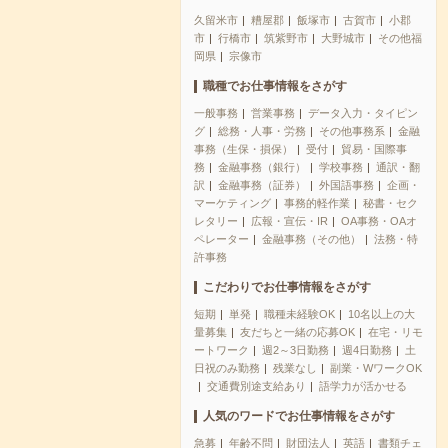
久留米市
糟屋郡
飯塚市
古賀市
小郡
市
行橋市
筑紫野市
大野城市
その他福
岡県
宗像市
職種でお仕事情報をさがす
一般事務
営業事務
データ入力・タイピン
グ
総務・人事・労務
その他事務系
金融
事務（生保・損保）
受付
貿易・国際事
務
金融事務（銀行）
学校事務
通訳・翻
訳
金融事務（証券）
外国語事務
企画・
マーケティング
事務的軽作業
秘書・セク
レタリー
広報・宣伝・IR
OA事務・OAオ
ペレーター
金融事務（その他）
法務・特
許事務
こだわりでお仕事情報をさがす
短期
単発
職種未経験OK
10名以上の大
量募集
友だちと一緒の応募OK
在宅・リモ
ートワーク
週2～3日勤務
週4日勤務
土
日祝のみ勤務
残業なし
副業・WワークOK
交通費別途支給あり
語学力が活かせる
人気のワードでお仕事情報をさがす
急募
年齢不問
財団法人
英語
書類チェ