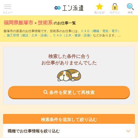
メニュー
気になる!
ログイン
検索
福岡県飯塚市
×
技術系
のお仕事一覧
飯塚市の派遣のお仕事情報です。技術系のお仕事には、
ＣＡＤ（機械・電気・電子）
、
施工管理（建設・土木・設備）
、
ＣＡＤ（土木・建築・設備）
などがあります。さ
らに、
短期
・
単発
などの期間や、
職種未経験OK
などのこだわり条件で絞り込んでいた
だけます。
検索した条件に合う
お仕事がありませんでした
条件を変更して再検索
検索条件を追加して絞り込む
職種
でお仕事情報を絞り込む