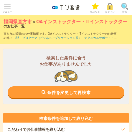
メニュー
気になる!
ログイン
検索
福岡県直方市
×
OAインストラクター・ITインストラクター
のお仕事一覧
直方市の派遣のお仕事情報です。OAインストラクター・ITインストラクターのお仕事
の他に、
SE・プログラマ（ビジネスアプリケーション系）
、
テクニカルサポート・ヘ
ルプデスク
、
運用管理・保守
などを取り揃えています。さらに、
短期
・
単発
などの期
間や、
職種未経験OK
などのこだわり条件で絞り込んでいただけます。職種辞典：
OA
インストラクター・ITインストラクターのお仕事とは？とは？
検索した条件に合う
お仕事がありませんでした
条件を変更して再検索
検索条件を追加して絞り込む
こだわり
でお仕事情報を絞り込む