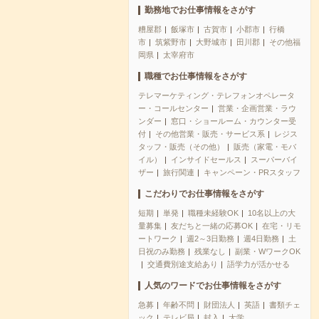
勤務地でお仕事情報をさがす
糟屋郡
飯塚市
古賀市
小郡市
行橋
市
筑紫野市
大野城市
田川郡
その他福
岡県
太宰府市
職種でお仕事情報をさがす
テレマーケティング・テレフォンオペレータ
ー・コールセンター
営業・企画営業・ラウ
ンダー
窓口・ショールーム・カウンター受
付
その他営業・販売・サービス系
レジス
タッフ・販売（その他）
販売（家電・モバ
イル）
インサイドセールス
スーパーバイ
ザー
旅行関連
キャンペーン・PRスタッフ
こだわりでお仕事情報をさがす
短期
単発
職種未経験OK
10名以上の大
量募集
友だちと一緒の応募OK
在宅・リモ
ートワーク
週2～3日勤務
週4日勤務
土
日祝のみ勤務
残業なし
副業・WワークOK
交通費別途支給あり
語学力が活かせる
人気のワードでお仕事情報をさがす
急募
年齢不問
財団法人
英語
書類チェ
ック
テレビ局
封入
大学