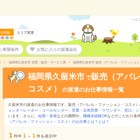
ヘル
沖縄版
エリア変更
た希望条件
お気に入りの派遣会社
市
福岡県久留米市 営業・販売・サービス系
福岡県久留米市 販売（アパレル・ファッショ
福岡県久留米市
販売（アパ
で
コスメ）
の派遣のお仕事情報一覧
久留米市の派遣のお仕事情報です。販売（アパレル・ファッション・コスメ）
ォンオペレーター・コールセンター
、
営業・企画営業・ラウンダー
、
窓口・シ
います。さらに、
短期
・
単発
などの期間や、
職種未経験OK
などのこだわり条
（アパレル・ファッション・コスメ）のお仕事とは？とは？
1
1
1
件中
～
件を表示中