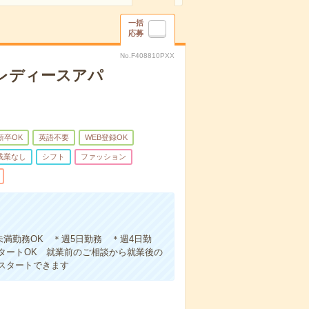
一括
応募
No.F408810PXX
レディースアパ
新卒OK
英語不要
WEB登録OK
残業なし
シフト
ファッション
未満勤務OK ＊週5日勤務 ＊週4日勤
タートOK 就業前のご相談から就業後の
スタートできます