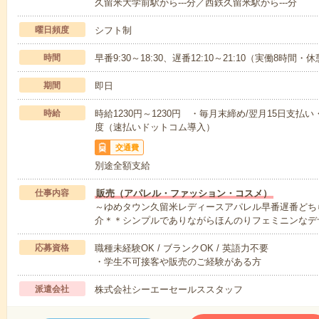
久留米大学前駅から---分／西鉄久留米駅から---分
曜日頻度
シフト制
時間
早番9:30～18:30、遅番12:10～21:10（実働8時間・
期間
即日
時給
時給1230円～1230円 ・毎月末締め/翌月15日支
度（速払いドットコム導入）
交通費
別途全額支給
仕事内容
販売（アパレル・ファッション・コスメ）
～ゆめタウン久留米レディースアパレル早番遅番どち
介＊＊シンプルでありながらほんのりフェミニンなデ
応募資格
職種未経験OK / ブランクOK / 英語力不要
・学生不可接客や販売のご経験がある方
派遣会社
株式会社シーエーセールススタッフ