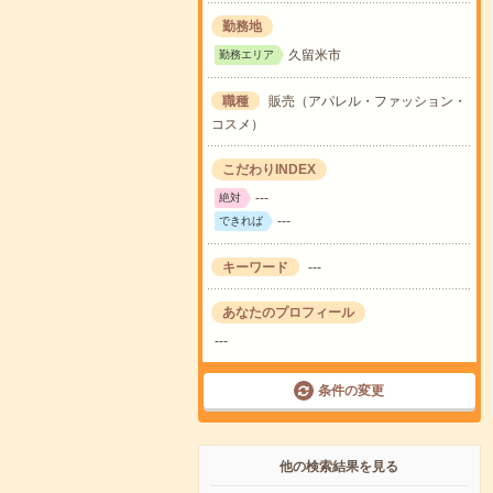
勤務地
久留米市
勤務エリア
職種
販売（アパレル・ファッション・
コスメ）
こだわりINDEX
---
絶対
---
できれば
キーワード
---
あなたのプロフィール
---
条件の変更
他の検索結果を見る