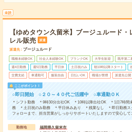
未読
【ゆめタウン久留米】ブージュルード・
レル販売
派遣
ブージュルード
派遣先
職種未経験OK
社会人未経験OK
ブランクOK
大学生歓迎
既卒第二
週4日勤務
週5日勤務
平日休
土日祝のみ
朝10時以降スタート
交費支給
車通勤可
服装自由
日払いOK
職場が禁煙
派遣先公開
ここがポイント！
○即日開始 ○２０～４０代ご活躍中 ○車通勤ＯＫ
＊シフト勤務 ＊9時30分出社OK ＊10時以降出社OK ＊1日7時間
務 ＊土日祝のみ勤務 ＊平日休みあり ＊残業なし ＊即日勤務ス
フォローまで、担当営業がしっかりサポートいたしますので安心して
勤務地
福岡県久留米市