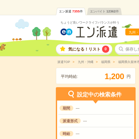
エン派遣
7355
件
エンバイト
12362
件
ちょうど良いワークライフバランスが叶う
九州・
気になる！リスト
0
保存し
派遣TOP
九州・沖縄
福岡県
福岡県久留米
,
1
2
0
0
平均時給:
円
設定中の検索条件
期間
---
派遣形式
---
時給
---